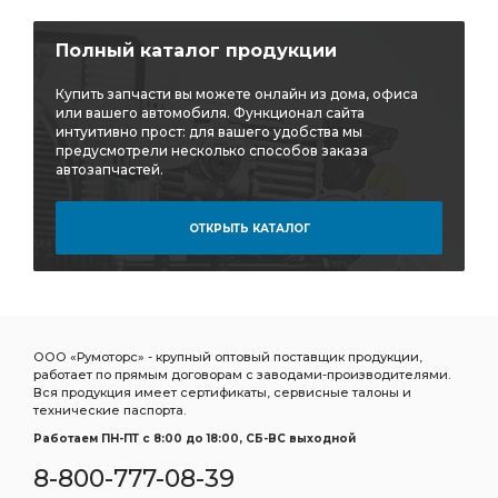
МОСТ ЗАДНИЙ i=6,77 с АБС
КАРТЕР ЗАДНЕГО МОСТА
КАРТЕР ЗАДНЕГО
i=6,7 АЗ УРАЛ
Полный каталог продукции
РЕДУКТОР СРЕДНЕГО МОСТА i=6.77
Купить запчасти вы можете онлайн из дома, офиса
СРЕДНЕГО МОСТА i=6.77
или вашего автомобиля. Функционал сайта
интуитивно прост: для вашего удобства мы
СРЕДНЕГО МОСТА i=6.77 48 зуб
моста АЗ УРАЛ
предусмотрели несколько способов заказа
автозапчастей.
Необходимы ПД АЗ УРАЛ
РАМА Необходимы ПД АЗ УРАЛ
РАМА Необходимы
ОТКРЫТЬ КАТАЛОГ
i=7.32 47 зуб
КРОНШТЕЙН АМОРТИЗАТОРА АЗ УРАЛ
БОЛТ АЗ УРАЛ
i=7,49 с АБС
ЗАДНИЙ i=7,49 с АБС
МОСТ ЗАДНИЙ i=7,49 с АБС
ТЯГА АЗ УРАЛ
Усилитель тормозов
передней рессоры
ООО «Румоторс» - крупный оптовый поставщик продукции,
работает по прямым договорам с заводами-производителями.
БМКД фланец с торцевыми шлицами
Вся продукция имеет сертификаты, сервисные талоны и
технические паспорта.
БМКД фланец с торцевыми
МОСТ ЗАДНИЙ АЗ УРАЛ
Работаем ПН-ПТ c 8:00 до 18:00, СБ-ВС выходной
ГЛУШИТЕЛЯ АЗ УРАЛ
4х4 АЗ УРАЛ
8-800-777-08-39
а/м 4х4 АЗ УРАЛ
ТЯГИ АЗ УРАЛ