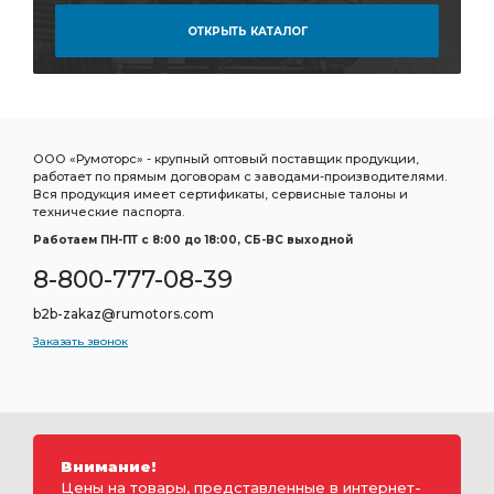
ЗАДНЕГО МОСТА АЗ УРАЛ
ПЕРВАЯ АЗ УРАЛ
ОТКРЫТЬ КАТАЛОГ
БАЛЛОНА АЗ УРАЛ
Колодка тормозная
КОРОБКА ДОМ
ЗАДНЯЯ АЗ УРАЛ
ПРОВОДОВ УРАЛ УВК
ПРОВОДОВ УРАЛ
ООО «Румоторс» - крупный оптовый поставщик продукции,
КАБИНЫ АЗ УРАЛ
ПРОКЛАДКА РЕГУЛИРОВОЧНАЯ
работает по прямым договорам с заводами-производителями.
Вся продукция имеет сертификаты, сервисные талоны и
Труба приемная
РЫЧАГА АЗ УРАЛ
технические паспорта.
БОКОВИНА КАПОТА
Работаем ПН-ПТ c 8:00 до 18:00, СБ-ВС выходной
ВЫСОКОГО ДАВЛЕНИЯ УРАЛ УВК
КАПОТА АЗ УРАЛ
8-800-777-08-39
ВЫСОКОГО ДАВЛЕНИЯ УРАЛ
b2b-zakaz@rumotors.com
ШЛАНГ ВЫСОКОГО ДАВЛЕНИЯ
компл. АЗ УРАЛ
Заказать звонок
ШЛАНГ ВЫСОКОГО
дв.ЯМЗ-236НЕ2 АЗ УРАЛ
1-ой комплектации
сборе 1-ой комплектации
Кабина в сборе 1-ой комплектации
Внимание!
ТОРМОЗА С КОЛОДКАМИ
Цены на товары, представленные в интернет-