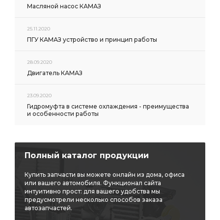
Трубка тормозная
Масляной насос КАМАЗ
РАЗДАТОЧНАЯ КОРОБКА С ТОРМОЗОМ В СБОРЕ
25.11.2020
КОРОБКА С ТОРМОЗОМ В СБОРЕ
ПГУ КАМАЗ устройство и принцип работы
КОРОБКА С ТОРМОЗОМ В СБОРЕ АЗ УРАЛ
28.09.2020
ТОРМОЗОМ В СБОРЕ
ТОРМОЗОМ В СБОРЕ АЗ УРАЛ
Двигатель КАМАЗ
ПЛАТФОРМА АЗ УРАЛ
КОЛЕСО С ШИНОЙ
23.09.2020
ТОПЛИВНЫЙ ПУСКОВОГО
КОРОБКИ АЗ УРАЛ
Гидромуфта в системе охлаждения - преимущества
РАЗДАТОЧНОЙ КОРОБКИ
и особенности работы
МЕХАНИЗМ РУЛЕВОГО УПРАВЛЕНИЯ
МЕХАНИЗМ РУЛЕВОГО
ПЕРЕДНЕЙ РЕССОРЫ
Полный каталог продукции
БАКА АЗ УРАЛ
ПОДОГРЕВАТЕЛЯ АЗ УРАЛ
ЩИТОК ПРИБОРОВ
колесного цилиндра
Купить запчасти вы можете онлайн из дома, офиса
или вашего автомобиля. Функционал сайта
МОСТ СРЕДНИЙ i=7,49
СРЕДНИЙ i=7,49
интуитивно прост: для вашего удобства мы
предусмотрели несколько способов заказа
Трубка к манометру
передний АЗ УРАЛ
автозапчастей.
УГОЛЬНИК АЗ УРАЛ
ТРОЙНИК АЗ УРАЛ