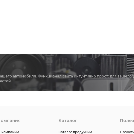
ЫЧАГА АЗ УРАЛ
БОКОВИНА КАПОТА
ВЫСОКОГО ДАВЛЕНИЯ УРАЛ
ШЛАНГ ВЫСОКОГО ДАВЛЕНИЯ
2 АЗ УРАЛ
1-ой комплектации
тации
ТОРМОЗА С КОЛОДКАМИ
БОЛТ УПАКОВАННЫЙ
ручником АЗ УРАЛ
колесный
ПУЧОК ПРОВОДОВ УРАЛ УВК
вашего автомобиля. Функционал сайта интуитивно прост: для вашего 
астей.
ТРУБЫ АЗ УРАЛ
ТРУБА ВЫПУСКНАЯ
АБС и БМКД
Прокладка под
поворотного кулака
 2 фланца
i=7.49 49 зуб.
ПОДШИПНИКА АЗ УРАЛ
Компания
Каталог
Поле
ТРОЙНИКА АЗ УРАЛ
i=6.77 48 зуб фланец
 компании
Каталог продукции
Новости