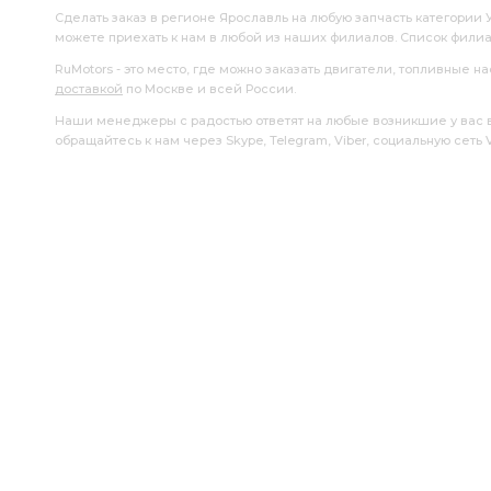
зуб фланец
ЗАДНИЙ i=7,49
МОСТ ЗАДНИЙ i=7,49
Сделать заказ в регионе Ярославль на любую запчасть категории 
можете приехать к нам в любой из наших филиалов. Список фили
ШТУЦЕР АЗ УРАЛ
МОСТА i=6,77
а/м 4х4
ТРУ
RuMotors - это место, где можно заказать двигатели, топливные 
доставкой
по Москве и всей России.
Коробка раздаточная с ручником
раздаточная с ручни
Наши менеджеры с радостью ответят на любые возникшие у вас воп
обращайтесь к нам через Skype, Telegram, Viber, социальную сеть
СРЕДНЕГО МОСТА i=7.49
СРЕДНЕГО МОСТА i=7.49 49 зуб
ТРУБКА ОТ КРАНА
РУЛЕВОГО УПРАВЛЕНИЯ АЗ УРАЛ
Прокладка крышки
зуб фланец с торц.
зуб фланец
РЕДУКТОР ПЕРЕДНЕГО МОСТА
АБС пневмотормоза АЗ 
пневмотормозами АЗ УРАЛ
ТОПЛИВНЫЙ АЗ УРАЛ
шлицами пневмотормоза АЗ УРАЛ
шлицами пневмотор
торцевыми шлицами пневмотормоза
ПРИЕМНАЯ ГЛУШИ
РАЗДАТОЧНАЯ КОРОБКА С ТОРМОЗОМ
КОРОБКА С ТО