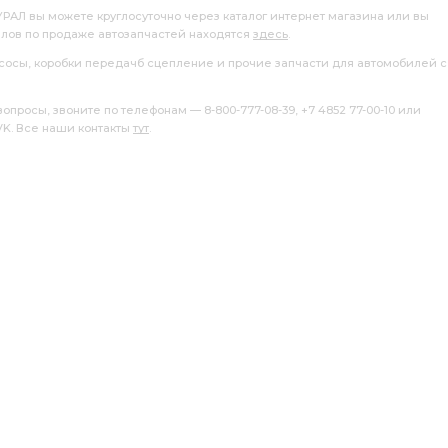
РЕДУКТОР ПЕРЕДНЕГО
СБ. АЗ УРАЛ
УРАЛ вы можете круглосуточно через каталог интернет магазина или вы
алов по продаже автозапчастей находятся
здесь
.
БКА ВОЗДУХОВОДНАЯ АЗ УРАЛ
насосы, коробки передачб сцепление и прочие запчасти для автомобилей с
ком
РЕДУКТОР СРЕДНЕГО МОСТА i=7.49
росы, звоните по телефонам — 8-800-777-08-39, +7 4852 77-00-10 или
 VK. Все наши контакты
тут
.
зуб АЗ УРАЛ
РЫЧАГ АЗ УРАЛ
ДОМ 100%
торцевые шлицы АЗ УРАЛ
Цилиндр тормозной
 с торц. шлицами
i=6,77 с АБС
УРАЛ
АБС пневмотормоза
АМОРТИЗАТОРА АЗ УРАЛ
БАК ТОПЛИВНЫЙ АЗ УРАЛ
тормоза АЗ УРАЛ
моза
торцевыми шлицами пневмотормоза АЗ УРАЛ
ТЕЛЯ
ТРУБА ПОДВОДЯЩАЯ
ПЕРЕДНЯЯ АЗ УРАЛ
РМОЗОМ
МАНОМЕТРУ АЗ УРАЛ
шлицами а/м