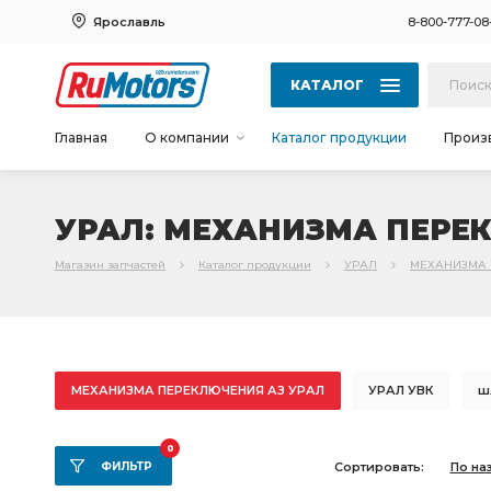
Ярославль
8-800-777-08
КАТАЛОГ
Главная
О компании
Каталог продукции
Произ
УРАЛ: МЕХАНИЗМА ПЕРЕ
Магазин запчастей
Каталог продукции
УРАЛ
МЕХАНИЗМА 
МЕХАНИЗМА ПЕРЕКЛЮЧЕНИЯ АЗ УРАЛ
УРАЛ УВК
ш
СБОРЕ АЗ УРАЛ
КРОНШТЕЙН АЗ УРАЛ
необходимы
0
ФИЛЬТР
Сортировать:
По на
ТРУБКА АЗ УРАЛ
МОСТ ЗАДНИЙ
ЗАДНЕГО МОСТА