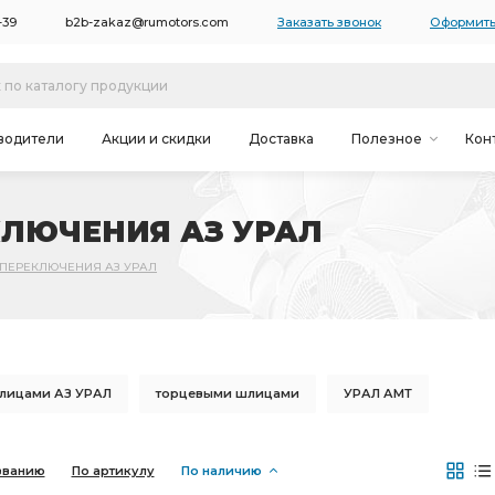
-39
b2b-zakaz@rumotors.com
Заказать звонок
Оформить
водители
Акции и скидки
Доставка
Полезное
Кон
КЛЮЧЕНИЯ АЗ УРАЛ
ПЕРЕКЛЮЧЕНИЯ АЗ УРАЛ
лицами АЗ УРАЛ
торцевыми шлицами
УРАЛ АМТ
 ПД АЗ УРАЛ
торцевыми шлицами АЗ УРАЛ
званию
По артикулу
По наличию
РАМА необходимы
РАМА необходимы ПД АЗ УРАЛ