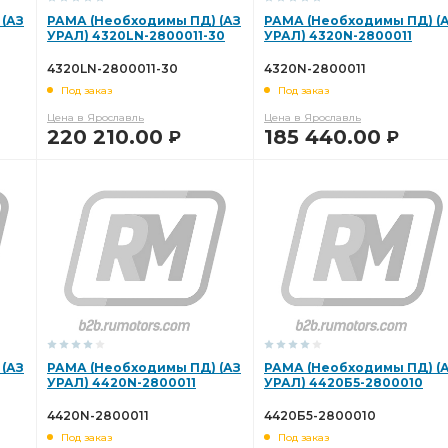
РЕДУКТОР ПЕРЕДНЕГО
СБ. АЗ УРАЛ
(АЗ
РАМА (Необходимы ПД) (АЗ
РАМА (Необходимы ПД) (
УРАЛ) 4320LN-2800011-30
УРАЛ) 4320N-2800011
БКА ВОЗДУХОВОДНАЯ АЗ УРАЛ
4320LN-2800011-30
4320N-2800011
ком
РЕДУКТОР СРЕДНЕГО МОСТА i=7.49
Под заказ
Под заказ
Цена в Ярославль
Цена в Ярославль
зуб АЗ УРАЛ
РЫЧАГ АЗ УРАЛ
ДОМ 100%
220 210.00
185 440.00
Р
Р
торцевые шлицы АЗ УРАЛ
Цилиндр тормозной
В КОРЗИНУ
В КОРЗИНУ
 с торц. шлицами
i=6,77 с АБС
УРАЛ
АБС пневмотормоза
АМОРТИЗАТОРА АЗ УРАЛ
БАК ТОПЛИВНЫЙ АЗ УРАЛ
тормоза АЗ УРАЛ
моза
торцевыми шлицами пневмотормоза АЗ УРАЛ
(АЗ
РАМА (Необходимы ПД) (АЗ
РАМА (Необходимы ПД) (
УРАЛ) 4420N-2800011
УРАЛ) 4420Б5-2800010
ТЕЛЯ
ТРУБА ПОДВОДЯЩАЯ
ПЕРЕДНЯЯ АЗ УРАЛ
4420N-2800011
4420Б5-2800010
РМОЗОМ
МАНОМЕТРУ АЗ УРАЛ
шлицами а/м
Под заказ
Под заказ