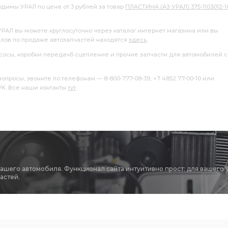
одимы УРАЛ по цене от 3 рублей за товар
ПЛАСТИНА (АЗ УРАЛ) 375-1103012-1
ВЫСОКОГО ДАВЛЕНИЯ УРАЛ
ШЛАНГ ВЫСОКОГО ДАВЛЕНИЯ
УРАЛ вы можете круглосуточно через каталог интернет магазина или вы
2 АЗ УРАЛ
1-ой комплектации
алов по продаже автозапчастей находятся
здесь
.
насосы, коробки передачб сцепление и прочие запчасти для автомобилей с
тации
ТОРМОЗА С КОЛОДКАМИ
росы, звоните по телефонам — 8-800-777-08-39, +7 4852 77-00-10 или
БОЛТ УПАКОВАННЫЙ
ручником АЗ УРАЛ
 VK. Все наши контакты
тут
.
колесный
ПУЧОК ПРОВОДОВ УРАЛ УВК
ТРУБЫ АЗ УРАЛ
ТРУБА ВЫПУСКНАЯ
АБС и БМКД
Прокладка под
поворотного кулака
вашего автомобиля. Функционал сайта интуитивно прост: для вашего 
 2 фланца
i=7.49 49 зуб.
ПОДШИПНИКА АЗ УРАЛ
астей.
ТРОЙНИКА АЗ УРАЛ
i=6.77 48 зуб фланец
ОБА АЗ УРАЛ
ПЕРЕДНИЙ i=6,77
МОСТ ПЕРЕДНИЙ i=6,77