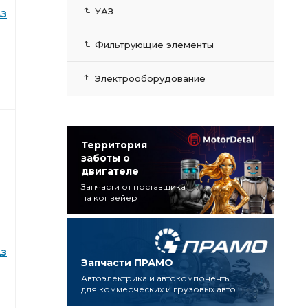
УАЗ
АЗ
Фильтрующие элементы
Электрооборудование
Территория
заботы о
двигателе
Запчасти от поставщика
на конвейер
АЗ
Запчасти ПРАМО
Автоэлектрика и автокомпоненты
для коммерческих и грузовых авто