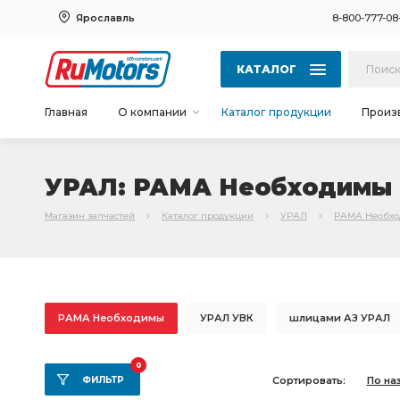
Ярославль
8-800-777-08
КАТАЛОГ
Главная
О компании
Каталог продукции
Произ
УРАЛ: РАМА Необходимы
Магазин запчастей
Каталог продукции
УРАЛ
РАМА Необх
РАМА Необходимы
УРАЛ УВК
шлицами АЗ УРАЛ
КРОНШТЕЙН АЗ УРАЛ
необходимы ПД АЗ УРАЛ
то
0
ФИЛЬТР
Сортировать:
По на
МОСТ ЗАДНИЙ
ЗАДНЕГО МОСТА
РАМА необходим