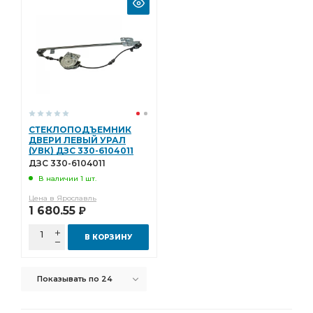
МОСТ ЗАДНИЙ i=6,77 с АБС
КАРТЕР ЗАДНЕГО МОСТА
КАРТЕР ЗАДНЕГО
i=6,7 АЗ УРАЛ
РЕДУКТОР СРЕДНЕГО МОСТА i=6.77
СРЕДНЕГО МОСТА i=6.77
СРЕДНЕГО МОСТА i=6.77 48 зуб
моста АЗ УРАЛ
Необходимы ПД АЗ УРАЛ
СТЕКЛОПОДЪЕМНИК
РАМА Необходимы ПД АЗ УРАЛ
РАМА Необходимы
ДВЕРИ ЛЕВЫЙ УРАЛ
(УВК) ДЗС 330-6104011
i=7.32 47 зуб
КРОНШТЕЙН АМОРТИЗАТОРА АЗ УРАЛ
ДЗС 330-6104011
БОЛТ АЗ УРАЛ
В наличии 1 шт.
i=7,49 с АБС
ЗАДНИЙ i=7,49 с АБС
Цена в Ярославль
МОСТ ЗАДНИЙ i=7,49 с АБС
ТЯГА АЗ УРАЛ
1 680.55
Р
Усилитель тормозов
передней рессоры
В КОРЗИНУ
БМКД фланец с торцевыми шлицами
БМКД фланец с торцевыми
МОСТ ЗАДНИЙ АЗ УРАЛ
Показывать по 24
ГЛУШИТЕЛЯ АЗ УРАЛ
4х4 АЗ УРАЛ
а/м 4х4 АЗ УРАЛ
ТЯГИ АЗ УРАЛ