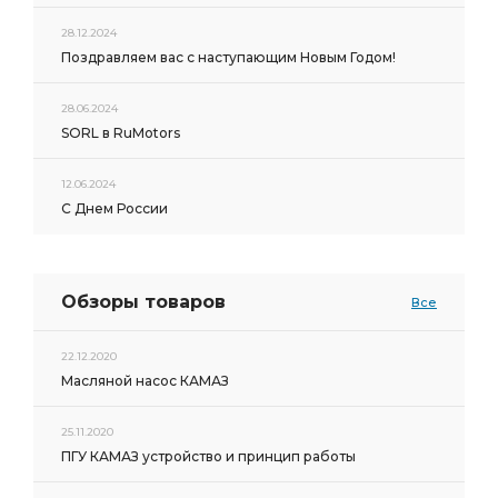
ЗАДНЕГО МОСТА АЗ УРАЛ
ПЕРВАЯ АЗ УРАЛ
28.12.2024
Поздравляем вас с наступающим Новым Годом!
БАЛЛОНА АЗ УРАЛ
Колодка тормозная
КОРОБКА ДОМ
ЗАДНЯЯ АЗ УРАЛ
28.06.2024
SORL в RuMotors
ПРОВОДОВ УРАЛ УВК
ПРОВОДОВ УРАЛ
КАБИНЫ АЗ УРАЛ
ПРОКЛАДКА РЕГУЛИРОВОЧНАЯ
12.06.2024
Труба приемная
РЫЧАГА АЗ УРАЛ
С Днем России
БОКОВИНА КАПОТА
ВЫСОКОГО ДАВЛЕНИЯ УРАЛ УВК
КАПОТА АЗ УРАЛ
Обзоры товаров
Все
ВЫСОКОГО ДАВЛЕНИЯ УРАЛ
ШЛАНГ ВЫСОКОГО ДАВЛЕНИЯ
компл. АЗ УРАЛ
22.12.2020
ШЛАНГ ВЫСОКОГО
дв.ЯМЗ-236НЕ2 АЗ УРАЛ
Масляной насос КАМАЗ
1-ой комплектации
сборе 1-ой комплектации
25.11.2020
Кабина в сборе 1-ой комплектации
ПГУ КАМАЗ устройство и принцип работы
ТОРМОЗА С КОЛОДКАМИ