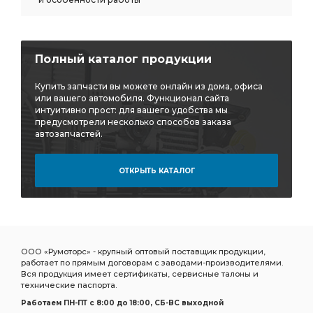
ТРУБА ПРИЕМНАЯ ГЛУШИТЕЛЯ
ЗАДНИЙ i=6,77 с АБС
МОСТ ЗАДНИЙ i=6,77 с АБС
КАРТЕР ЗАДНЕГО МОСТА
Полный каталог продукции
КАРТЕР ЗАДНЕГО
i=6,7 АЗ УРАЛ
Купить запчасти вы можете онлайн из дома, офиса
РЕДУКТОР СРЕДНЕГО МОСТА i=6.77
или вашего автомобиля. Функционал сайта
СРЕДНЕГО МОСТА i=6.77
интуитивно прост: для вашего удобства мы
предусмотрели несколько способов заказа
СРЕДНЕГО МОСТА i=6.77 48 зуб
моста АЗ УРАЛ
автозапчастей.
Необходимы ПД АЗ УРАЛ
ОТКРЫТЬ КАТАЛОГ
РАМА Необходимы ПД АЗ УРАЛ
РАМА Необходимы
i=7.32 47 зуб
КРОНШТЕЙН АМОРТИЗАТОРА АЗ УРАЛ
БОЛТ АЗ УРАЛ
i=7,49 с АБС
ЗАДНИЙ i=7,49 с АБС
МОСТ ЗАДНИЙ i=7,49 с АБС
ТЯГА АЗ УРАЛ
ООО «Румоторс» - крупный оптовый поставщик продукции,
Усилитель тормозов
передней рессоры
работает по прямым договорам с заводами-производителями.
Вся продукция имеет сертификаты, сервисные талоны и
БМКД фланец с торцевыми шлицами
технические паспорта.
Работаем ПН-ПТ c 8:00 до 18:00, СБ-ВС выходной
БМКД фланец с торцевыми
МОСТ ЗАДНИЙ АЗ УРАЛ