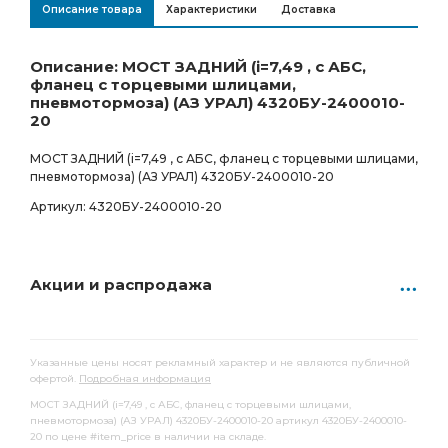
Описание товара
Характеристики
Доставка
Ростов-на-Дону
Товар под заказ
341 023.00
Р
0 шт.
Описание: МОСТ ЗАДНИЙ (i=7,49 , с АБС,
фланец с торцевыми шлицами,
пневмотормоза) (АЗ УРАЛ) 4320БУ-2400010-
20
МОСТ ЗАДНИЙ (i=7,49 , с АБС, фланец с торцевыми шлицами,
пневмотормоза) (АЗ УРАЛ) 4320БУ-2400010-20
Артикул: 4320БУ-2400010-20
Акции и распродажа
Указанные цены носят рекламный характер и не являются публичной
офертой.
Подробная информация
МОСТ ЗАДНИЙ (i=7,49 , с АБС, фланец с торцевыми шлицами,
пневмотормоза) (АЗ УРАЛ) 4320БУ-2400010-20 артикул 4320БУ-2400010-
20 по цене #item_price в наличии на складе.