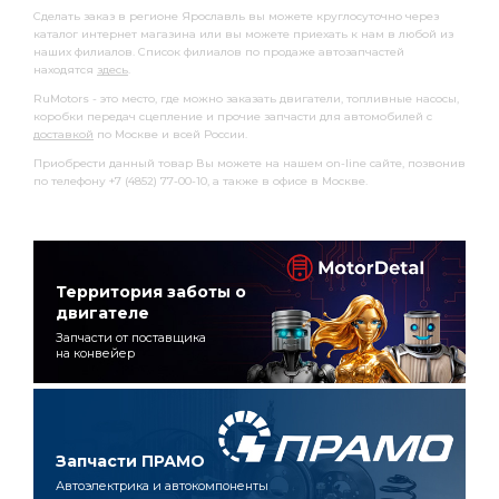
Сделать заказ в регионе Ярославль вы можете круглосуточно через
каталог интернет магазина или вы можете приехать к нам в любой из
наших филиалов. Список филиалов по продаже автозапчастей
находятся
здесь
.
RuMotors - это место, где можно заказать двигатели, топливные насосы,
коробки передач сцепление и прочие запчасти для автомобилей с
доставкой
по Москве и всей России.
Приобрести данный товар Вы можете на нашем on-line сайте, позвонив
по телефону +7 (4852) 77-00-10, а также в офисе в Москве.
Территория заботы о
двигателе
Запчасти от поставщика
на конвейер
Запчасти ПРАМО
Автоэлектрика и автокомпоненты