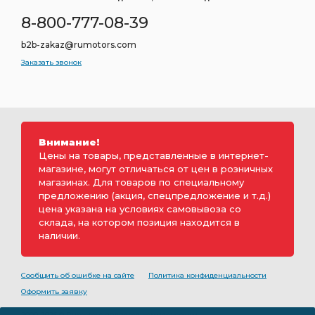
8-800-777-08-39
b2b-zakaz@rumotors.com
Заказать звонок
Внимание!
Цены на товары, представленные в интернет-
магазине, могут отличаться от цен в розничных
магазинах. Для товаров по специальному
предложению (акция, спецпредложение и т.д.)
цена указана на условиях самовывоза со
склада, на котором позиция находится в
наличии.
Сообщить об ошибке на сайте
Политика конфиденциальности
Оформить заявку
2000-2026 © Rumotors является коммерческим