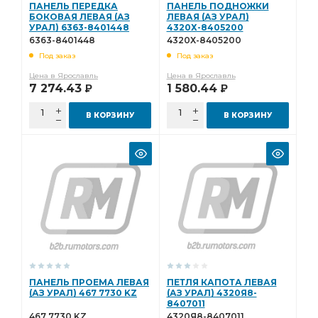
ПАНЕЛЬ ПЕРЕДКА
ПАНЕЛЬ ПОДНОЖКИ
БОКОВАЯ ЛЕВАЯ (АЗ
ЛЕВАЯ (АЗ УРАЛ)
ЗАДНЕГО МОСТА АЗ УРАЛ
ПЕРВАЯ АЗ УРАЛ
УРАЛ) 6363-8401448
4320Х-8405200
6363-8401448
4320Х-8405200
БАЛЛОНА АЗ УРАЛ
Колодка тормозная
Под заказ
Под заказ
КОРОБКА ДОМ
ЗАДНЯЯ АЗ УРАЛ
Цена в Ярославль
Цена в Ярославль
ПРОВОДОВ УРАЛ УВК
ПРОВОДОВ УРАЛ
7 274.43
1 580.44
Р
Р
КАБИНЫ АЗ УРАЛ
ПРОКЛАДКА РЕГУЛИРОВОЧНАЯ
В КОРЗИНУ
В КОРЗИНУ
Труба приемная
РЫЧАГА АЗ УРАЛ
БОКОВИНА КАПОТА
ВЫСОКОГО ДАВЛЕНИЯ УРАЛ УВК
КАПОТА АЗ УРАЛ
ВЫСОКОГО ДАВЛЕНИЯ УРАЛ
ШЛАНГ ВЫСОКОГО ДАВЛЕНИЯ
компл. АЗ УРАЛ
ШЛАНГ ВЫСОКОГО
дв.ЯМЗ-236НЕ2 АЗ УРАЛ
1-ой комплектации
сборе 1-ой комплектации
ПАНЕЛЬ ПРОЕМА ЛЕВАЯ
ПЕТЛЯ КАПОТА ЛЕВАЯ
Кабина в сборе 1-ой комплектации
(АЗ УРАЛ) 467 7730 KZ
(АЗ УРАЛ) 4320Я8-
8407011
ТОРМОЗА С КОЛОДКАМИ
467 7730 KZ
4320Я8-8407011