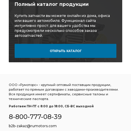
i=6,77 фланец с торцевыми шлицами
Полный каталог продукции
i=6,77 фланец с торцевыми
i=6,77 фланец
Купить запчасти вы можете онлайн из дома, офиса
МЕХАНИЗМА АЗ УРАЛ
ЛЕВЫЙ УРАЛ УВК
или вашего автомобиля. Функционал сайта
интуитивно прост: для вашего удобства мы
ЛЕВЫЙ УРАЛ
ПОПЕРЕЧИНА РАМЫ
предусмотрели несколько способов заказа
автозапчастей.
НАКЛАДКА АЗ УРАЛ
КЛАПАНА АЗ УРАЛ
ПРОМЕЖУТОЧНОГО ВАЛА АЗ УРАЛ
ОТКРЫТЬ КАТАЛОГ
ПРОМЕЖУТОЧНОГО ВАЛА
1-ой компл. АЗ УРАЛ
сборе 1-ой компл. АЗ УРАЛ
сборе 1-ой компл.
Кабина в сборе 1-ой компл.
ВОЗДУХОВОДНАЯ 5 АЗ УРАЛ
ООО «Румоторс» - крупный оптовый поставщик продукции,
работает по прямым договорам с заводами-производителями.
ТРУБКА ВОЗДУХОВОДНАЯ 5 АЗ УРАЛ
Вся продукция имеет сертификаты, сервисные талоны и
технические паспорта.
КОЛЕСА АЗ УРАЛ
ТЯГА СОШКИ
Работаем ПН-ПТ c 8:00 до 18:00, СБ-ВС выходной
МЕХАНИЗМ РУЛЕВОГО УПРАВЛЕНИЯ АЗ УРАЛ
8-800-777-08-39
ФИЛЬТРА АЗ УРАЛ
b2b-zakaz@rumotors.com
ТРУБКА К ШИННОМУ МАНОМЕТРУ АЗ УРАЛ