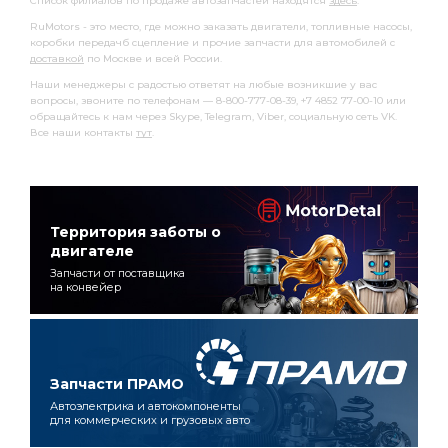
Список филиалов по продаже автозапчастей находятся
здесь
.
RuMotors - это место, где можно заказать двигатели, топливные насосы,
коробки передачб сцепление и прочие запчасти для автомобилей с
доставкой
по Москве и всей России.
Наши менеджеры с радостью ответят на любые возникшие у вас
вопросы, звоните по телефонам — 8-800-777-08-39, +7 4852 77-00-10 или
обращайтесь к нам через Skype, Telegram, Viber, социальную сеть VK.
Все наши контакты
тут
.
Территория заботы о
двигателе
Запчасти от поставщика
на конвейер
Запчасти ПРАМО
Автоэлектрика и автокомпоненты
для коммерческих и грузовых авто