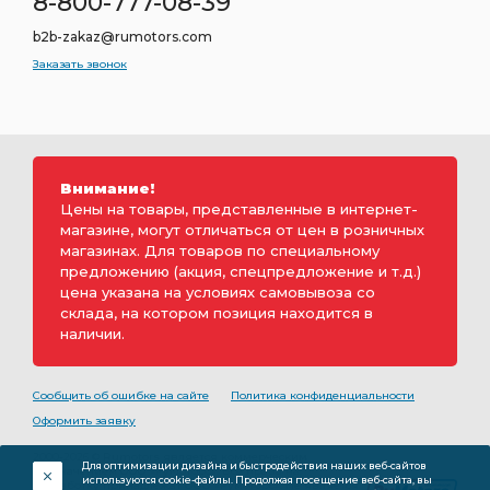
8-800-777-08-39
b2b-zakaz@rumotors.com
Заказать звонок
Внимание!
Цены на товары, представленные в интернет-
магазине, могут отличаться от цен в розничных
магазинах. Для товаров по специальному
предложению (акция, спецпредложение и т.д.)
цена указана на условиях самовывоза со
склада, на котором позиция находится в
наличии.
Сообщить об ошибке на сайте
Политика конфиденциальности
Оформить заявку
2000-2026 © Rumotors является коммерческим
Для оптимизации дизайна и быстродействия наших веб-сайтов
обозначением ООО «РуМоторс». Все права на
используются cookie-файлы. Продолжая посещение веб-сайта, вы
разработку принадлежат ООО «Румоторс». Не является