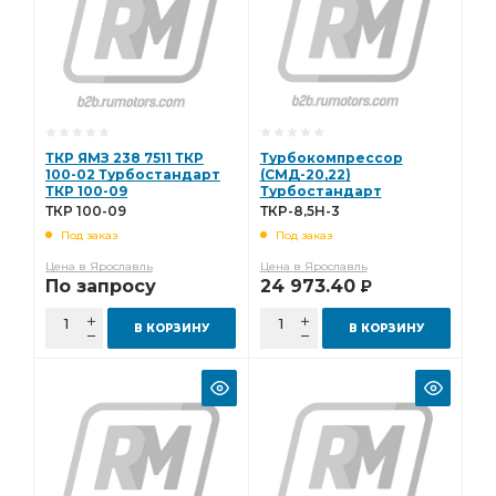
ТКР ЯМЗ 238 7511 ТКР
Турбокомпрессор
100-02 Турбостандарт
(СМД-20,22)
ТКР 100-09
Турбостандарт
ТКР-8,5Н-3 ТКР-8,5Н-3
ТКР 100-09
ТКР-8,5Н-3
Под заказ
Под заказ
Цена в Ярославль
Цена в Ярославль
По запросу
24 973.40
Р
В КОРЗИНУ
В КОРЗИНУ