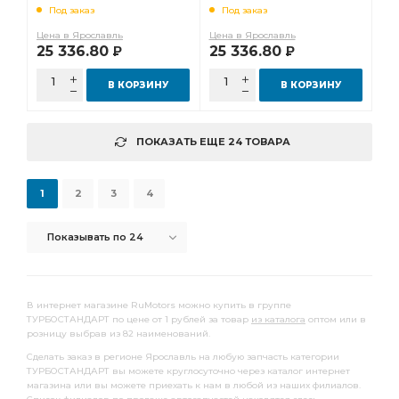
Под заказ
Под заказ
Цена в Ярославль
Цена в Ярославль
25 336.80
25 336.80
Р
Р
В КОРЗИНУ
В КОРЗИНУ
ПОКАЗАТЬ ЕЩЕ 24 ТОВАРА
1
2
3
4
Показывать по 24
В интернет магазине RuMotors можно купить в группе
ТУРБОСТАНДАРТ по цене от 1 рублей за товар
из каталога
оптом или в
розницу выбрав из 82 наименований.
Сделать заказ в регионе Ярославль на любую запчасть категории
ТУРБОСТАНДАРТ вы можете круглосуточно через каталог интернет
магазина или вы можете приехать к нам в любой из наших филиалов.