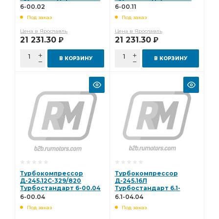
6-00.02
6-00.11
Под заказ
Под заказ
Цена в Ярославль
Цена в Ярославль
21 231.30
21 231.30
Р
Р
В КОРЗИНУ
В КОРЗИНУ
Турбокомпрессор
Турбокомпрессор
Д-245.12С-329/820
Д-245.16Л
Турбостандарт 6-00.04
Турбостандарт 6.1-
04.04
6-00.04
6.1-04.04
Под заказ
Под заказ