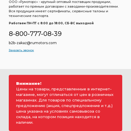
ООО «Румоторс» - крупный оптовый поставщик продукции,
работает по прямым договорам с заводами-производителями.
Вся продукция имеет сертификаты, сервисные талоны и
технические паспорта.
Работаем ПН-ПТ c 8:00 до 18:00, СБ-ВС выходной
8-800-777-08-39
b2b-zakaz@rumotors.com
Заказать звонок
Внимание!
Цены на товары, представленные в интернет-
магазине, могут отличаться от цен в розничных
магазинах. Для товаров по специальному
предложению (акция, спецпредложение и т.д.)
цена указана на условиях самовывоза со
склада, на котором позиция находится в
наличии.