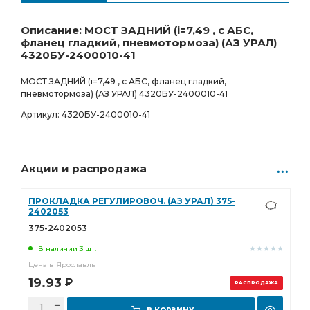
Ростов-на-Дону
Товар под заказ
337 683.00
Р
0 шт.
Описание: МОСТ ЗАДНИЙ (i=7,49 , с АБС,
фланец гладкий, пневмотормоза) (АЗ УРАЛ)
4320БУ-2400010-41
МОСТ ЗАДНИЙ (i=7,49 , с АБС, фланец гладкий,
пневмотормоза) (АЗ УРАЛ) 4320БУ-2400010-41
Артикул: 4320БУ-2400010-41
Акции и распродажа
ПРОКЛАДКА РЕГУЛИРОВОЧ. (АЗ УРАЛ) 375-
2402053
375-2402053
В наличии 3 шт.
Цена в Ярославль
19.93
Р
РАСПРОДАЖА