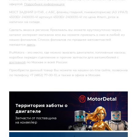
офертой.
Подробная информация
МОСТ ЗАДНИЙ (i=7,49 , с АБС, фланец гладкий, пневмотормоза) (АЗ УРАЛ)
4320БУ-2400010-41 артикул 4320БУ-2400010-41 по цене #item_price в
наличии на складе.
Сделать заказ в регионе Ярославль вы можете круглосуточно через
каталог интернет магазина или вы можете приехать к нам в любой из
наших филиалов. Список филиалов по продаже автозапчастей
находятся
здесь
.
RuMotors - это место, где можно заказать двигатели, топливные насосы,
коробки передач сцепление и прочие запчасти для автомобилей с
доставкой
по Москве и всей России.
Приобрести данный товар Вы можете на нашем on-line сайте, позвонив
по телефону +7 (4852) 77-00-10, а также в офисе в Москве.
Территория заботы о
двигателе
Запчасти от поставщика
на конвейер