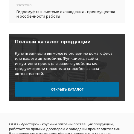
23.09.2020
ХОМУТА АЗ УРАЛ
СКОБА АЗ УРАЛ
Гидромуфта в системе охлаждения - преимущества
и особенности работы
ПЕРЕДНИЙ i=6,77
МОСТ ПЕРЕДНИЙ i=6,77
КРОНШТЕЙНОМ АЗ УРАЛ
ТРУБКА ОТ КОМПРЕССОРА
РАЗДАТОЧНОЙ КОРОБКИ АЗ УРАЛ
Полный каталог продукции
КОРОБКА а/м с пневмотормозами
КОРОБКА а/м
Купить запчасти вы можете онлайн из дома, офиса
РАЗДАТОЧНАЯ КОРОБКА а/м с пневмотормозами
или вашего автомобиля. Функционал сайта
интуитивно прост: для вашего удобства мы
РАЗДАТОЧНАЯ КОРОБКА а/м
предусмотрели несколько способов заказа
автозапчастей.
электронный спидометр
БАК ТОПЛИВНЫЙ ПУСКОВОГО
БУФЕР ПЕРЕДНИЙ
ОТКРЫТЬ КАТАЛОГ
НАСОСА АЗ УРАЛ
КРОНШТЕЙН ПЕРЕДНЕЙ
ТОПЛИВНОГО БАКА АЗ УРАЛ
спидометр АЗ УРАЛ
ДИФФЕРЕНЦИАЛ ЗАДНЕГО МОСТА
ДИФФЕРЕНЦИАЛ ЗАДНЕГО
торцевыми шлицами а/м
ООО «Румоторс» - крупный оптовый поставщик продукции,
работает по прямым договорам с заводами-производителями.
фланец с торцевыми шлицами а/м
ЗАДНИЙ i=6,7
Вся продукция имеет сертификаты, сервисные талоны и