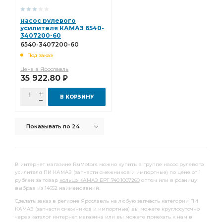
блок управления
сошки рулевого
насос рулевого
камера тормозная тип
усилителя КАМАЗ 6540-
тяга сошки рулевого
3407200-60
тяга сошки рулевого управления
6540-3407200-60
Под заказ
сошки рулевого управления
Цена в Ярославль
сошки рулевого управления КАМАЗ
КАМАЗ ВРТ
35 922.80
Р
тормоза ан.
задней рессоры
В КОРЗИНУ
рядный КАМАЗ ШААЗ
КАМАЗ Автоарматура
КАМАЗ Элтра-Термо
лист рессоры задней
Показывать по 24
Камера тормозная
тяга реактивная
водяного насоса
правая КАМАЗ
3-х рядный
В интернет магазине RuMotors можно купить в группе насос рулевого
отбора мощности
КАМАЗ УралАТИ
усилителя ПИ КАМАЗ (запчасти смежников и импортные) по цене от 1
рублей за товар
кольцо КАМАЗ БРТ 740.1007260
оптом или в розницу
кабины КАМАЗ
выбрав из 14652 наименований.
клапан электромагнитный КАМАЗ РОДИНА
Сделать заказ в регионе Ярославль на любую запчасть категории ПИ
КАМАЗ (запчасти смежников и импортные) вы можете круглосуточно
электромагнитный КАМАЗ РОДИНА
КАМАЗ РОДИНА
через каталог интернет магазина или вы можете приехать к нам в