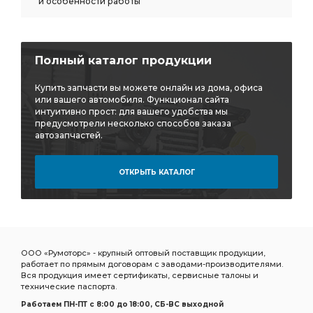
и особенности работы
Энергоаккумулятор тип
гровер КАМАЗ
щиток подножки
лист рессоры задней ЧМЗ
Полный каталог продукции
рессоры задней ЧМЗ
задней ЧМЗ
элемент фильтрующий КАМАЗ
фильтрующий КАМАЗ
Купить запчасти вы можете онлайн из дома, офиса
или вашего автомобиля. Функционал сайта
Шланг прицепа
Шланг прицепа винтовой
интуитивно прост: для вашего удобства мы
предусмотрели несколько способов заказа
Шланг прицепа винтовой ЕВРО
прицепа винтовой
автозапчастей.
прицепа винтовой ЕВРО
винтовой ЕВРО
ОТКРЫТЬ КАТАЛОГ
7.5 метра
ан. 5410-5009052
ан. 5410-5009052 SORL
ан. 5410-5009052 SORL 3730
5410-5009052 SORL
5410-5009052 SORL 3730
Камера тормозная SORL тип
тормозная SORL тип
ООО «Румоторс» - крупный оптовый поставщик продукции,
SORL тип
гидроусилителя руля
работает по прямым договорам с заводами-производителями.
Вся продукция имеет сертификаты, сервисные талоны и
регулировочный задний правый
рессоры передней
технические паспорта.
Кран ручного
подушка КАМАЗ
слива масла
Работаем ПН-ПТ c 8:00 до 18:00, СБ-ВС выходной