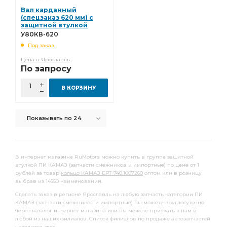
блок управления
сошки рулевого
Вал карданный
камера тормозная тип
(спецзаказ 620 мм) с
тяга сошки рулевого
защитной втулкой
У80КВ-620
тяга сошки рулевого управления
У80КВ-620
Под заказ
сошки рулевого управления
Цена в Ярославль
сошки рулевого управления КАМАЗ
КАМАЗ ВРТ
По запросу
тормоза ан.
задней рессоры
В КОРЗИНУ
рядный КАМАЗ ШААЗ
КАМАЗ Автоарматура
КАМАЗ Элтра-Термо
лист рессоры задней
Показывать по 24
Камера тормозная
тяга реактивная
водяного насоса
правая КАМАЗ
3-х рядный
В интернет магазине RuMotors можно купить в группе защитной
отбора мощности
КАМАЗ УралАТИ
втулкой ПИ КАМАЗ (запчасти смежников и импортные) по цене от 1
рублей за товар
кольцо КАМАЗ БРТ 740.1007260
оптом или в розницу
кабины КАМАЗ
выбрав из 14650 наименований.
клапан электромагнитный КАМАЗ РОДИНА
Сделать заказ в регионе Ярославль на любую запчасть категории ПИ
КАМАЗ (запчасти смежников и импортные) вы можете круглосуточно
электромагнитный КАМАЗ РОДИНА
КАМАЗ РОДИНА
через каталог интернет магазина или вы можете приехать к нам в
любой из наших филиалов. Список филиалов по продаже автозапчастей
крестовина КАМАЗ
КАМАЗ ГЗКВ
SORL 3530
находятся
здесь
.