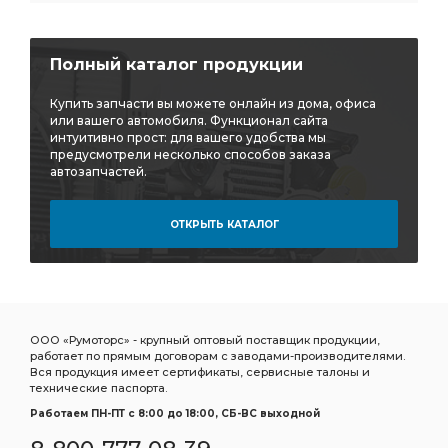
Энергоаккумулятор тип
гровер КАМАЗ
щиток подножки
лист рессоры задней ЧМЗ
Полный каталог продукции
рессоры задней ЧМЗ
задней ЧМЗ
элемент фильтрующий КАМАЗ
фильтрующий КАМАЗ
Купить запчасти вы можете онлайн из дома, офиса
или вашего автомобиля. Функционал сайта
Шланг прицепа
Шланг прицепа винтовой
интуитивно прост: для вашего удобства мы
предусмотрели несколько способов заказа
Шланг прицепа винтовой ЕВРО
прицепа винтовой
автозапчастей.
прицепа винтовой ЕВРО
винтовой ЕВРО
ОТКРЫТЬ КАТАЛОГ
7.5 метра
ан. 5410-5009052
ан. 5410-5009052 SORL
ан. 5410-5009052 SORL 3730
5410-5009052 SORL
5410-5009052 SORL 3730
Камера тормозная SORL тип
тормозная SORL тип
ООО «Румоторс» - крупный оптовый поставщик продукции,
SORL тип
гидроусилителя руля
работает по прямым договорам с заводами-производителями.
Вся продукция имеет сертификаты, сервисные талоны и
регулировочный задний правый
рессоры передней
технические паспорта.
Кран ручного
подушка КАМАЗ
слива масла
Работаем ПН-ПТ c 8:00 до 18:00, СБ-ВС выходной
масла КАМАЗ
ПГУ КАМАЗ
радиатор водяной 2-х