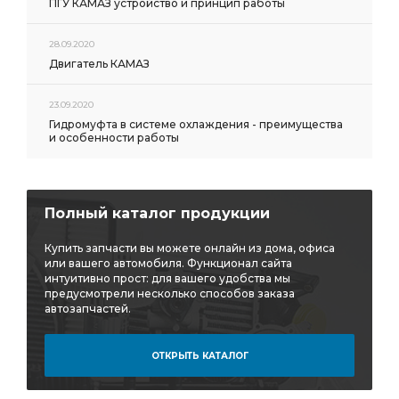
ПГУ КАМАЗ устройство и принцип работы
рукоятка переключения
фонарь задний левый
фильтр топливный
Вал карданный спецзаказ 680
28.09.2020
карданный спецзаказ 680
спецзаказ 680
Двигатель КАМАЗ
Подогреватель жидкостный предпусковой
23.09.2020
жидкостный предпусковой
Головка ПАЛМ 16х1.5
Гидромуфта в системе охлаждения - преимущества
и особенности работы
ПАЛМ 16х1.5
дискового тормоза
дискового тормоза ан.
Рычаг регулировочный РОСТАР
Полный каталог продукции
Рычаг регулировочный РОСТАР КАМАЗ
Купить запчасти вы можете онлайн из дома, офиса
регулировочный РОСТАР
или вашего автомобиля. Функционал сайта
интуитивно прост: для вашего удобства мы
регулировочный РОСТАР КАМАЗ
предусмотрели несколько способов заказа
автозапчастей.
регулировочный РОСТАР КАМАЗ ан.
РОСТАР КАМАЗ ан.
КАМАЗ Камминз
ОТКРЫТЬ КАТАЛОГ
поршневых колец
тяги КАМАЗ
муфта выключения
муфта выключения сцепления