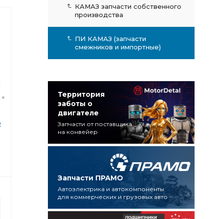
КАМАЗ запчасти собственного
производства
ПИ КАМАЗ (запчасти
смежников и импортные)
Территория
заботы о
двигателе
0
Запчасти от поставщика
на конвейер
Запчасти ПРАМО
Автоэлектрика и автокомпоненты
для коммерческих и грузовых авто