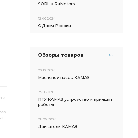
SORL в RuMotors
12.06.2024
С Днем России
Обзоры товаров
Все
22.12.2020
Масляной насос КАМАЗ
25.11.2020
лей
ПГУ КАМАЗ устройство и принцип
работы
рез
ся
28.09.2020
Двигатель КАМАЗ