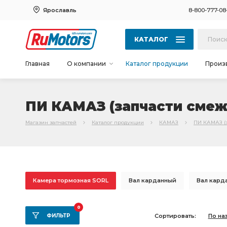
Ярославль
8-800-777-08
КАТАЛОГ
Главная
О компании
Каталог продукции
Произ
ПИ КАМАЗ (запчасти смеж
Магазин запчастей
Каталог продукции
КАМАЗ
ПИ КАМАЗ (
Камера тормозная SORL
Вал карданный
Вал кард
КАМАЗ БРТ
вал карданный
КАМАЗ УКД
Кард
0
ФИЛЬТР
Сортировать:
По на
левый КАМАЗ
кольцо уплотнительное
КАМАЗ ЧМЗ