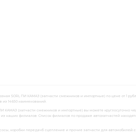
ый КАМАЗ
КАМАЗ АВАР
радиатор водяной 3-х
ой 3-х рядный
реактивной штанги КАМАЗ
 КАМАЗ
мощности КАМАЗ
КАМАЗ АО SKF
ремонтный комплект
КАМАЗ ЕВРО
евый КАМАЗ
генератор КАМАЗ
КАМАЗ взамен
БОШ Германия
Cummins 6ISBe285
подвески КАМАЗ
МЗ
КАМАЗ Автоприбор
рессора передняя
рулевой тяги
сцепления КАМАЗ
КАМАЗ ПРАМО
мозная SORL ПИ КАМАЗ (запчасти смежников и импортные) по цене от 1 руб
в из 14650 наименований.
РОСТАР ан.
балансира КАМАЗ
КАМАЗ 6520
 ПИ КАМАЗ (запчасти смежников и импортные) вы можете круглосуточно че
й из наших филиалов. Список филиалов по продаже автозапчастей находят
ема кабины
манжета КАМАЗ
крыльчатка вентилятора
насосы, коробки передачб сцепление и прочие запчасти для автомобилей с
рубка подъема кабины
фильтр воздушный
SORL 3730