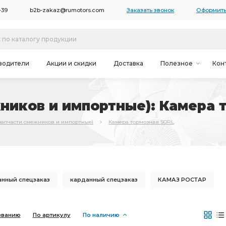
-39
b2b-zakaz@rumotors.com
Заказать звонок
Оформить
водители
Акции и скидки
Доставка
Полезное
Кон
ников и импортные): Камера 
запчасти смежников и импортные)
Камера тормозная SORL
анный спецзаказ
карданный спецзаказ
КАМАЗ РОСТАР
анная передача
КАМАЗ РААЗ
правый КАМАЗ
званию
По артикулу
По наличию
КАМАЗ ОСВАР
карданного вала
рессоры КАМАЗ