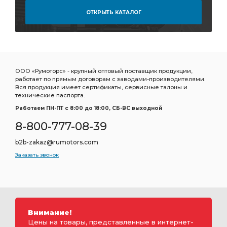
стабилизатора ЭЛЕМЕНТ
насос МОК
ОТКРЫТЬ КАТАЛОГ
усилителя КАМАЗ
тормозная КАМАЗ
муфта сцепления
КАМАЗ 6522
кулак разжимной КАМАЗ
разжимной КАМАЗ
передний правый
металлорукав КАМАЗ
ООО «Румоторс» - крупный оптовый поставщик продукции,
работает по прямым договорам с заводами-производителями.
КАМАЗ КОПИР
клапан ускорительный
Вся продукция имеет сертификаты, сервисные талоны и
технические паспорта.
РМШ КАМАЗ РОСТАР
КАМАЗ ПААЗ
Работаем ПН-ПТ c 8:00 до 18:00, СБ-ВС выходной
амортизатор КАМАЗ
гидроцилиндр КАМАЗ
8-800-777-08-39
температуры КАМАЗ
Диск колеса
b2b-zakaz@rumotors.com
диск нажимной
рукав радиатора
Заказать звонок
реактивной штанги КАМАЗ РОСТАР
штанги КАМАЗ РОСТАР
РМШ конусный
рукоятка переключения
фонарь задний левый
фильтр топливный
Вал карданный спецзаказ 680
Внимание!
Цены на товары, представленные в интернет-
карданный спецзаказ 680
спецзаказ 680