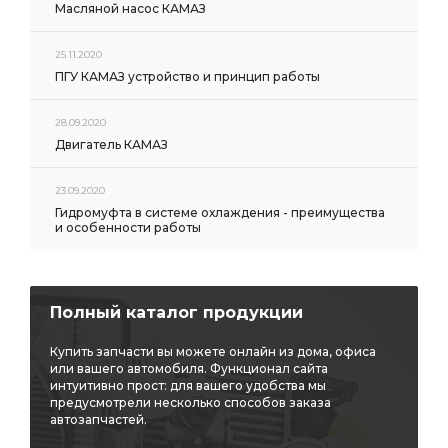
Масляной насос КАМАЗ
регулировочный задний левый
КПП КАМАЗ
Кран ручного тормоза
переключения делителя
25.11.2020
ПГУ КАМАЗ устройство и принцип работы
рычага переключения
рессоры КАМАЗ РОСТАР
кулака КАМАЗ
задней ступицы
КАМАЗ CUMMINS
28.09.2020
прокладка медная
Двигатель КАМАЗ
прокладка медная КАМАЗ
медная КАМАЗ
гидроусилителя руля КАМАЗ
23.09.2020
руля КАМАЗ
башмака балансира
моста КАМАЗ
Гидромуфта в системе охлаждения - преимущества
и особенности работы
тормозных сил
водяной 2-х рядный КАМАЗ
2-х рядный КАМАЗ
2-х рядный КАМАЗ ШААЗ
3-х рядный КАМАЗ ШААЗ
масляный КАМАЗ
Полный каталог продукции
КАМАЗ БОШ Германия
регулятор тормозных
Купить запчасти вы можете онлайн из дома, офиса
регулятор тормозных сил
КАМАЗ WABCO
или вашего автомобиля. Функционал сайта
интуитивно прост: для вашего удобства мы
воздуха КАМАЗ
6520 6522
Е-3 КАМАЗ
предусмотрели несколько способов заказа
автозапчастей.
КАМАЗ 6520 6522
Подогреватель жидкостный