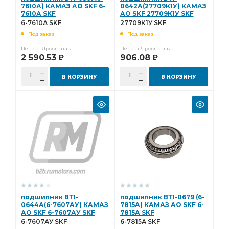
камера тормозная тип
7610А) КАМАЗ АО SKF 6-
тяга сошки рулевого
0642А(27709К1У) КАМАЗ
7610А SKF
АО SKF 27709К1У SKF
тяга сошки рулевого управления
6-7610А SKF
27709К1У SKF
Под заказ
Под заказ
сошки рулевого управления
Цена в Ярославль
Цена в Ярославль
сошки рулевого управления КАМАЗ
КАМАЗ ВРТ
2 590.53
906.08
Р
Р
тормоза ан.
задней рессоры
В КОРЗИНУ
В КОРЗИНУ
рядный КАМАЗ ШААЗ
КАМАЗ Автоарматура
КАМАЗ Элтра-Термо
лист рессоры задней
Камера тормозная
тяга реактивная
водяного насоса
правая КАМАЗ
3-х рядный
отбора мощности
КАМАЗ УралАТИ
кабины КАМАЗ
клапан электромагнитный КАМАЗ РОДИНА
электромагнитный КАМАЗ РОДИНА
КАМАЗ РОДИНА
подшипник ВТ1-
подшипник ВТ1-0679 (6-
0644А(6-7607АУ) КАМАЗ
7815А) КАМАЗ АО SKF 6-
крестовина КАМАЗ
КАМАЗ ГЗКВ
SORL 3530
АО SKF 6-7607АУ SKF
7815А SKF
6-7607АУ SKF
6-7815А SKF
листов КАМАЗ
листов КАМАЗ ЧМЗ