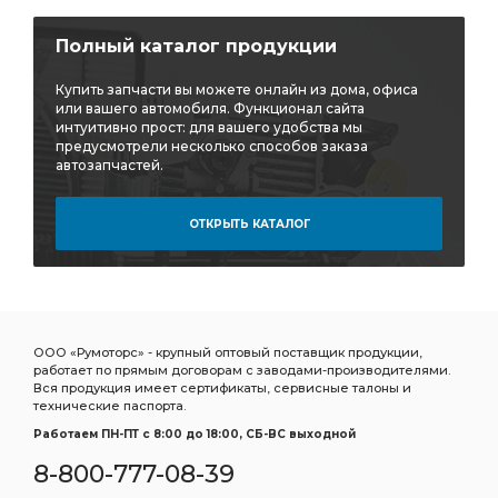
щиток подножки
лист рессоры задней ЧМЗ
Полный каталог продукции
рессоры задней ЧМЗ
задней ЧМЗ
элемент фильтрующий КАМАЗ
фильтрующий КАМАЗ
Купить запчасти вы можете онлайн из дома, офиса
или вашего автомобиля. Функционал сайта
Шланг прицепа
Шланг прицепа винтовой
интуитивно прост: для вашего удобства мы
предусмотрели несколько способов заказа
Шланг прицепа винтовой ЕВРО
прицепа винтовой
автозапчастей.
прицепа винтовой ЕВРО
винтовой ЕВРО
ОТКРЫТЬ КАТАЛОГ
7.5 метра
ан. 5410-5009052
ан. 5410-5009052 SORL
ан. 5410-5009052 SORL 3730
5410-5009052 SORL
5410-5009052 SORL 3730
Камера тормозная SORL тип
тормозная SORL тип
ООО «Румоторс» - крупный оптовый поставщик продукции,
SORL тип
гидроусилителя руля
работает по прямым договорам с заводами-производителями.
Вся продукция имеет сертификаты, сервисные талоны и
регулировочный задний правый
рессоры передней
технические паспорта.
Кран ручного
подушка КАМАЗ
слива масла
Работаем ПН-ПТ c 8:00 до 18:00, СБ-ВС выходной
8-800-777-08-39
масла КАМАЗ
ПГУ КАМАЗ
радиатор водяной 2-х