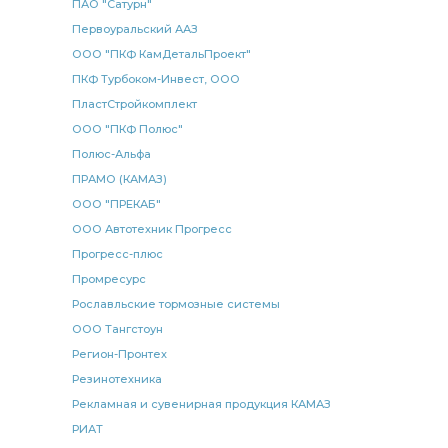
ПАО "Сатурн"
Первоуральский ААЗ
ООО "ПКФ КамДетальПроект"
ПКФ Турбоком-Инвест, ООО
ПластСтройкомплект
ООО "ПКФ Полюс"
Полюс-Альфа
ПРАМО (КАМАЗ)
ООО "ПРЕКАБ"
ООО Автотехник Прогресс
Прогресс-плюс
Промресурс
Рославльские тормозные системы
ООО Тангстоун
Регион-Пронтех
Резинотехника
Рекламная и сувенирная продукция КАМАЗ
РИАТ