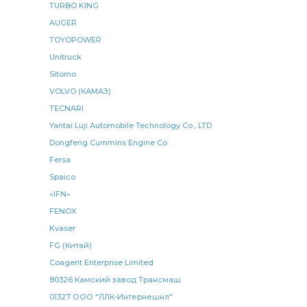
КАМАЗ ШААЗ
TURBO KING
Крестовина карданного
AUGER
Крестовина карданного вала
КАМАЗ ан.
TOYOPOWER
кольцо уплотнительное КАМАЗ
Unitruck
уплотнительное КАМАЗ
РОСТАР КАМАЗ
Sitomo
прокладка КАМАЗ
камера тормозная
VOLVO (КАМАЗ)
TECNARI
КАМАЗ 5490
Рычаг регулировочный
Yantai Luji Automobile Technology Co., LTD
Крестовина карданного вала к а/м
Dongfeng Cummins Engine Co
карданного вала к а/м
вала к а/м
Fersa
реактивной штанги
КАМАЗ Е-3
Spaico
«IFN»
подшипник КАМАЗ
тяга сошки
FENOX
передней рессоры
радиатор водяной
Kvaser
задний левый
кольцо уплотнительное КАМАЗ БРТ
FG (Китай)
уплотнительное КАМАЗ БРТ
Coagent Enterprise Limited
80326 Камский завод Трансмаш
Карданная передача спецзаказ
01327 ООО "ЛЛК-Интернешнл"
передача спецзаказ
рычаг регулировочный