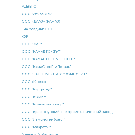
АДВЕРС
ООО "Атмос-Лок"
ООО «ДААЗ» (КАМАЗ)
Ена-холдинг ООО
КЗР
ООО "ЗМТ"
ООО "КАМАВТОЖГУТ"
ООО "КАМАВТОКОМПОНЕНТ"
ООО "КамаСпецРтиДеталь"
ООО "ТАТНЕФТЬ-ПРЕССКОМПОЗИТ"
ООО «Кардо»
ООО "Картрейд"
ООО "КОМБАТ"
ООО "Компания Бакор"
ООО "Краснокутский электромеханический завод"
ООО "Ламсистембрест"
ООО "Макротэк"
Малое и Мобильное