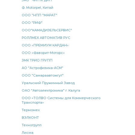
ЗАО "ЧИП и ДИП"
КАМАЗ 6520 6522
Подогреватель жидкостный
Ф. Motorpel, Китай
стабилизатора ЭЛЕМЕНТ
насос МОК
ООО "НПП "МАРАТ"
усилителя КАМАЗ
тормозная КАМАЗ
ООО "РИФ"
муфта сцепления
КАМАЗ 6522
ООО"КАМАДИЗЕЛЬСЕРВИС"
РОЛЛМЕХ АВТОМАТИВ РУС
кулак разжимной КАМАЗ
разжимной КАМАЗ
ООО «ПРЕМИУМ КАРДАН»
передний правый
металлорукав КАМАЗ
ООО «Фаворит-Моторс»
КАМАЗ КОПИР
клапан ускорительный
ЗМК ТРИО ГРУПП
РМШ КАМАЗ РОСТАР
КАМАЗ ПААЗ
АО "Астрофизика-АСМ"
ООО "Самараавтожгут"
амортизатор КАМАЗ
гидроцилиндр КАМАЗ
Уральский Пружинный Завод
температуры КАМАЗ
Диск колеса
ОАО "Автоэлектроника" г. Калуга
диск нажимной
рукав радиатора
ООО «ТОЛВО Системы для Коммерческого
Транспорта»
реактивной штанги КАМАЗ РОСТАР
Термомех
штанги КАМАЗ РОСТАР
РМШ конусный
ВЭЛКОНТ
рукоятка переключения
фонарь задний левый
Техногрупп
фильтр топливный
Лисма
Вал карданный спецзаказ 680