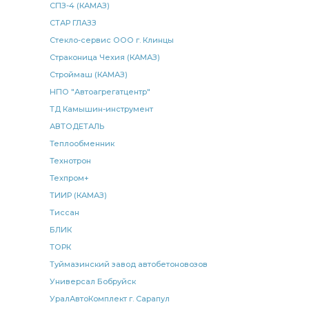
СПЗ-4 (КАМАЗ)
СТАР ГЛАЗЗ
Стекло-сервис ООО г. Клинцы
Страконица Чехия (КАМАЗ)
Строймаш (КАМАЗ)
НПО "Автоагрегатцентр"
ТД Камышин-инструмент
АВТОДЕТАЛЬ
Теплообменник
Технотрон
Техпром+
ТИИР (КАМАЗ)
Тиссан
БЛИК
ТОРК
Туймазинский завод автобетоновозов
Универсал Бобруйск
УралАвтоКомплект г. Сарапул