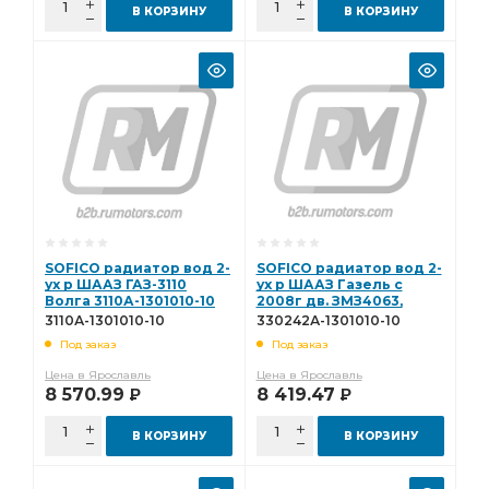
В КОРЗИНУ
В КОРЗИНУ
SOFICO радиатор вод 2-
SOFICO радиатор вод 2-
ух р ШААЗ ГАЗ-3110
ух р ШААЗ Газель с
Волга 3110А-1301010-10
2008г дв. ЗМЗ4063,
УМЗ4216, до 2008г дв
3110А-1301010-10
330242А-1301010-10
330242А-1301010-10
Под заказ
Под заказ
Цена в Ярославль
Цена в Ярославль
8 570.99
8 419.47
Р
Р
В КОРЗИНУ
В КОРЗИНУ