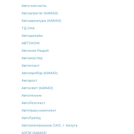
двигателя КАМАЗ
рычаг регулировочный задний
Авто-запчасть
реле КАМАЗ
реле КАМАЗ АВАР
ушка рессоры
Автоагрегат (КАМАЗ)
Автоарматура (КАМАЗ)
фара КАМАЗ
регулировочный передний
ТД ОКА
тяга КАМАЗ
КАМАЗ ЛМЗ
Клапан защитный
Автодизайн
КАМАЗ РОСТАР ан.
опора рычага
АВТОКОМ
опора рычага переключения
передач КАМАЗ
Автоком-Радий
Автомастер
коллектора КАМАЗ
нижняя КАМАЗ
Автопласт
прокладка картера
крышки КАМАЗ
Автоприбор (КАМАЗ)
пружина КАМАЗ
тонкой очистки
р/к прокладок
Авторост
заднего моста КАМАЗ
регулировочный рычаг
Автосвет (КАМАЗ)
регулятор давления
Автотехник
МАЗ ан.
АвтоТехпласт
регулятор тормозных сил КАМАЗ
Автотранскомплект
тормозных сил КАМАЗ
сил КАМАЗ
уровня пола
АвтоТрейд
КАМАЗ КАМЭК
реле стартера
рем. комплект
Автоэлектроника ОАО, г. Калуга
переднего крыла
части переднего
АЗПИ (КАМАЗ)