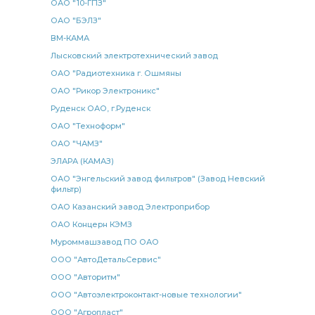
винтовой ЕВРО желтый
винтовой ЕВРО желтый L- 7.5
ОАО "10-ГПЗ"
ОАО "БЭЛЗ"
ЕВРО желтый
ЕВРО желтый L- 7.5
ВМ-КАМА
ЕВРО желтый L- 7.5 метра
желтый L- 7.5
Лысковский электротехнический завод
желтый L- 7.5 метра
патрубок приемный к ТКР
ОАО "Радиотехника г. Ошмяны
приемный к ТКР
ТКР КАМАЗ
ОАО "Рикор Электроникс"
Руденск ОАО, г.Руденск
ОАО "Техноформ"
ОАО "ЧАМЗ"
ЭЛАРА (КАМАЗ)
ОАО "Энгельский завод фильтров" (Завод Невский
фильтр)
ОАО Казанский завод Электроприбор
ОАО Концерн КЭМЗ
Муроммашзавод ПО ОАО
ООО "АвтоДетальСервис"
ООО "Авторитм"
ООО "Автоэлектроконтакт-новые технологии"
ООО "Агропласт"