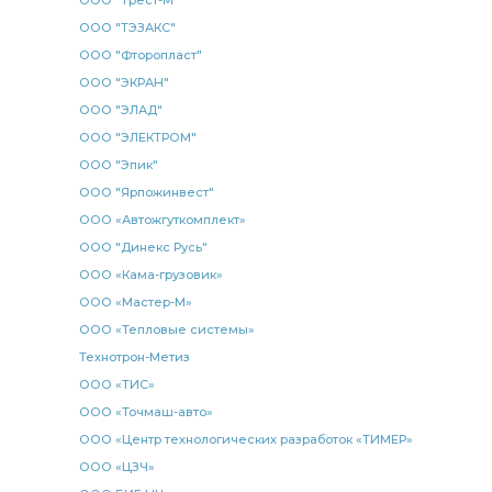
ООО "Трест-М"
ООО "ТЭЗАКС"
ООО "Фторопласт"
ООО "ЭКРАН"
ООО "ЭЛАД"
ООО "ЭЛЕКТРОМ"
ООО "Эпик"
ООО "Ярпожинвест"
ООО «Автожгуткомплект»
ООО "Динекс Русь"
ООО «Кама-грузовик»
ООО «Мастер-М»
ООО «Тепловые системы»
Технотрон-Метиз
ООО «ТИС»
ООО «Точмаш-авто»
ООО «Центр технологических разработок «ТИМЕР»
ООО «ЦЗЧ»