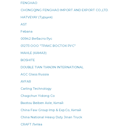
FENGHAO
задний правый
фонарь задний
сборе КАМАЗ
CHONGQING FENGHAO IMPORT AND EXPORT CO.,LTD.
КАМАЗ МАДАРА
КАМАЗ РИАТ
HATVEYAY (Турция)
AST
штанга реактивная
электромагнитный КАМАЗ
Febana
КАМАЗ ЛААЗ
управления КАМАЗ
УКД серия
00942 Вебасто Рус
лист рессоры
элемент фильтра
диск ведомый
01273 ООО "ТРАКС ВОСТОК РУС"
клапан электромагнитный
MAHLE (КАМАЗ)
BOSHITE
клапан электромагнитный КАМАЗ
рессоры задней
DOUBLE TIAN TIANJIN INTERNATIONAL
рессора задняя
кулак разжимной
AGC Glass Russia
рядный КАМАЗ
давления КАМАЗ
AYFAR
рулевого управления
рулевого управления КАМАЗ
Carling Technology
передней рессоры КАМАЗ
Chagchun Yidong Co
тормозная тип
Baotou Beiben Axle, Китай
регулировочный задний
БРТ РЕМКОМПЛЕКТ
China Faw Group Imp & Exp.Co, Китай
Cummins КАМАЗ
КАМАЗ УКД серия
China National Heavy Duty Jinan Truck
блок управления
сошки рулевого
CRAFT Литва