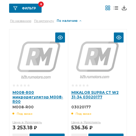
0
ФИЛЬТР
По названию
По артикулу
По наличию
M008-R00
MIKALOR SUPRA CT W2
микрорегулятор М008-
31-34 03020177
R00
М008-R00
03020177
Под заказ
Под заказ
Цена в Ярославль
Цена в Ярославль
3 253.18
536.36
Р
Р