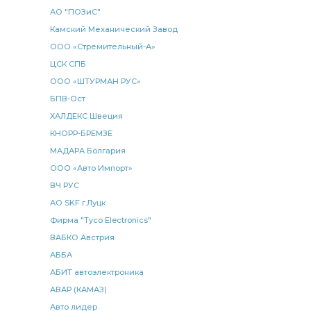
АО "ПОЗиС"
карданный спецзаказ 680
спецзаказ 680
Камский Механический Завод
Подогреватель жидкостный предпусковой
ООО «Стремительный-А»
жидкостный предпусковой
Головка ПАЛМ 16х1.5
ЦСК СПБ
ПАЛМ 16х1.5
дискового тормоза
ООО «ШТУРМАН РУС»
БПВ-Ост
дискового тормоза ан.
ХАЛДЕКС Швеция
Рычаг регулировочный РОСТАР
КНОРР-БРЕМЗЕ
Рычаг регулировочный РОСТАР КАМАЗ
МАДАРА Болгария
регулировочный РОСТАР
ООО «Авто Импорт»
ВЧ РУС
регулировочный РОСТАР КАМАЗ
АО SKF г.Луцк
регулировочный РОСТАР КАМАЗ ан.
Фирма "Tyco Electronics"
РОСТАР КАМАЗ ан.
КАМАЗ Камминз
ВАБКО Австрия
поршневых колец
тяги КАМАЗ
АББА
АБИТ автоэлектроника
муфта выключения
муфта выключения сцепления
АВАР (КАМАЗ)
выключения сцепления
втулка КАМАЗ
Авто лидер