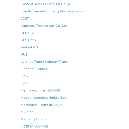
ISRINGHAUSEN GmbH & Co. KG
шарнир реактивной
шарнир реактивной штанги
Jilin Provincial Xucheng Mechanization
элемент фильтрующий
левая КАМАЗ
JOST
Kangyue Technology Co., Ltd
ручного тормоза
подшипника КАМАЗ
KENTEC
КАМАЗ БЕЛОМО
КАМАЗ ЕПК
коробка отбора
KFS GmbH
коробка отбора мощности
КАМАЗ Хорс-Силикон
Kiekert AG
рукав КАМАЗ
задний правый КАМАЗ
KUS
КАМАЗ АВАР
Laizhou Tongji Industry Trade
радиатор водяной 3-х
Liebherr (КАМАЗ)
радиатор водяной 3-х рядный
водяной 3-х
LMB
водяной 3-х рядный
реактивной штанги КАМАЗ
LMX
штанги КАМАЗ
фильтра КАМАЗ
Mann+Hummel (КАМАЗ)
отбора мощности КАМАЗ
мощности КАМАЗ
Meccanotecnica Umbra S.p.a
Mercedes - Benz (КАМАЗ)
КАМАЗ АО SKF
коробка отбора мощности КАМАЗ
Mikalor
НЕФАЗ РОСТАР
ремонтный комплект
Nanfeng Group
КАМАЗ ЕВРО
диск ведомый КАМАЗ
NORMA (КАМАЗ)