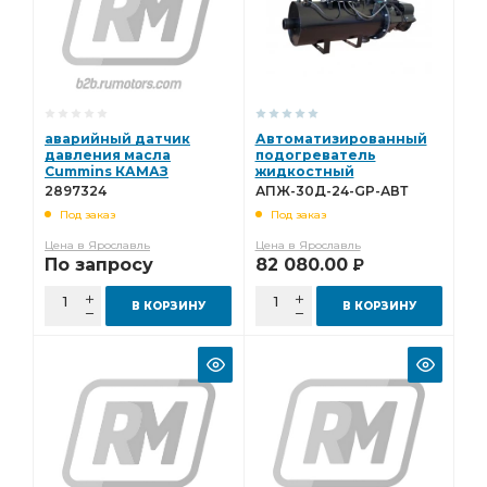
аварийный датчик
Автоматизированный
давления масла
подогреватель
Cummins КАМАЗ
жидкостный
2897324
АПЖ-30Д-24-GP-АВТ
2897324
АПЖ-30Д-24-GP-АВТ
Под заказ
Под заказ
Цена в Ярославль
Цена в Ярославль
По запросу
82 080.00
Р
В КОРЗИНУ
В КОРЗИНУ