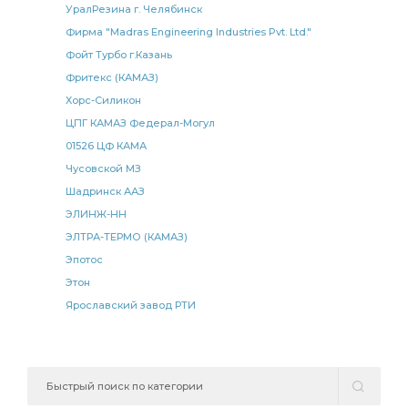
УралРезина г. Челябинск
Фирма "Madras Engineering Industries Pvt. Ltd."
Фойт Турбо г.Казань
Фритекс (КАМАЗ)
Хорс-Силикон
ЦПГ КАМАЗ Федерал-Могул
01526 ЦФ КАМА
Чусовской МЗ
Шадринск ААЗ
ЭЛИНЖ-НН
ЭЛТРА-ТЕРМО (КАМАЗ)
Эпотос
Этон
Ярославский завод РТИ