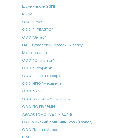
радиатор водяной 2-х рядный
водяной 2-х
Шумихинский ЗПИ
водяной 2-х рядный
2-х рядный
КЗПМ
водяной 3-х рядный КАМАЗ
КАМАЗ БОШ
ОАО "БАЗ"
поворота КАМАЗ
ООО "НРБАВТО"
патрубок приемный
ООО “Зитар”
разжимного кулака
подушка стабилизатора
ПАО Тутаевский моторный завод
рейсталинг КАМАЗ
МОК КАМАЗ
передний левый
Мастер-пласт
клапаном обрыва
КАМАЗ ЭЛЕМЕНТ
ООО "Юнипласт"
блок предохранителей
КАМАЗ БААЗ
ООО "Профит-А"
ООО "НПФ "Рессора"
каталог КАМАЗ
каталог деталей
ООО НПО "Механика"
каталог деталей КАМАЗ
выключатель КАМАЗ
ООО "ТСМ"
SORL 3527
датчик температуры
ООО «АВТОКОМПОНЕНТ»
домкрат гидравлический
трубка слива
ООО ПО ПЗ "ЭМИ"
АВА AUTOMOTIVE (ТУРЦИЯ)
трубка слива масла
сменный элемент
ОАО Минский подшипниковый завод
шарнир реактивной штанги КАМАЗ
MAN IVECO
ООО Плант г.Миасс
правый ан.
левый ан.
барабанного тормоза
ШАР