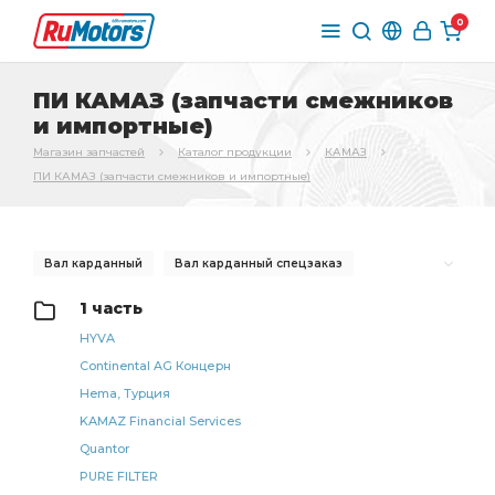
0
ПИ КАМАЗ (запчасти смежников
и импортные)
Магазин запчастей
Каталог продукции
КАМАЗ
ПИ КАМАЗ (запчасти смежников и импортные)
Вал карданный
Вал карданный спецзаказ
карданный спецзаказ
КАМАЗ РОСТАР
1 часть
КАМАЗ БРТ
вал карданный
КАМАЗ УКД
HYVA
Continental AG Концерн
Карданная передача
КАМАЗ РААЗ
Hema, Турция
правый КАМАЗ
левый КАМАЗ
KAMAZ Financial Services
кольцо уплотнительное
КАМАЗ ЧМЗ
Quantor
КАМАЗ ОСВАР
карданного вала
рессоры КАМАЗ
PURE FILTER