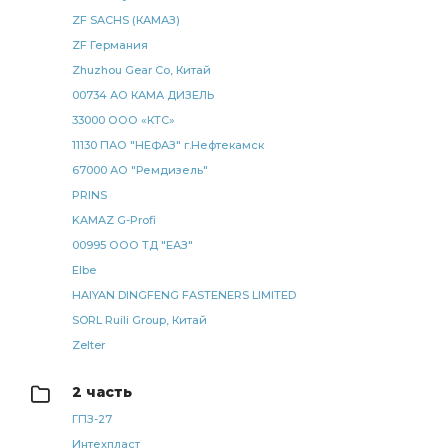
щиток подножки
лист рессоры задней ЧМЗ
ZF SACHS (КАМАЗ)
ZF Германия
рессоры задней ЧМЗ
задней ЧМЗ
Zhuzhou Gear Co, Китай
элемент фильтрующий КАМАЗ
фильтрующий КАМАЗ
00734 АО КАМА ДИЗЕЛЬ
Шланг прицепа
Шланг прицепа винтовой
33000 ООО «КТС»
Шланг прицепа винтовой ЕВРО
прицепа винтовой
11130 ПАО "НЕФАЗ" г.Нефтекамск
67000 АО "Ремдизель"
прицепа винтовой ЕВРО
винтовой ЕВРО
PRINS
7.5 метра
ан. 5410-5009052
KAMAZ G-Profi
ан. 5410-5009052 SORL
ан. 5410-5009052 SORL 3730
00995 ООО ТД "ЕАЗ"
5410-5009052 SORL
5410-5009052 SORL 3730
Elbe
HAIYAN DINGFENG FASTENERS LIMITED
Камера тормозная SORL тип
тормозная SORL тип
SORL Ruili Group, Китай
SORL тип
гидроусилителя руля
Zelter
регулировочный задний правый
рессоры передней
Кран ручного
подушка КАМАЗ
слива масла
2 часть
ГПЗ-27
масла КАМАЗ
ПГУ КАМАЗ
радиатор водяной 2-х
Интехпласт