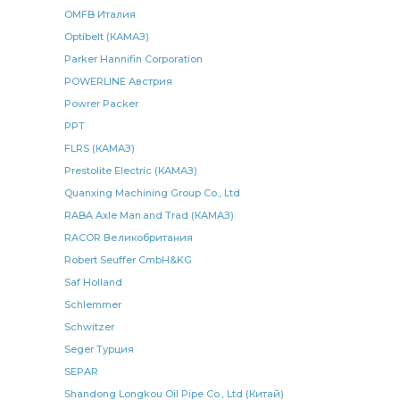
ведомый КАМАЗ
задний левый КАМАЗ
OMFB Италия
Optibelt (КАМАЗ)
генератор КАМАЗ
КАМАЗ взамен
заднего моста
Parker Hannifin Corporation
шланг тормозной
КАМАЗ 4308
БОШ Германия
POWERLINE Австрия
Cummins 6ISBe285
подвески КАМАЗ
Powrer Packer
КАМАЗ 10-ГПЗ
кран тормозной
PPT
FLRS (КАМАЗ)
рессоры КАМАЗ ЧМЗ
КАМАЗ Автоприбор
Prestolite Electric (КАМАЗ)
рессора передняя
Рычаг регулировочный задний
Quanxing Machining Group Co., Ltd
высокого давления
рулевой тяги
RABA Axle Man.and Trad (КАМАЗ)
сцепления КАМАЗ
КАМАЗ ПРАМО
рычага КАМАЗ
RACOR Великобритания
Robert Seuffer CmbH&KG
передний КАМАЗ
КАМАЗ БАГУ
РОСТАР ан.
Saf Holland
балансира КАМАЗ
КАМАЗ 6520
Schlemmer
задней рессоры КАМАЗ
указатель поворота
Schwitzer
подъема кабины
манжета КАМАЗ
Seger Турция
SEPAR
крыльчатка вентилятора
Shandong Longkou Oil Pipe Co., Ltd (Китай)
передней рессоры КАМАЗ ЧМЗ
трубка подъема