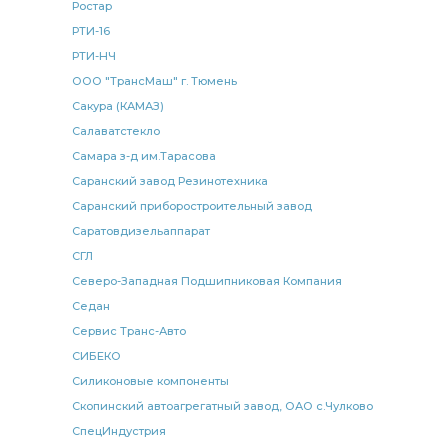
Ростар
РТИ-16
РТИ-НЧ
ООО "ТрансМаш" г. Тюмень
Сакура (КАМАЗ)
Салаватстекло
Самара з-д им.Тарасова
Саранский завод Резинотехника
Саранский приборостроительный завод
Саратовдизельаппарат
СГЛ
Северо-Западная Подшипниковая Компания
Седан
Сервис Транс-Авто
СИБЕКО
Силиконовые компоненты
Скопинский автоагрегатный завод, ОАО с.Чулково
СпецИндустрия