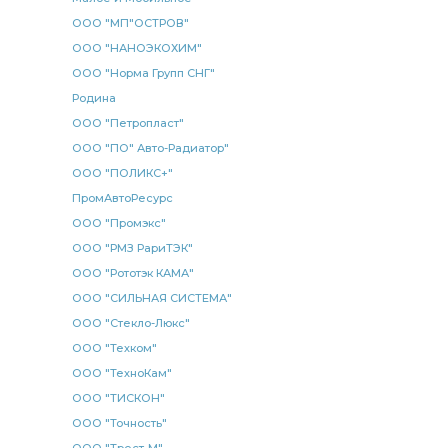
ООО "МП"ОСТРОВ"
ООО "НАНОЭКОХИМ"
ООО "Норма Групп СНГ"
Родина
ООО "Петропласт"
ООО "ПО" Авто-Радиатор"
ООО "ПОЛИКС+"
ПромАвтоРесурс
ООО "Промэкс"
ООО "РМЗ РариТЭК"
ООО "Рототэк КАМА"
ООО "СИЛЬНАЯ СИСТЕМА"
ООО "Стекло-Люкс"
ООО "Техком"
ООО "ТехноКам"
ООО "ТИСКОН"
ООО "Точность"