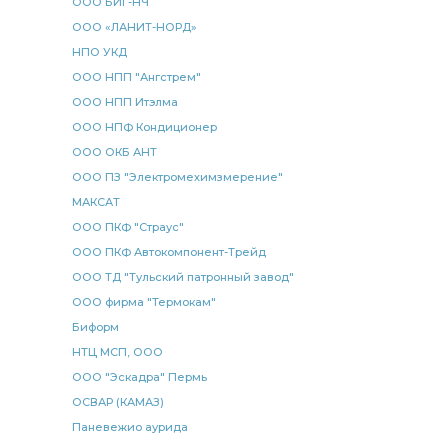
ООО БИГ-НЧ
ООО «ЛАНИТ-НОРД»
НПО УКД
ООО НПП "Ангстрем"
ООО НПП Итэлма
ООО НПФ Кондиционер
ООО ОКБ АНТ
ООО ПЗ "Электромехимзмерение"
МАКСАТ
ООО ПКФ "Страус"
ООО ПКФ Автокомпонент-Трейд
ООО ТД "Тульский патронный завод"
ООО фирма "Термокам"
Биформ
НТЦ МСП, ООО
ООО "Эскадра" Пермь
ОСВАР (КАМАЗ)
Паневежио аурида