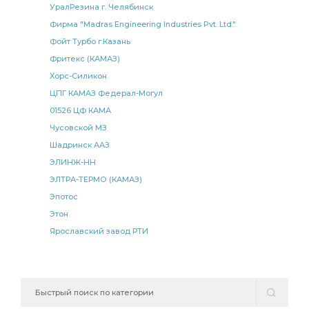
УралРезина г. Челябинск
Фирма "Madras Engineering Industries Pvt. Ltd."
Фойт Турбо г.Казань
Фритекс (КАМАЗ)
Хорс-Силикон
ЦПГ КАМАЗ Федерал-Могул
01526 ЦФ КАМА
Чусовской МЗ
Шадринск ААЗ
ЭЛИНЖ-НН
ЭЛТРА-ТЕРМО (КАМАЗ)
Эпотос
Этон
Ярославский завод РТИ