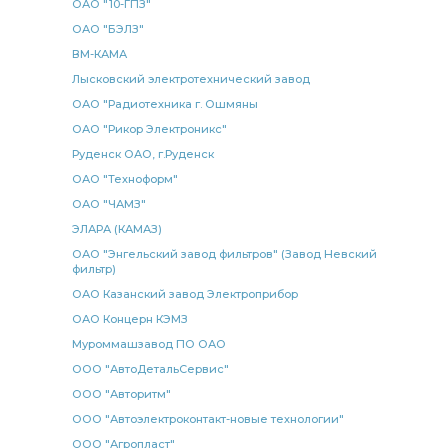
винтовой ЕВРО желтый
винтовой ЕВРО желтый L- 7.5
ОАО "10-ГПЗ"
ОАО "БЭЛЗ"
ЕВРО желтый
ЕВРО желтый L- 7.5
ВМ-КАМА
ЕВРО желтый L- 7.5 метра
желтый L- 7.5
Лысковский электротехнический завод
желтый L- 7.5 метра
патрубок приемный к ТКР
ОАО "Радиотехника г. Ошмяны
приемный к ТКР
ТКР КАМАЗ
ОАО "Рикор Электроникс"
Руденск ОАО, г.Руденск
ОАО "Техноформ"
ОАО "ЧАМЗ"
ЭЛАРА (КАМАЗ)
ОАО "Энгельский завод фильтров" (Завод Невский
фильтр)
ОАО Казанский завод Электроприбор
ОАО Концерн КЭМЗ
Муроммашзавод ПО ОАО
ООО "АвтоДетальСервис"
ООО "Авторитм"
ООО "Автоэлектроконтакт-новые технологии"
ООО "Агропласт"