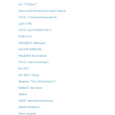
АО "ПОЗиС"
карданный спецзаказ 680
спецзаказ 680
Камский Механический Завод
Подогреватель жидкостный предпусковой
ООО «Стремительный-А»
жидкостный предпусковой
Головка ПАЛМ 16х1.5
ЦСК СПБ
ПАЛМ 16х1.5
дискового тормоза
ООО «ШТУРМАН РУС»
БПВ-Ост
дискового тормоза ан.
ХАЛДЕКС Швеция
Рычаг регулировочный РОСТАР
КНОРР-БРЕМЗЕ
Рычаг регулировочный РОСТАР КАМАЗ
МАДАРА Болгария
регулировочный РОСТАР
ООО «Авто Импорт»
ВЧ РУС
регулировочный РОСТАР КАМАЗ
АО SKF г.Луцк
регулировочный РОСТАР КАМАЗ ан.
Фирма "Tyco Electronics"
РОСТАР КАМАЗ ан.
КАМАЗ Камминз
ВАБКО Австрия
поршневых колец
тяги КАМАЗ
АББА
АБИТ автоэлектроника
муфта выключения
муфта выключения сцепления
АВАР (КАМАЗ)
выключения сцепления
втулка КАМАЗ
Авто лидер