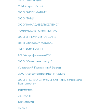
ЗАО "ЧИП и ДИП"
КАМАЗ 6520 6522
Подогреватель жидкостный
Ф. Motorpel, Китай
стабилизатора ЭЛЕМЕНТ
насос МОК
ООО "НПП "МАРАТ"
усилителя КАМАЗ
тормозная КАМАЗ
ООО "РИФ"
муфта сцепления
КАМАЗ 6522
ООО"КАМАДИЗЕЛЬСЕРВИС"
РОЛЛМЕХ АВТОМАТИВ РУС
кулак разжимной КАМАЗ
разжимной КАМАЗ
ООО «ПРЕМИУМ КАРДАН»
передний правый
металлорукав КАМАЗ
ООО «Фаворит-Моторс»
КАМАЗ КОПИР
клапан ускорительный
ЗМК ТРИО ГРУПП
РМШ КАМАЗ РОСТАР
КАМАЗ ПААЗ
АО "Астрофизика-АСМ"
ООО "Самараавтожгут"
амортизатор КАМАЗ
гидроцилиндр КАМАЗ
Уральский Пружинный Завод
температуры КАМАЗ
Диск колеса
ОАО "Автоэлектроника" г. Калуга
диск нажимной
рукав радиатора
ООО «ТОЛВО Системы для Коммерческого
Транспорта»
реактивной штанги КАМАЗ РОСТАР
Термомех
штанги КАМАЗ РОСТАР
РМШ конусный
ВЭЛКОНТ
рукоятка переключения
фонарь задний левый
Техногрупп
фильтр топливный
Лисма
Вал карданный спецзаказ 680