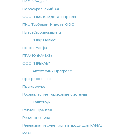
ПАО "Сатурн"
Первоуральский ААЗ
ООО "ПКФ КамДетальПроект"
ПКФ Турбоком-Инвест, ООО
ПластСтройкомплект
ООО "ПКФ Полюс"
Полюс-Альфа
ПРАМО (КАМАЗ)
ООО "ПРЕКАБ"
ООО Автотехник Прогресс
Прогресс-плюс
Промресурс
Рославльские тормозные системы
ООО Тангстоун
Регион-Пронтех
Резинотехника
Рекламная и сувенирная продукция КАМАЗ
РИАТ