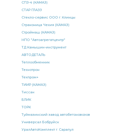
СПЗ-4 (КАМАЗ)
СТАР ГЛАЗЗ
Стекло-сервис ООО г. Клинцы
Страконица Чехия (КАМАЗ)
Строймаш (КАМАЗ)
НПО "Автоагрегатцентр"
ТД Камышин-инструмент
АВТОДЕТАЛЬ
Теплообменник
Технотрон
Техпром+
ТИИР (КАМАЗ)
Тиссан
БЛИК
ТОРК
Туймазинский завод автобетоновозов
Универсал Бобруйск
УралАвтоКомплект г. Сарапул