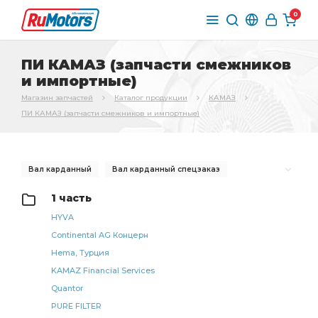
0
ПИ КАМАЗ (запчасти смежников
и импортные)
Магазин запчастей
Каталог продукции
КАМАЗ
ПИ КАМАЗ (запчасти смежников и импортные)
Вал карданный
Вал карданный спецзаказ
карданный спецзаказ
КАМАЗ РОСТАР
1 часть
КАМАЗ БРТ
вал карданный
КАМАЗ УКД
HYVA
Continental AG Концерн
Карданная передача
КАМАЗ РААЗ
Hema, Турция
правый КАМАЗ
левый КАМАЗ
KAMAZ Financial Services
кольцо уплотнительное
КАМАЗ ЧМЗ
Quantor
КАМАЗ ОСВАР
карданного вала
рессоры КАМАЗ
PURE FILTER