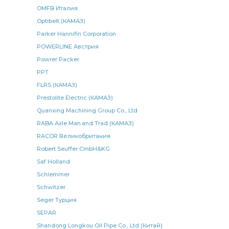
ведомый КАМАЗ
задний левый КАМАЗ
OMFB Италия
Optibelt (КАМАЗ)
генератор КАМАЗ
КАМАЗ взамен
заднего моста
Parker Hannifin Corporation
шланг тормозной
КАМАЗ 4308
БОШ Германия
POWERLINE Австрия
Cummins 6ISBe285
подвески КАМАЗ
Powrer Packer
КАМАЗ 10-ГПЗ
кран тормозной
PPT
FLRS (КАМАЗ)
рессоры КАМАЗ ЧМЗ
КАМАЗ Автоприбор
Prestolite Electric (КАМАЗ)
рессора передняя
Рычаг регулировочный задний
Quanxing Machining Group Co., Ltd
высокого давления
рулевой тяги
RABA Axle Man.and Trad (КАМАЗ)
сцепления КАМАЗ
КАМАЗ ПРАМО
рычага КАМАЗ
RACOR Великобритания
Robert Seuffer CmbH&KG
передний КАМАЗ
КАМАЗ БАГУ
РОСТАР ан.
Saf Holland
балансира КАМАЗ
КАМАЗ 6520
Schlemmer
задней рессоры КАМАЗ
указатель поворота
Schwitzer
подъема кабины
манжета КАМАЗ
Seger Турция
SEPAR
крыльчатка вентилятора
Shandong Longkou Oil Pipe Co., Ltd (Китай)
передней рессоры КАМАЗ ЧМЗ
трубка подъема