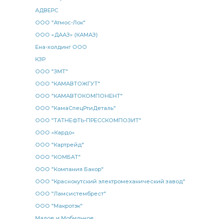
АДВЕРС
ООО "Атмос-Лок"
ООО «ДААЗ» (КАМАЗ)
Ена-холдинг ООО
КЗР
ООО "ЗМТ"
ООО "КАМАВТОЖГУТ"
ООО "КАМАВТОКОМПОНЕНТ"
ООО "КамаСпецРтиДеталь"
ООО "ТАТНЕФТЬ-ПРЕССКОМПОЗИТ"
ООО «Кардо»
ООО "Картрейд"
ООО "КОМБАТ"
ООО "Компания Бакор"
ООО "Краснокутский электромеханический завод"
ООО "Ламсистембрест"
ООО "Макротэк"
Малое и Мобильное