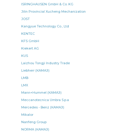
ISRINGHAUSEN GmbH & Co. KG
шарнир реактивной
шарнир реактивной штанги
Jilin Provincial Xucheng Mechanization
элемент фильтрующий
левая КАМАЗ
JOST
Kangyue Technology Co., Ltd
ручного тормоза
подшипника КАМАЗ
KENTEC
КАМАЗ БЕЛОМО
КАМАЗ ЕПК
коробка отбора
KFS GmbH
коробка отбора мощности
КАМАЗ Хорс-Силикон
Kiekert AG
рукав КАМАЗ
задний правый КАМАЗ
KUS
КАМАЗ АВАР
Laizhou Tongji Industry Trade
радиатор водяной 3-х
Liebherr (КАМАЗ)
радиатор водяной 3-х рядный
водяной 3-х
LMB
водяной 3-х рядный
реактивной штанги КАМАЗ
LMX
штанги КАМАЗ
фильтра КАМАЗ
Mann+Hummel (КАМАЗ)
отбора мощности КАМАЗ
мощности КАМАЗ
Meccanotecnica Umbra S.p.a
Mercedes - Benz (КАМАЗ)
КАМАЗ АО SKF
коробка отбора мощности КАМАЗ
Mikalor
НЕФАЗ РОСТАР
ремонтный комплект
Nanfeng Group
КАМАЗ ЕВРО
диск ведомый КАМАЗ
NORMA (КАМАЗ)