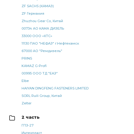
щиток подножки
лист рессоры задней ЧМЗ
ZF SACHS (КАМАЗ)
ZF Германия
рессоры задней ЧМЗ
задней ЧМЗ
Zhuzhou Gear Co, Китай
элемент фильтрующий КАМАЗ
фильтрующий КАМАЗ
00734 АО КАМА ДИЗЕЛЬ
Шланг прицепа
Шланг прицепа винтовой
33000 ООО «КТС»
Шланг прицепа винтовой ЕВРО
прицепа винтовой
11130 ПАО "НЕФАЗ" г.Нефтекамск
67000 АО "Ремдизель"
прицепа винтовой ЕВРО
винтовой ЕВРО
PRINS
7.5 метра
ан. 5410-5009052
KAMAZ G-Profi
ан. 5410-5009052 SORL
ан. 5410-5009052 SORL 3730
00995 ООО ТД "ЕАЗ"
5410-5009052 SORL
5410-5009052 SORL 3730
Elbe
HAIYAN DINGFENG FASTENERS LIMITED
Камера тормозная SORL тип
тормозная SORL тип
SORL Ruili Group, Китай
SORL тип
гидроусилителя руля
Zelter
регулировочный задний правый
рессоры передней
Кран ручного
подушка КАМАЗ
слива масла
2 часть
ГПЗ-27
масла КАМАЗ
ПГУ КАМАЗ
радиатор водяной 2-х
Интехпласт