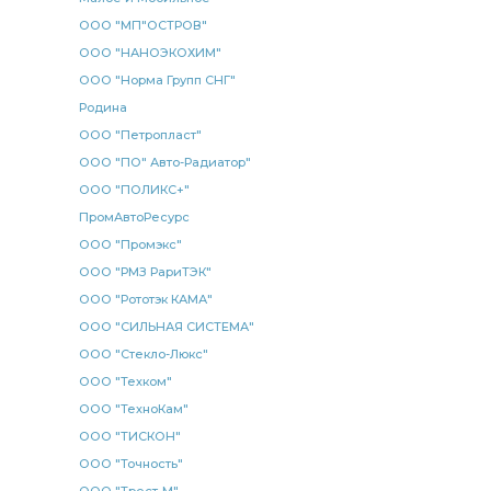
ООО "МП"ОСТРОВ"
ООО "НАНОЭКОХИМ"
ООО "Норма Групп СНГ"
Родина
ООО "Петропласт"
ООО "ПО" Авто-Радиатор"
ООО "ПОЛИКС+"
ПромАвтоРесурс
ООО "Промэкс"
ООО "РМЗ РариТЭК"
ООО "Рототэк КАМА"
ООО "СИЛЬНАЯ СИСТЕМА"
ООО "Стекло-Люкс"
ООО "Техком"
ООО "ТехноКам"
ООО "ТИСКОН"
ООО "Точность"