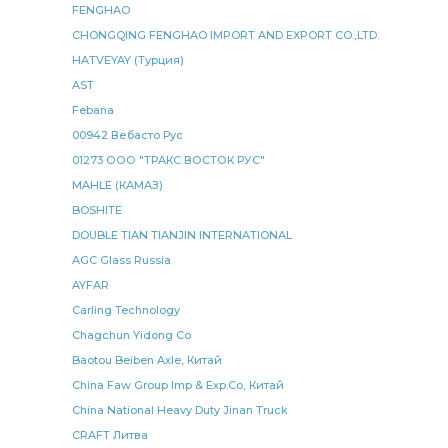
FENGHAO
задний правый
фонарь задний
сборе КАМАЗ
CHONGQING FENGHAO IMPORT AND EXPORT CO.,LTD.
КАМАЗ МАДАРА
КАМАЗ РИАТ
HATVEYAY (Турция)
AST
штанга реактивная
электромагнитный КАМАЗ
Febana
КАМАЗ ЛААЗ
управления КАМАЗ
УКД серия
00942 Вебасто Рус
лист рессоры
элемент фильтра
диск ведомый
01273 ООО "ТРАКС ВОСТОК РУС"
клапан электромагнитный
MAHLE (КАМАЗ)
BOSHITE
клапан электромагнитный КАМАЗ
рессоры задней
DOUBLE TIAN TIANJIN INTERNATIONAL
рессора задняя
кулак разжимной
AGC Glass Russia
рядный КАМАЗ
давления КАМАЗ
AYFAR
рулевого управления
рулевого управления КАМАЗ
Carling Technology
передней рессоры КАМАЗ
Chagchun Yidong Co
тормозная тип
Baotou Beiben Axle, Китай
регулировочный задний
БРТ РЕМКОМПЛЕКТ
China Faw Group Imp & Exp.Co, Китай
Cummins КАМАЗ
КАМАЗ УКД серия
China National Heavy Duty Jinan Truck
блок управления
сошки рулевого
CRAFT Литва