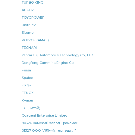
КАМАЗ ШААЗ
TURBO KING
Крестовина карданного
AUGER
Крестовина карданного вала
КАМАЗ ан.
TOYOPOWER
кольцо уплотнительное КАМАЗ
Unitruck
уплотнительное КАМАЗ
РОСТАР КАМАЗ
Sitomo
прокладка КАМАЗ
камера тормозная
VOLVO (КАМАЗ)
TECNARI
КАМАЗ 5490
Рычаг регулировочный
Yantai Luji Automobile Technology Co., LTD
Крестовина карданного вала к а/м
Dongfeng Cummins Engine Co
карданного вала к а/м
вала к а/м
Fersa
реактивной штанги
КАМАЗ Е-3
Spaico
«IFN»
подшипник КАМАЗ
тяга сошки
FENOX
передней рессоры
радиатор водяной
Kvaser
задний левый
кольцо уплотнительное КАМАЗ БРТ
FG (Китай)
уплотнительное КАМАЗ БРТ
Coagent Enterprise Limited
80326 Камский завод Трансмаш
Карданная передача спецзаказ
01327 ООО "ЛЛК-Интернешнл"
передача спецзаказ
рычаг регулировочный