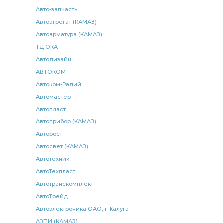
двигателя КАМАЗ
рычаг регулировочный задний
Авто-запчасть
реле КАМАЗ
реле КАМАЗ АВАР
ушка рессоры
Автоагрегат (КАМАЗ)
Автоарматура (КАМАЗ)
фара КАМАЗ
регулировочный передний
ТД ОКА
тяга КАМАЗ
КАМАЗ ЛМЗ
Клапан защитный
Автодизайн
КАМАЗ РОСТАР ан.
опора рычага
АВТОКОМ
опора рычага переключения
передач КАМАЗ
Автоком-Радий
Автомастер
коллектора КАМАЗ
нижняя КАМАЗ
Автопласт
прокладка картера
крышки КАМАЗ
Автоприбор (КАМАЗ)
пружина КАМАЗ
тонкой очистки
р/к прокладок
Авторост
заднего моста КАМАЗ
регулировочный рычаг
Автосвет (КАМАЗ)
регулятор давления
Автотехник
МАЗ ан.
АвтоТехпласт
регулятор тормозных сил КАМАЗ
Автотранскомплект
тормозных сил КАМАЗ
сил КАМАЗ
уровня пола
АвтоТрейд
КАМАЗ КАМЭК
реле стартера
рем. комплект
Автоэлектроника ОАО, г. Калуга
переднего крыла
части переднего
АЗПИ (КАМАЗ)