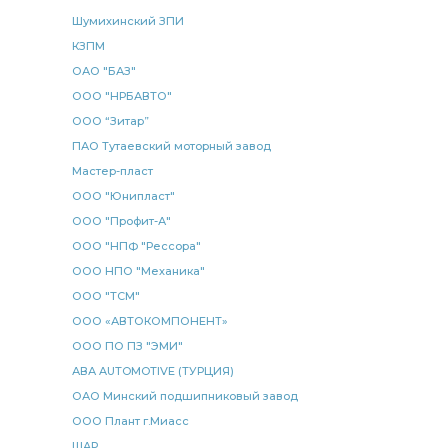
радиатор водяной 2-х рядный
водяной 2-х
Шумихинский ЗПИ
водяной 2-х рядный
2-х рядный
КЗПМ
водяной 3-х рядный КАМАЗ
КАМАЗ БОШ
ОАО "БАЗ"
поворота КАМАЗ
ООО "НРБАВТО"
патрубок приемный
ООО “Зитар”
разжимного кулака
подушка стабилизатора
ПАО Тутаевский моторный завод
рейсталинг КАМАЗ
МОК КАМАЗ
передний левый
Мастер-пласт
клапаном обрыва
КАМАЗ ЭЛЕМЕНТ
ООО "Юнипласт"
блок предохранителей
КАМАЗ БААЗ
ООО "Профит-А"
ООО "НПФ "Рессора"
каталог КАМАЗ
каталог деталей
ООО НПО "Механика"
каталог деталей КАМАЗ
выключатель КАМАЗ
ООО "ТСМ"
SORL 3527
датчик температуры
ООО «АВТОКОМПОНЕНТ»
домкрат гидравлический
трубка слива
ООО ПО ПЗ "ЭМИ"
АВА AUTOMOTIVE (ТУРЦИЯ)
трубка слива масла
сменный элемент
ОАО Минский подшипниковый завод
шарнир реактивной штанги КАМАЗ
MAN IVECO
ООО Плант г.Миасс
правый ан.
левый ан.
барабанного тормоза
ШАР