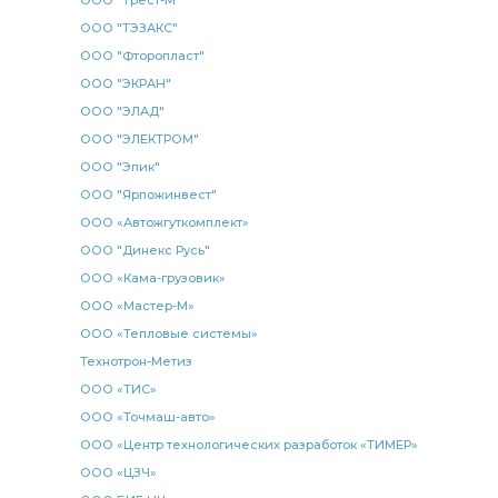
ООО "Трест-М"
ООО "ТЭЗАКС"
ООО "Фторопласт"
ООО "ЭКРАН"
ООО "ЭЛАД"
ООО "ЭЛЕКТРОМ"
ООО "Эпик"
ООО "Ярпожинвест"
ООО «Автожгуткомплект»
ООО "Динекс Русь"
ООО «Кама-грузовик»
ООО «Мастер-М»
ООО «Тепловые системы»
Технотрон-Метиз
ООО «ТИС»
ООО «Точмаш-авто»
ООО «Центр технологических разработок «ТИМЕР»
ООО «ЦЗЧ»