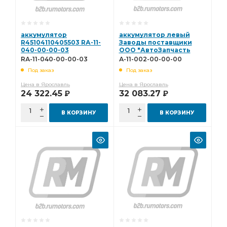
аккумулятор
аккумулятор левый
R45104110405503 RА-11-
Заводы поставщики
040-00-00-03
ООО "АвтоЗапчасть
КАМАЗ" А-11-002-00-00-
RА-11-040-00-00-03
А-11-002-00-00-00
00
Под заказ
Под заказ
Цена в Ярославль
Цена в Ярославль
24 322.45
32 083.27
Р
Р
В КОРЗИНУ
В КОРЗИНУ