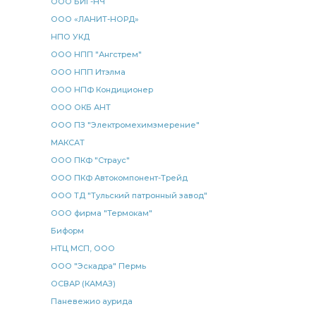
ООО БИГ-НЧ
ООО «ЛАНИТ-НОРД»
НПО УКД
ООО НПП "Ангстрем"
ООО НПП Итэлма
ООО НПФ Кондиционер
ООО ОКБ АНТ
ООО ПЗ "Электромехимзмерение"
МАКСАТ
ООО ПКФ "Страус"
ООО ПКФ Автокомпонент-Трейд
ООО ТД "Тульский патронный завод"
ООО фирма "Термокам"
Биформ
НТЦ МСП, ООО
ООО "Эскадра" Пермь
ОСВАР (КАМАЗ)
Паневежио аурида