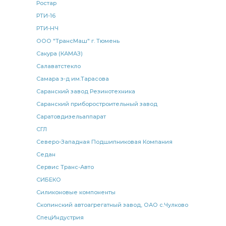
Ростар
РТИ-16
РТИ-НЧ
ООО "ТрансМаш" г. Тюмень
Сакура (КАМАЗ)
Салаватстекло
Самара з-д им.Тарасова
Саранский завод Резинотехника
Саранский приборостроительный завод
Саратовдизельаппарат
СГЛ
Северо-Западная Подшипниковая Компания
Седан
Сервис Транс-Авто
СИБЕКО
Силиконовые компоненты
Скопинский автоагрегатный завод, ОАО с.Чулково
СпецИндустрия