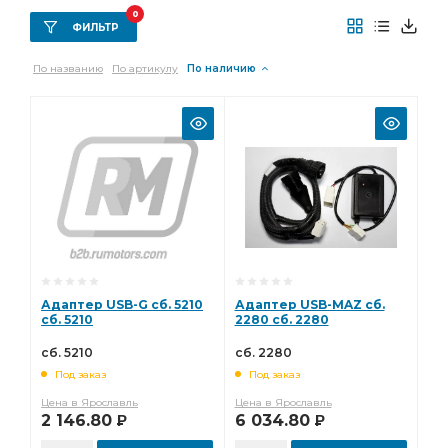
0
ФИЛЬТР
По названию
По артикулу
По наличию
Адаптер USB-G сб. 5210
Адаптер USB-MAZ сб.
сб. 5210
2280 сб. 2280
сб. 5210
сб. 2280
Под заказ
Под заказ
Цена в Ярославль
Цена в Ярославль
2 146.80
6 034.80
Р
Р