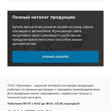
передний левый КАМАЗ
цилиндра КАМАЗ
КАМАЗ ОАО
рессоры задней КАМАЗ
Полный каталог продукции
задней КАМАЗ
грубой очистки
а/м КАМАЗ
Купить запчасти вы можете онлайн из дома, офиса
гайка М10х1,25
вентилятор кольцевой
или вашего автомобиля. Функционал сайта
интуитивно прост: для вашего удобства мы
КАМАЗ MANN-HUMMEL
вкладыши КАМАЗ
предусмотрели несколько способов заказа
автозапчастей.
воздухозаборник КАМАЗ
сошки КАМАЗ
головка соединительная
ОТКРЫТЬ КАТАЛОГ
головка соединительная КАМАЗ
соединительная КАМАЗ
колесо дисковое
24/24 КАМАЗ
20/20 КАМАЗ
3519 010
сиденье водителя
стекло ветровое
ООО «Румоторс» - крупный оптовый поставщик продукции,
работает по прямым договорам с заводами-производителями.
МАЗ РОСТАР
рессора задняя L=1464
Вся продукция имеет сертификаты, сервисные талоны и
технические паспорта.
задняя L=1464
КПП ZF КАМАЗ
Работаем ПН-ПТ c 8:00 до 18:00, СБ-ВС выходной
боковой габаритный
фонарь боковой