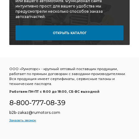
или вашего автомобиля. Функционал сайта
правый ан.
левый ан.
барабанного тормоза
интуитивно прост: для вашего удобства мы
предусмотрели несколько способов заказа
барабанного тормоза ан.
автозапчастей.
регулировочный задний левый
КПП КАМАЗ
Кран ручного тормоза
переключения делителя
ОТКРЫТЬ КАТАЛОГ
рычага переключения
рессоры КАМАЗ РОСТАР
кулака КАМАЗ
задней ступицы
КАМАЗ CUMMINS
прокладка медная
прокладка медная КАМАЗ
ООО «Румоторс» - крупный оптовый поставщик продукции,
медная КАМАЗ
гидроусилителя руля КАМАЗ
работает по прямым договорам с заводами-производителями.
Вся продукция имеет сертификаты, сервисные талоны и
руля КАМАЗ
башмака балансира
моста КАМАЗ
технические паспорта.
тормозных сил
водяной 2-х рядный КАМАЗ
Работаем ПН-ПТ c 8:00 до 18:00, СБ-ВС выходной
2-х рядный КАМАЗ
2-х рядный КАМАЗ ШААЗ
8-800-777-08-39
3-х рядный КАМАЗ ШААЗ
масляный КАМАЗ
b2b-zakaz@rumotors.com
КАМАЗ БОШ Германия
регулятор тормозных
Заказать звонок
регулятор тормозных сил
КАМАЗ WABCO
воздуха КАМАЗ
6520 6522
Е-3 КАМАЗ