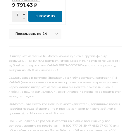
КАМАЗ ЕВРО
диск ведомый КАМАЗ
9 791.43
Р
ведомый КАМАЗ
задний левый КАМАЗ
В КОРЗИНУ
генератор КАМАЗ
КАМАЗ взамен
заднего моста
шланг тормозной
КАМАЗ 4308
БОШ Германия
Показывать по 24
Cummins 6ISBe285
подвески КАМАЗ
КАМАЗ 10-ГПЗ
кран тормозной
В интернет магазине RuMotors можно купить в группе фильтр
рессоры КАМАЗ ЧМЗ
КАМАЗ Автоприбор
воздушный ПИ КАМАЗ (запчасти смежников и импортные) по цене от 1
рессора передняя
Рычаг регулировочный задний
рублей за товар
кольцо КАМАЗ БРТ 740.1007260
оптом или в розницу
выбрав из 14650 наименований.
высокого давления
рулевой тяги
Сделать заказ в регионе Ярославль на любую запчасть категории ПИ
КАМАЗ (запчасти смежников и импортные) вы можете круглосуточно
сцепления КАМАЗ
КАМАЗ ПРАМО
рычага КАМАЗ
через каталог интернет магазина или вы можете приехать к нам в
любой из наших филиалов. Список филиалов по продаже автозапчастей
передний КАМАЗ
КАМАЗ БАГУ
РОСТАР ан.
находятся
здесь
.
балансира КАМАЗ
КАМАЗ 6520
RuMotors - это место, где можно заказать двигатели, топливные насосы,
коробки передачб сцепление и прочие запчасти для автомобилей с
задней рессоры КАМАЗ
указатель поворота
доставкой
по Москве и всей России.
подъема кабины
манжета КАМАЗ
Наши менеджеры с радостью ответят на любые возникшие у вас
вопросы, звоните по телефонам — 8-800-777-08-39, +7 4852 77-00-10 или
крыльчатка вентилятора
обращайтесь к нам через Skype, Telegram, Viber, социальную сеть VK.