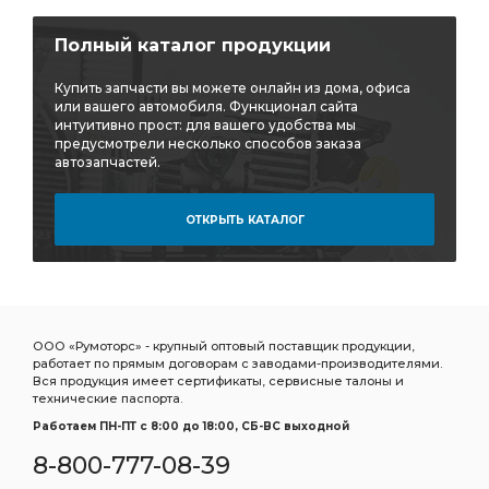
щиток подножки
лист рессоры задней ЧМЗ
Полный каталог продукции
рессоры задней ЧМЗ
задней ЧМЗ
элемент фильтрующий КАМАЗ
фильтрующий КАМАЗ
Купить запчасти вы можете онлайн из дома, офиса
или вашего автомобиля. Функционал сайта
Шланг прицепа
Шланг прицепа винтовой
интуитивно прост: для вашего удобства мы
предусмотрели несколько способов заказа
Шланг прицепа винтовой ЕВРО
прицепа винтовой
автозапчастей.
прицепа винтовой ЕВРО
винтовой ЕВРО
ОТКРЫТЬ КАТАЛОГ
7.5 метра
ан. 5410-5009052
ан. 5410-5009052 SORL
ан. 5410-5009052 SORL 3730
5410-5009052 SORL
5410-5009052 SORL 3730
Камера тормозная SORL тип
тормозная SORL тип
ООО «Румоторс» - крупный оптовый поставщик продукции,
SORL тип
гидроусилителя руля
работает по прямым договорам с заводами-производителями.
Вся продукция имеет сертификаты, сервисные талоны и
регулировочный задний правый
рессоры передней
технические паспорта.
Кран ручного
подушка КАМАЗ
слива масла
Работаем ПН-ПТ c 8:00 до 18:00, СБ-ВС выходной
8-800-777-08-39
масла КАМАЗ
ПГУ КАМАЗ
радиатор водяной 2-х