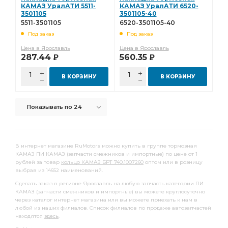
камера тормозная тип
КАМАЗ УралАТИ 5511-
тяга сошки рулевого
КАМАЗ УралАТИ 6520-
3501105
3501105-40
тяга сошки рулевого управления
5511-3501105
6520-3501105-40
Под заказ
Под заказ
сошки рулевого управления
Цена в Ярославль
Цена в Ярославль
сошки рулевого управления КАМАЗ
КАМАЗ ВРТ
287.44
560.35
Р
Р
тормоза ан.
задней рессоры
В КОРЗИНУ
В КОРЗИНУ
рядный КАМАЗ ШААЗ
КАМАЗ Автоарматура
КАМАЗ Элтра-Термо
лист рессоры задней
Показывать по 24
Камера тормозная
тяга реактивная
водяного насоса
правая КАМАЗ
3-х рядный
В интернет магазине RuMotors можно купить в группе тормозная
отбора мощности
КАМАЗ УралАТИ
КАМАЗ ПИ КАМАЗ (запчасти смежников и импортные) по цене от 1
рублей за товар
кольцо КАМАЗ БРТ 740.1007260
оптом или в розницу
кабины КАМАЗ
выбрав из 14652 наименований.
клапан электромагнитный КАМАЗ РОДИНА
Сделать заказ в регионе Ярославль на любую запчасть категории ПИ
КАМАЗ (запчасти смежников и импортные) вы можете круглосуточно
электромагнитный КАМАЗ РОДИНА
КАМАЗ РОДИНА
через каталог интернет магазина или вы можете приехать к нам в
любой из наших филиалов. Список филиалов по продаже автозапчастей
крестовина КАМАЗ
КАМАЗ ГЗКВ
SORL 3530
находятся
здесь
.
листов КАМАЗ
листов КАМАЗ ЧМЗ