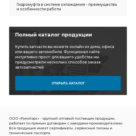
кронштейн задний
кронштейн КАМАЗ
Гидромуфта в системе охлаждения - преимущества
и особенности работы
передний левый КАМАЗ
цилиндра КАМАЗ
КАМАЗ ОАО
рессоры задней КАМАЗ
задней КАМАЗ
грубой очистки
а/м КАМАЗ
Полный каталог продукции
гайка М10х1,25
вентилятор кольцевой
Купить запчасти вы можете онлайн из дома, офиса
КАМАЗ MANN-HUMMEL
вкладыши КАМАЗ
или вашего автомобиля. Функционал сайта
интуитивно прост: для вашего удобства мы
воздухозаборник КАМАЗ
сошки КАМАЗ
предусмотрели несколько способов заказа
автозапчастей.
головка соединительная
головка соединительная КАМАЗ
ОТКРЫТЬ КАТАЛОГ
соединительная КАМАЗ
колесо дисковое
24/24 КАМАЗ
20/20 КАМАЗ
3519 010
сиденье водителя
стекло ветровое
МАЗ РОСТАР
рессора задняя L=1464
ООО «Румоторс» - крупный оптовый поставщик продукции,
работает по прямым договорам с заводами-производителями.
задняя L=1464
КПП ZF КАМАЗ
Вся продукция имеет сертификаты, сервисные талоны и
технические паспорта.
боковой габаритный
фонарь боковой