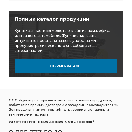
Энергоаккумулятор тип
гровер КАМАЗ
щиток подножки
лист рессоры задней ЧМЗ
Полный каталог продукции
рессоры задней ЧМЗ
задней ЧМЗ
элемент фильтрующий КАМАЗ
фильтрующий КАМАЗ
Купить запчасти вы можете онлайн из дома, офиса
или вашего автомобиля. Функционал сайта
Шланг прицепа
Шланг прицепа винтовой
интуитивно прост: для вашего удобства мы
предусмотрели несколько способов заказа
Шланг прицепа винтовой ЕВРО
прицепа винтовой
автозапчастей.
прицепа винтовой ЕВРО
винтовой ЕВРО
ОТКРЫТЬ КАТАЛОГ
7.5 метра
ан. 5410-5009052
ан. 5410-5009052 SORL
ан. 5410-5009052 SORL 3730
5410-5009052 SORL
5410-5009052 SORL 3730
Камера тормозная SORL тип
тормозная SORL тип
ООО «Румоторс» - крупный оптовый поставщик продукции,
SORL тип
гидроусилителя руля
работает по прямым договорам с заводами-производителями.
Вся продукция имеет сертификаты, сервисные талоны и
регулировочный задний правый
рессоры передней
технические паспорта.
Кран ручного
подушка КАМАЗ
слива масла
Работаем ПН-ПТ c 8:00 до 18:00, СБ-ВС выходной
масла КАМАЗ
ПГУ КАМАЗ
радиатор водяной 2-х