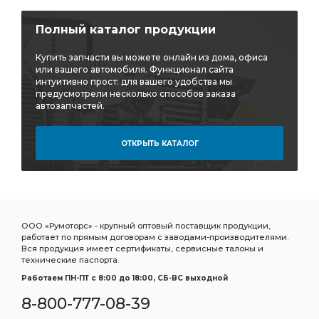
щиток подножки
лист рессоры задней ЧМЗ
Полный каталог продукции
рессоры задней ЧМЗ
задней ЧМЗ
элемент фильтрующий КАМАЗ
фильтрующий КАМАЗ
Купить запчасти вы можете онлайн из дома, офиса
или вашего автомобиля. Функционал сайта
Шланг прицепа
Шланг прицепа винтовой
интуитивно прост: для вашего удобства мы
предусмотрели несколько способов заказа
Шланг прицепа винтовой ЕВРО
прицепа винтовой
автозапчастей.
прицепа винтовой ЕВРО
винтовой ЕВРО
ОТКРЫТЬ КАТАЛОГ
7.5 метра
ан. 5410-5009052
ан. 5410-5009052 SORL
ан. 5410-5009052 SORL 3730
5410-5009052 SORL
5410-5009052 SORL 3730
Камера тормозная SORL тип
тормозная SORL тип
ООО «Румоторс» - крупный оптовый поставщик продукции,
SORL тип
гидроусилителя руля
работает по прямым договорам с заводами-производителями.
Вся продукция имеет сертификаты, сервисные талоны и
регулировочный задний правый
рессоры передней
технические паспорта.
Кран ручного
подушка КАМАЗ
слива масла
Работаем ПН-ПТ c 8:00 до 18:00, СБ-ВС выходной
8-800-777-08-39
масла КАМАЗ
ПГУ КАМАЗ
радиатор водяной 2-х