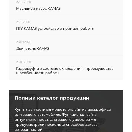
22.12.2020
Трубка ПВХ
Фитинг угловой 9502
угловой 9502
Масляной насос КАМАЗ
под ключ
охлаждающей жидкости
Вал первичный
Вал вторичный
25.11.2020
ПГУ КАМАЗ устройство и принцип работы
первичного вала
задней рессоры
Насос ГУР
Прокладка турбокомпрессора
Ремонтный комплект
28.09.2020
Двигатель КАМАЗ
DODGE CHRYSLER
Прокладка форсунки
тормозных сил
ГРМ HYUNDAI/KIA
23.09.2020
Регулятор тормозных
Регулятор тормозных сил
Гидромуфта в системе охлаждения - преимущества
и особенности работы
уровня пола
Опора двигателя
Осушитель воздуха
PEUGEOT 406
Подшипник шариковый
Подшипник маховика
Полный каталог продукции
Натяжитель ремня в сборе
ремня в сборе
Купить запчасти вы можете онлайн из дома, офиса
моторное синтетическое
Колодки торм.
или вашего автомобиля. Функционал сайта
интуитивно прост: для вашего удобства мы
Колодки торм.пер.
Кран уровня
предусмотрели несколько способов заказа
автозапчастей.
Кран уровня пола
Аморт пер.
аморт. TOYOTA