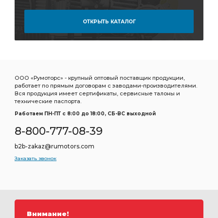
Гайка болта
переднего стабилизатора Infiniti
ОТКРЫТЬ КАТАЛОГ
Датчик температуры
Тормозная жидкость
Ролик натяжной
Ролик обводной
Ручка двери
Сальник привода
Сальник хвостовика
Шланг тормозной
Фильтр грубой очистки топлива
ООО «Румоторс» - крупный оптовый поставщик продукции,
работает по прямым договорам с заводами-производителями.
Подшипник опоры
Фильтрующий элемент
Вся продукция имеет сертификаты, сервисные талоны и
технические паспорта.
шатунные к-т 6 цил
Радиатор охлаждения двигателя
Работаем ПН-ПТ c 8:00 до 18:00, СБ-ВС выходной
охлаждения двигателя
Элемент воздушного
8-800-777-08-39
Элемент воздушного фильтра
Пружина передняя
b2b-zakaz@rumotors.com
Пружина тормозных
Пружина тормозных колодок
Заказать звонок
левый Меритор
Амортизатор кабины передний
Ремкомплект тормозного вала
Подкрылок передний
Фиат 244
Фиат 250
Соединитель прямой под
Соединитель прямой под ключ
прямой под
Внимание!