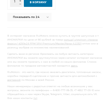
В КОРЗИНУ
осушителя воздуха
Втулка направляющая
Ремень приводной
клапана RENAULT
Показывать по 24
Бампер передний
Вкладыши коренные к-т
коренные к-т
Датчик износа
В интернет магазине RuMotors можно купить в группе шатунные к-т
Жидкость тормозная
ИНОМАРКИ по цене от 80 рублей за товар
кольцо! уплотнит. стакана
Сайлентблок переднего рычага
Шестерня КПП
форсун.! d29.9x2.6 FPM \RVI Premium/Maxter/Kerax 6.22321
оптом или в
розницу выбрав из множества наименований.
Фильтр салон.
Фильтр салонный
Фильтр тонкой
Сделать заказ в регионе Ярославль на любую запчасть категории
ИНОМАРКИ вы можете круглосуточно через каталог интернет магазина
Фильтр тонкой очистки
к-т 6 цил
или вы можете приехать к нам в любой из наших филиалов. Список
филиалов по продаже автозапчастей находятся
здесь
.
Сухарь вилки КПП
Фильтр топливный сепаратора
RuMotors - это место, где можно заказать двигатели, топливные насосы,
топливный сепаратора
Прокладка КПП
коробки передачб сцепление и прочие запчасти для автомобилей с
доставкой
по Москве и всей России.
Комплект синхронизатора
Ремкомплект тормозного
Наши менеджеры с радостью ответят на любые возникшие у вас
Накладки тормозные STD
тормозные STD
вопросы, звоните по телефонам — 8-800-777-08-39, +7 4852 77-00-10 или
обращайтесь к нам через Skype, Telegram, Viber, социальную сеть VK.
Ремень клиновой
суппорта тормозного
Все наши контакты
тут
.
Рычаг передний
Диск тормозной задний