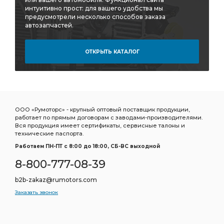
под ключ
охлаждающей жидкости
интуитивно прост: для вашего удобства мы
предусмотрели несколько способов заказа
Вал первичный
Вал вторичный
автозапчастей.
первичного вала
задней рессоры
Насос ГУР
Прокладка турбокомпрессора
ОТКРЫТЬ КАТАЛОГ
Ремонтный комплект
DODGE CHRYSLER
Прокладка форсунки
тормозных сил
ГРМ HYUNDAI/KIA
Регулятор тормозных
Регулятор тормозных сил
ООО «Румоторс» - крупный оптовый поставщик продукции,
уровня пола
Опора двигателя
работает по прямым договорам с заводами-производителями.
Вся продукция имеет сертификаты, сервисные талоны и
Осушитель воздуха
PEUGEOT 406
технические паспорта.
Подшипник шариковый
Подшипник маховика
Работаем ПН-ПТ c 8:00 до 18:00, СБ-ВС выходной
Натяжитель ремня в сборе
ремня в сборе
8-800-777-08-39
моторное синтетическое
Колодки торм.
b2b-zakaz@rumotors.com
Колодки торм.пер.
Кран уровня
Заказать звонок
Кран уровня пола
Аморт пер.
аморт. TOYOTA
Гайка болта
переднего стабилизатора Infiniti