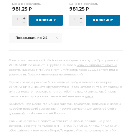
Фильтр топливный грубой очистки
топливный грубой
Цена в Ярославль
Цена в Ярославль
981.25
981.25
Р
Р
топливный грубой очистки
Сайлентблок кабины
салона угольный
Фильтр салона угольный
В КОРЗИНУ
В КОРЗИНУ
Болт колесный
Прокладка выпускного
Показывать по 24
Прокладка выпускного коллектора
Насос водяной
заднего стабилизатора
задней ступицы
стальным стаканом
переднего стабилизатора
В интернет магазине RuMotors можно купить в группе Трос ручного
ИНОМАРКИ по цене от 80 рублей за товар
кольцо! уплотнит. стакана
Амортизатор задний
стабилизатора Infiniti
форсун.! d29.9x2.6 FPM \RVI Premium/Maxter/Kerax 6.22321
оптом или в
розницу выбрав из множества наименований.
Вкладыши шатунные к-т
Датчик скорости
Сделать заказ в регионе Ярославль на любую запчасть категории
Диск тормозной передний
Трос ручного тормоза
ИНОМАРКИ вы можете круглосуточно через каталог интернет магазина
или вы можете приехать к нам в любой из наших филиалов. Список
Сайлентблок переднего
Фара противотуманная
филиалов по продаже автозапчастей находятся
здесь
.
RVI Premium
Шаровая опора
RuMotors - это место, где можно заказать двигатели, топливные насосы,
коробки передачб сцепление и прочие запчасти для автомобилей с
Элемент фильтрующий
Пневмоподушка без стакана
доставкой
по Москве и всей России.
вилки КПП
Топливный фильтр
а/м Toyota
Наши менеджеры с радостью ответят на любые возникшие у вас
вопросы, звоните по телефонам — 8-800-777-08-39, +7 4852 77-00-10 или
осушителя воздуха
Втулка направляющая
обращайтесь к нам через Skype, Telegram, Viber, социальную сеть VK.