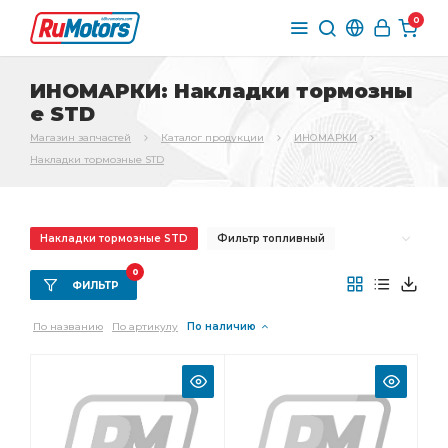
0
ИНОМАРКИ: Накладки тормозны
е STD
Магазин запчастей
Каталог продукции
ИНОМАРКИ
Накладки тормозные STD
Накладки тормозные STD
Фильтр топливный
Фильтр воздушный
Фильтр масляный
0
ФИЛЬТР
Фильтр салона
Колодки тормозные
По названию
По артикулу
По наличию
Масло моторное
Щетка стеклоочистителя
Фильтр гидравлический
Ремень поликлиновой
Наконечник рулевой
Диск тормозной
Фильтр масл.
Втулка стабилизатора