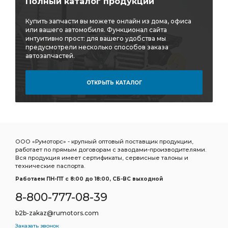
Полный каталог продукции
Стойка переднего стабилизатора
Купить запчасти вы можете онлайн из дома, офиса
Стремянка рессоры
Ролик натяж.
или вашего автомобиля. Функционал сайта
интуитивно прост: для вашего удобства мы
Щетка стеклоочистителя бескаркасная
предусмотрели несколько способов заказа
автозапчастей.
стеклоочистителя бескаркасная
Фонарь габаритный
Фильтр грубой
Фильтр грубой очистки
ОТКРЫТЬ КАТАЛОГ
Фильтр очистки
Фитинг угловой
Подшипник игольчатый КПП
игольчатый КПП
Сайлентблок заднего
Сайлентблок задней
кабины передний
Фильтр воздушный внутренний
ООО «Румоторс» - крупный оптовый поставщик продукции,
работает по прямым договорам с заводами-производителями.
воздушный внутренний
Сайлентблок рычага
Вся продукция имеет сертификаты, сервисные талоны и
технические паспорта.
Рычаг передний нижний
Работаем ПН-ПТ c 8:00 до 18:00, СБ-ВС выходной
Соединитель прямой для трубок
прямой для трубок
8-800-777-08-39
Cummins ISF3.8
а/м Toyota Camry
Toyota Camry
b2b-zakaz@rumotors.com
Фильтр масляный центрифуги
MITSUBIHI L-200
Заказать звонок