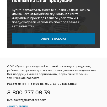
Полный каталог продукции
Стойка переднего стабилизатора
Купить запчасти вы можете онлайн из дома, офиса
Стремянка рессоры
Ролик натяж.
или вашего автомобиля. Функционал сайта
интуитивно прост: для вашего удобства мы
Щетка стеклоочистителя бескаркасная
предусмотрели несколько способов заказа
автозапчастей.
стеклоочистителя бескаркасная
Фонарь габаритный
Фильтр грубой
Фильтр грубой очистки
ОТКРЫТЬ КАТАЛОГ
Фильтр очистки
Фитинг угловой
Подшипник игольчатый КПП
игольчатый КПП
Сайлентблок заднего
Сайлентблок задней
кабины передний
Фильтр воздушный внутренний
ООО «Румоторс» - крупный оптовый поставщик продукции,
работает по прямым договорам с заводами-производителями.
воздушный внутренний
Сайлентблок рычага
Вся продукция имеет сертификаты, сервисные талоны и
технические паспорта.
Рычаг передний нижний
Работаем ПН-ПТ c 8:00 до 18:00, СБ-ВС выходной
Соединитель прямой для трубок
прямой для трубок
8-800-777-08-39
Cummins ISF3.8
а/м Toyota Camry
Toyota Camry
b2b-zakaz@rumotors.com
Фильтр масляный центрифуги
MITSUBIHI L-200
Заказать звонок