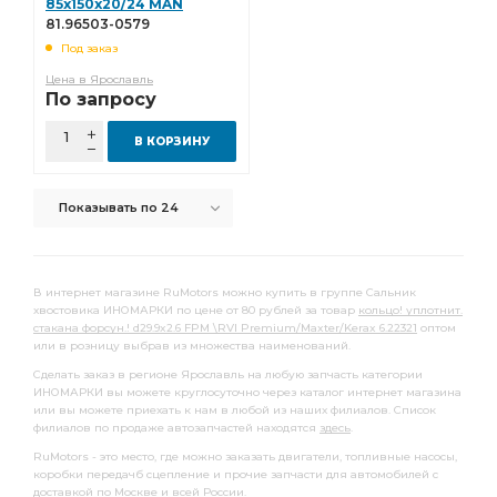
85x150x20/24 MAN
81.96503-0579
Патрубок радиатора
Опора шаровая
81.96503-0579
Под заказ
Подшипник подвесной
Подшипник ступицы
Цена в Ярославль
передний левый
Ремкомплект суппорта
По запросу
Сальник коленвала
Фильтр топливный сепаратор
В КОРЗИНУ
топливный сепаратор
Меритор о.н.
Втулка стабилизатора переднего
Показывать по 24
выпускного коллектора
ручного тормоза
заднего хода
переключения передач
В интернет магазине RuMotors можно купить в группе Сальник
тормозных колодок
ПГУ сцепления
хвостовика ИНОМАРКИ по цене от 80 рублей за товар
кольцо! уплотнит.
стакана форсун.! d29.9x2.6 FPM \RVI Premium/Maxter/Kerax 6.22321
оптом
Радиатор охлаждения
Подшипник выжимной
или в розницу выбрав из множества наименований.
Муфта синхронизатора
передний правый
Сделать заказ в регионе Ярославль на любую запчасть категории
ИНОМАРКИ вы можете круглосуточно через каталог интернет магазина
тормозной задний
шатунные к-т
Гайка ступицы
или вы можете приехать к нам в любой из наших филиалов. Список
филиалов по продаже автозапчастей находятся
здесь
.
Толкатель клапана
Стойка стабилизатора
RuMotors - это место, где можно заказать двигатели, топливные насосы,
Рычаг тормозной
Фильтр топливный грубой
коробки передачб сцепление и прочие запчасти для автомобилей с
доставкой
по Москве и всей России.