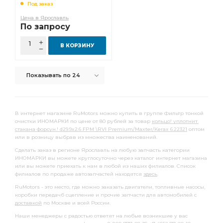
Под заказ
Фильтр топливный грубой очистки
топливный грубой
Цена в Ярославль
По запросу
топливный грубой очистки
Сайлентблок кабины
салона угольный
Фильтр салона угольный
В КОРЗИНУ
Болт колесный
Прокладка выпускного
Показывать по 24
Прокладка выпускного коллектора
Насос водяной
заднего стабилизатора
задней ступицы
стальным стаканом
переднего стабилизатора
В интернет магазине RuMotors можно купить в группе Фильтр тонкой
очистки ИНОМАРКИ по цене от 80 рублей за товар
кольцо! уплотнит.
Амортизатор задний
стабилизатора Infiniti
стакана форсун.! d29.9x2.6 FPM \RVI Premium/Maxter/Kerax 6.22321
оптом
или в розницу выбрав из множества наименований.
Вкладыши шатунные к-т
Датчик скорости
Сделать заказ в регионе Ярославль на любую запчасть категории
Диск тормозной передний
Трос ручного
ИНОМАРКИ вы можете круглосуточно через каталог интернет магазина
или вы можете приехать к нам в любой из наших филиалов. Список
Трос ручного тормоза
Сайлентблок переднего
филиалов по продаже автозапчастей находятся
здесь
.
Фара противотуманная
RVI Premium
RuMotors - это место, где можно заказать двигатели, топливные насосы,
коробки передачб сцепление и прочие запчасти для автомобилей с
Шаровая опора
Элемент фильтрующий
доставкой
по Москве и всей России.
Пневмоподушка без стакана
вилки КПП
Наши менеджеры с радостью ответят на любые возникшие у вас