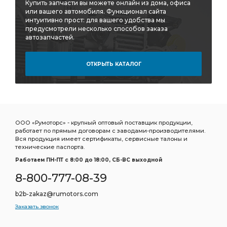
Фильтр масляный центрифуги
MITSUBIHI L-200
Купить запчасти вы можете онлайн из дома, офиса
или вашего автомобиля. Функционал сайта
Трубка ПВХ
Фитинг угловой 9502
угловой 9502
интуитивно прост: для вашего удобства мы
предусмотрели несколько способов заказа
под ключ
охлаждающей жидкости
автозапчастей.
Вал первичный
Вал вторичный
первичного вала
задней рессоры
ОТКРЫТЬ КАТАЛОГ
Насос ГУР
Прокладка турбокомпрессора
Ремонтный комплект
DODGE CHRYSLER
Прокладка форсунки
тормозных сил
ГРМ HYUNDAI/KIA
ООО «Румоторс» - крупный оптовый поставщик продукции,
Регулятор тормозных
Регулятор тормозных сил
работает по прямым договорам с заводами-производителями.
Вся продукция имеет сертификаты, сервисные талоны и
уровня пола
Опора двигателя
технические паспорта.
Осушитель воздуха
PEUGEOT 406
Работаем ПН-ПТ c 8:00 до 18:00, СБ-ВС выходной
Подшипник шариковый
Подшипник маховика
8-800-777-08-39
Натяжитель ремня в сборе
ремня в сборе
b2b-zakaz@rumotors.com
моторное синтетическое
Колодки торм.
Заказать звонок
Колодки торм.пер.
Кран уровня