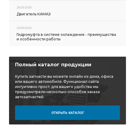
прямой под ключ
прямой под ключ для трубок
28.09.2020
под ключ для трубок
ключ для трубок
Двигатель КАМАЗ
амортизатора заднего
23.09.2020
Фара противотуманная левая
Гидромуфта в системе охлаждения - преимущества
и особенности работы
противотуманная левая
Фитинг прямой металл
прямой металл
Сцепление комплект
Рычаг подвески
Втулка направляющая суппорта
Полный каталог продукции
Втулка направляющая суппорта тормозного
Купить запчасти вы можете онлайн из дома, офиса
направляющая суппорта
или вашего автомобиля. Функционал сайта
интуитивно прост: для вашего удобства мы
направляющая суппорта тормозного
предусмотрели несколько способов заказа
автозапчастей.
ОТКРЫТЬ КАТАЛОГ