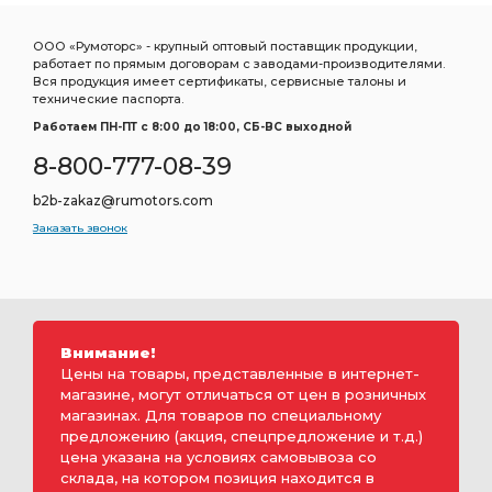
ООО «Румоторс» - крупный оптовый поставщик продукции,
работает по прямым договорам с заводами-производителями.
Вся продукция имеет сертификаты, сервисные талоны и
технические паспорта.
Работаем ПН-ПТ c 8:00 до 18:00, СБ-ВС выходной
8-800-777-08-39
b2b-zakaz@rumotors.com
Заказать звонок
Внимание!
Цены на товары, представленные в интернет-
магазине, могут отличаться от цен в розничных
магазинах. Для товаров по специальному
предложению (акция, спецпредложение и т.д.)
цена указана на условиях самовывоза со
склада, на котором позиция находится в