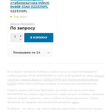
Прокладка ГБЦ
стабилизатора Infiniti
Сухарь вилки
KIA SPORTAGE
54668-3JA0 0223J10FL
Патрубок радиатора
Опора шаровая
0223J10FL
Под заказ
Подшипник подвесной
Подшипник ступицы
Цена в Ярославль
передний левый
Ремкомплект суппорта
По запросу
Сальник коленвала
Фильтр топливный сепаратор
В КОРЗИНУ
топливный сепаратор
Меритор о.н.
Втулка стабилизатора переднего
Показывать по 24
выпускного коллектора
ручного тормоза
заднего хода
переключения передач
В интернет магазине RuMotors можно купить в группе переднего
тормозных колодок
ПГУ сцепления
стабилизатора Infiniti ИНОМАРКИ по цене от 80 рублей за товар
кольцо!
уплотнит. стакана форсун.! d29.9x2.6 FPM \RVI Premium/Maxter/Kerax
Радиатор охлаждения
Подшипник выжимной
6.22321
оптом или в розницу выбрав из множества наименований.
Муфта синхронизатора
передний правый
Сделать заказ в регионе Ярославль на любую запчасть категории
ИНОМАРКИ вы можете круглосуточно через каталог интернет магазина
тормозной задний
шатунные к-т
Гайка ступицы
или вы можете приехать к нам в любой из наших филиалов. Список
филиалов по продаже автозапчастей находятся
здесь
.
Толкатель клапана
Стойка стабилизатора
RuMotors - это место, где можно заказать двигатели, топливные насосы,
Рычаг тормозной
Фильтр топливный грубой