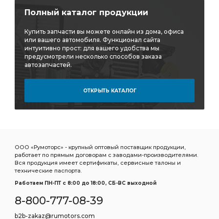
Толкатель клапана RENAULT
Стойка переднего
Полный каталог продукции
Стойка переднего стабилизатора
Купить запчасти вы можете онлайн из дома, офиса
Стремянка рессоры
Ролик натяж.
или вашего автомобиля. Функционал сайта
интуитивно прост: для вашего удобства мы
Щетка стеклоочистителя бескаркасная
предусмотрели несколько способов заказа
автозапчастей.
стеклоочистителя бескаркасная
Фонарь габаритный
Фильтр грубой
Фильтр грубой очистки
ОТКРЫТЬ КАТАЛОГ
Фильтр очистки
Фитинг угловой
Подшипник игольчатый КПП
игольчатый КПП
Сайлентблок заднего
Сайлентблок задней
кабины передний
Фильтр воздушный внутренний
ООО «Румоторс» - крупный оптовый поставщик продукции,
работает по прямым договорам с заводами-производителями.
воздушный внутренний
Сайлентблок рычага
Вся продукция имеет сертификаты, сервисные талоны и
технические паспорта.
Рычаг передний нижний
Работаем ПН-ПТ c 8:00 до 18:00, СБ-ВС выходной
Соединитель прямой для трубок
прямой для трубок
8-800-777-08-39
Cummins ISF3.8
а/м Toyota Camry
Toyota Camry
b2b-zakaz@rumotors.com