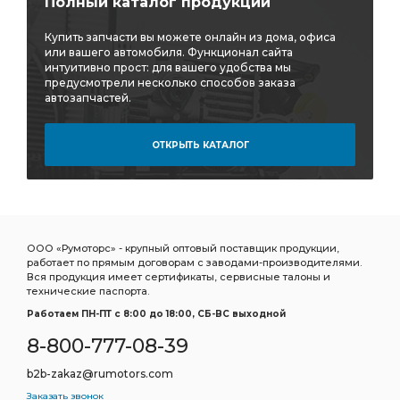
Полный каталог продукции
Стойка переднего стабилизатора
Купить запчасти вы можете онлайн из дома, офиса
Стремянка рессоры
Ролик натяж.
или вашего автомобиля. Функционал сайта
интуитивно прост: для вашего удобства мы
Щетка стеклоочистителя бескаркасная
предусмотрели несколько способов заказа
автозапчастей.
стеклоочистителя бескаркасная
Фонарь габаритный
Фильтр грубой
Фильтр грубой очистки
ОТКРЫТЬ КАТАЛОГ
Фильтр очистки
Фитинг угловой
Подшипник игольчатый КПП
игольчатый КПП
Сайлентблок заднего
Сайлентблок задней
кабины передний
Фильтр воздушный внутренний
ООО «Румоторс» - крупный оптовый поставщик продукции,
работает по прямым договорам с заводами-производителями.
воздушный внутренний
Сайлентблок рычага
Вся продукция имеет сертификаты, сервисные талоны и
технические паспорта.
Рычаг передний нижний
Работаем ПН-ПТ c 8:00 до 18:00, СБ-ВС выходной
Соединитель прямой для трубок
прямой для трубок
8-800-777-08-39
Cummins ISF3.8
а/м Toyota Camry
b2b-zakaz@rumotors.com
Фильтр масляный центрифуги
MITSUBIHI L-200
Заказать звонок