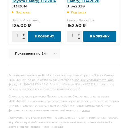
Toyota Camry) J1312014
Camry) J1342028
Патрубок радиатора
Опора шаровая
J1312014
J1342028
Под заказ
Под заказ
Подшипник подвесной
Подшипник ступицы
Цена в Ярославль
Цена в Ярославль
передний левый
Ремкомплект суппорта
125.00
152.50
Р
Р
Сальник коленвала
Фильтр топливный сепаратор
В КОРЗИНУ
В КОРЗИНУ
топливный сепаратор
Меритор о.н.
Втулка стабилизатора переднего
Показывать по 24
выпускного коллектора
ручного тормоза
заднего хода
переключения передач
В интернет магазине RuMotors можно купить в группе Toyota Camry
тормозных колодок
ПГУ сцепления
ИНОМАРКИ по цене от 80 рублей за товар
кольцо! уплотнит. стакана
форсун.! d29.9x2.6 FPM \RVI Premium/Maxter/Kerax 6.22321
оптом или в
Радиатор охлаждения
Подшипник выжимной
розницу выбрав из множества наименований.
Муфта синхронизатора
передний правый
Сделать заказ в регионе Ярославль на любую запчасть категории
ИНОМАРКИ вы можете круглосуточно через каталог интернет магазина
тормозной задний
шатунные к-т
Гайка ступицы
или вы можете приехать к нам в любой из наших филиалов. Список
филиалов по продаже автозапчастей находятся
здесь
.
Толкатель клапана
Стойка стабилизатора
RuMotors - это место, где можно заказать двигатели, топливные насосы,
Рычаг тормозной
Фильтр топливный грубой
коробки передачб сцепление и прочие запчасти для автомобилей с
доставкой
по Москве и всей России.