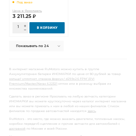
Под заказ
Фильтр топливный грубой очистки
топливный грубой
Цена в Ярославль
3 211.25
Р
топливный грубой очистки
Сайлентблок кабины
салона угольный
Фильтр салона угольный
В КОРЗИНУ
Болт колесный
Прокладка выпускного
Показывать по 24
Прокладка выпускного коллектора
Насос водяной
заднего стабилизатора
задней ступицы
стальным стаканом
переднего стабилизатора
В интернет магазине RuMotors можно купить в группе
Аккумуляторная батарея ИНОМАРКИ по цене от 80 рублей за товар
Амортизатор задний
стабилизатора Infiniti
кольцо! уплотнит. стакана форсун.! d29.9x2.6 FPM \RVI
Premium/Maxter/Kerax 6.22321
Вкладыши шатунные к-т
оптом или в розницу выбрав из
Датчик скорости
множества наименований.
Диск тормозной передний
Трос ручного
Сделать заказ в регионе Ярославль на любую запчасть категории
ИНОМАРКИ вы можете круглосуточно через каталог интернет магазина
Трос ручного тормоза
Сайлентблок переднего
или вы можете приехать к нам в любой из наших филиалов. Список
филиалов по продаже автозапчастей находятся
здесь
.
Фара противотуманная
RVI Premium
RuMotors - это место, где можно заказать двигатели, топливные насосы,
Шаровая опора
Элемент фильтрующий
коробки передачб сцепление и прочие запчасти для автомобилей с
доставкой
по Москве и всей России.
Пневмоподушка без стакана
вилки КПП