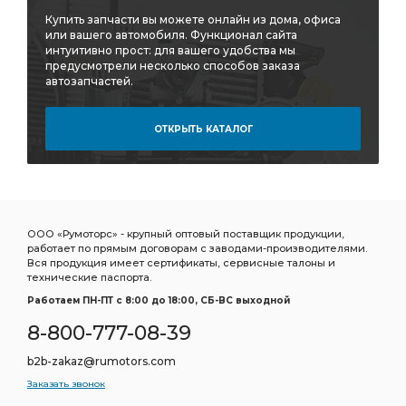
Трубка ПВХ
Фитинг угловой 9502
угловой 9502
Купить запчасти вы можете онлайн из дома, офиса
под ключ
охлаждающей жидкости
или вашего автомобиля. Функционал сайта
интуитивно прост: для вашего удобства мы
Вал первичный
Вал вторичный
предусмотрели несколько способов заказа
автозапчастей.
первичного вала
задней рессоры
Насос ГУР
Прокладка турбокомпрессора
Ремонтный комплект
ОТКРЫТЬ КАТАЛОГ
DODGE CHRYSLER
Прокладка форсунки
тормозных сил
ГРМ HYUNDAI/KIA
Регулятор тормозных
Регулятор тормозных сил
уровня пола
Опора двигателя
ООО «Румоторс» - крупный оптовый поставщик продукции,
работает по прямым договорам с заводами-производителями.
Осушитель воздуха
PEUGEOT 406
Вся продукция имеет сертификаты, сервисные талоны и
технические паспорта.
Подшипник шариковый
Подшипник маховика
Работаем ПН-ПТ c 8:00 до 18:00, СБ-ВС выходной
Натяжитель ремня в сборе
ремня в сборе
8-800-777-08-39
моторное синтетическое
Колодки торм.
b2b-zakaz@rumotors.com
Колодки торм.пер.
Кран уровня
Заказать звонок
Кран уровня пола
Аморт пер.
аморт. TOYOTA