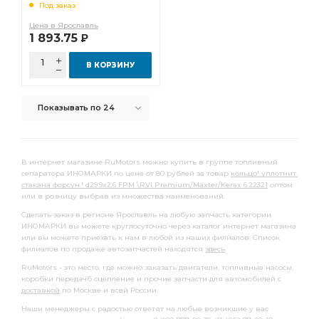
Под заказ
Фильтр топливный грубой очистки
топливный грубой
Цена в Ярославль
1 893.75
Р
топливный грубой очистки
Сайлентблок кабины
салона угольный
Фильтр салона угольный
В КОРЗИНУ
Болт колесный
Прокладка выпускного
Показывать по 24
Прокладка выпускного коллектора
Насос водяной
заднего стабилизатора
задней ступицы
стальным стаканом
переднего стабилизатора
В интернет магазине RuMotors можно купить в группе топливный
сепаратора ИНОМАРКИ по цене от 80 рублей за товар
кольцо! уплотнит.
Амортизатор задний
стабилизатора Infiniti
стакана форсун.! d29.9x2.6 FPM \RVI Premium/Maxter/Kerax 6.22321
оптом
или в розницу выбрав из множества наименований.
Вкладыши шатунные к-т
Датчик скорости
Сделать заказ в регионе Ярославль на любую запчасть категории
Диск тормозной передний
Трос ручного
ИНОМАРКИ вы можете круглосуточно через каталог интернет магазина
или вы можете приехать к нам в любой из наших филиалов. Список
Трос ручного тормоза
Сайлентблок переднего
филиалов по продаже автозапчастей находятся
здесь
.
Фара противотуманная
RVI Premium
RuMotors - это место, где можно заказать двигатели, топливные насосы,
коробки передачб сцепление и прочие запчасти для автомобилей с
Шаровая опора
Элемент фильтрующий
доставкой
по Москве и всей России.
Пневмоподушка без стакана
вилки КПП
Наши менеджеры с радостью ответят на любые возникшие у вас