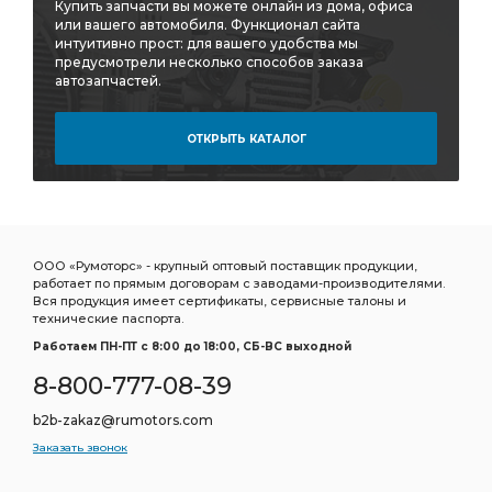
Трубка ПВХ
Фитинг угловой 9502
угловой 9502
Купить запчасти вы можете онлайн из дома, офиса
или вашего автомобиля. Функционал сайта
под ключ
охлаждающей жидкости
интуитивно прост: для вашего удобства мы
предусмотрели несколько способов заказа
Вал первичный
Вал вторичный
автозапчастей.
первичного вала
задней рессоры
Насос ГУР
Прокладка турбокомпрессора
ОТКРЫТЬ КАТАЛОГ
Ремонтный комплект
DODGE CHRYSLER
Прокладка форсунки
тормозных сил
ГРМ HYUNDAI/KIA
Регулятор тормозных
Регулятор тормозных сил
ООО «Румоторс» - крупный оптовый поставщик продукции,
уровня пола
Опора двигателя
работает по прямым договорам с заводами-производителями.
Вся продукция имеет сертификаты, сервисные талоны и
Осушитель воздуха
PEUGEOT 406
технические паспорта.
Подшипник шариковый
Подшипник маховика
Работаем ПН-ПТ c 8:00 до 18:00, СБ-ВС выходной
Натяжитель ремня в сборе
ремня в сборе
8-800-777-08-39
моторное синтетическое
Колодки торм.
b2b-zakaz@rumotors.com
Колодки торм.пер.
Кран уровня
Заказать звонок
Кран уровня пола
Аморт пер.
аморт. TOYOTA