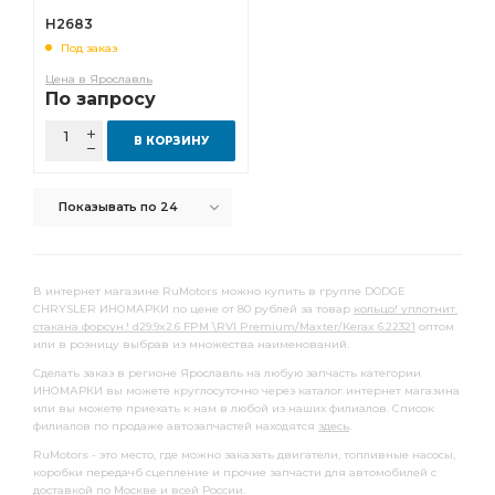
Патрубок радиатора
Опора шаровая
H2683
Под заказ
Подшипник подвесной
Подшипник ступицы
Цена в Ярославль
передний левый
Ремкомплект суппорта
По запросу
Сальник коленвала
Фильтр топливный сепаратор
В КОРЗИНУ
топливный сепаратор
Меритор о.н.
Втулка стабилизатора переднего
Показывать по 24
выпускного коллектора
ручного тормоза
заднего хода
переключения передач
В интернет магазине RuMotors можно купить в группе DODGE
тормозных колодок
ПГУ сцепления
CHRYSLER ИНОМАРКИ по цене от 80 рублей за товар
кольцо! уплотнит.
стакана форсун.! d29.9x2.6 FPM \RVI Premium/Maxter/Kerax 6.22321
оптом
Радиатор охлаждения
Подшипник выжимной
или в розницу выбрав из множества наименований.
Муфта синхронизатора
передний правый
Сделать заказ в регионе Ярославль на любую запчасть категории
ИНОМАРКИ вы можете круглосуточно через каталог интернет магазина
тормозной задний
шатунные к-т
Гайка ступицы
или вы можете приехать к нам в любой из наших филиалов. Список
филиалов по продаже автозапчастей находятся
здесь
.
Толкатель клапана
Стойка стабилизатора
RuMotors - это место, где можно заказать двигатели, топливные насосы,
Рычаг тормозной
Фильтр топливный грубой
коробки передачб сцепление и прочие запчасти для автомобилей с
доставкой
по Москве и всей России.