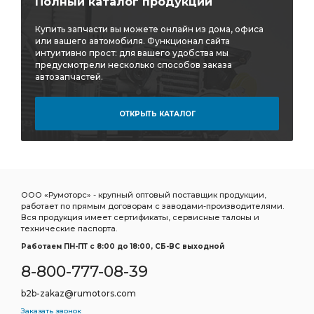
Полный каталог продукции
Стойка переднего стабилизатора
Купить запчасти вы можете онлайн из дома, офиса
Стремянка рессоры
Ролик натяж.
или вашего автомобиля. Функционал сайта
интуитивно прост: для вашего удобства мы
Щетка стеклоочистителя бескаркасная
предусмотрели несколько способов заказа
автозапчастей.
стеклоочистителя бескаркасная
Фонарь габаритный
Фильтр грубой
Фильтр грубой очистки
ОТКРЫТЬ КАТАЛОГ
Фильтр очистки
Фитинг угловой
Подшипник игольчатый КПП
игольчатый КПП
Сайлентблок заднего
Сайлентблок задней
кабины передний
Фильтр воздушный внутренний
ООО «Румоторс» - крупный оптовый поставщик продукции,
работает по прямым договорам с заводами-производителями.
воздушный внутренний
Сайлентблок рычага
Вся продукция имеет сертификаты, сервисные талоны и
технические паспорта.
Рычаг передний нижний
Работаем ПН-ПТ c 8:00 до 18:00, СБ-ВС выходной
Соединитель прямой для трубок
прямой для трубок
8-800-777-08-39
Cummins ISF3.8
а/м Toyota Camry
Toyota Camry
b2b-zakaz@rumotors.com
Фильтр масляный центрифуги
MITSUBIHI L-200
Заказать звонок