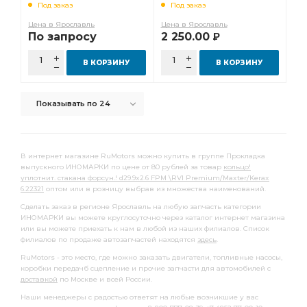
Под заказ
Под заказ
Фильтр топливный грубой очистки
топливный грубой
Цена в Ярославль
Цена в Ярославль
По запросу
2 250.00
Р
топливный грубой очистки
Сайлентблок кабины
салона угольный
Фильтр салона угольный
В КОРЗИНУ
В КОРЗИНУ
Болт колесный
Прокладка выпускного коллектора
Показывать по 24
Насос водяной
заднего стабилизатора
задней ступицы
стальным стаканом
переднего стабилизатора
Амортизатор задний
В интернет магазине RuMotors можно купить в группе Прокладка
выпускного ИНОМАРКИ по цене от 80 рублей за товар
кольцо!
стабилизатора Infiniti
Вкладыши шатунные к-т
уплотнит. стакана форсун.! d29.9x2.6 FPM \RVI Premium/Maxter/Kerax
6.22321
Датчик скорости
оптом или в розницу выбрав из множества наименований.
Диск тормозной передний
Сделать заказ в регионе Ярославль на любую запчасть категории
Трос ручного
Трос ручного тормоза
ИНОМАРКИ вы можете круглосуточно через каталог интернет магазина
или вы можете приехать к нам в любой из наших филиалов. Список
Сайлентблок переднего
Фара противотуманная
филиалов по продаже автозапчастей находятся
здесь
.
RVI Premium
Шаровая опора
RuMotors - это место, где можно заказать двигатели, топливные насосы,
коробки передачб сцепление и прочие запчасти для автомобилей с
Элемент фильтрующий
Пневмоподушка без стакана
доставкой
по Москве и всей России.
вилки КПП
Топливный фильтр
а/м Toyota
Наши менеджеры с радостью ответят на любые возникшие у вас