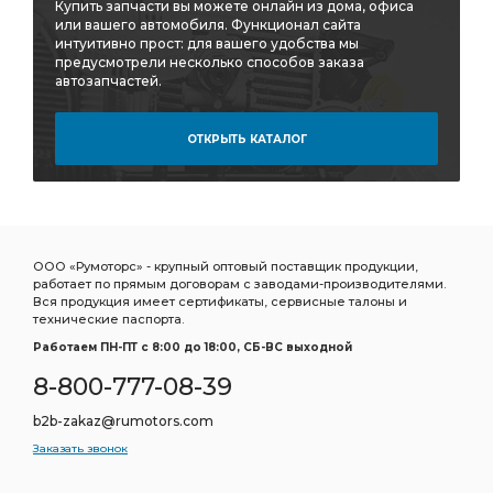
Трубка ПВХ
Фитинг угловой 9502
угловой 9502
Купить запчасти вы можете онлайн из дома, офиса
или вашего автомобиля. Функционал сайта
под ключ
охлаждающей жидкости
интуитивно прост: для вашего удобства мы
предусмотрели несколько способов заказа
Вал первичный
Вал вторичный
автозапчастей.
первичного вала
задней рессоры
Насос ГУР
Прокладка турбокомпрессора
ОТКРЫТЬ КАТАЛОГ
Ремонтный комплект
DODGE CHRYSLER
Прокладка форсунки
тормозных сил
ГРМ HYUNDAI/KIA
Регулятор тормозных
Регулятор тормозных сил
ООО «Румоторс» - крупный оптовый поставщик продукции,
уровня пола
Опора двигателя
работает по прямым договорам с заводами-производителями.
Вся продукция имеет сертификаты, сервисные талоны и
Осушитель воздуха
PEUGEOT 406
технические паспорта.
Подшипник шариковый
Подшипник маховика
Работаем ПН-ПТ c 8:00 до 18:00, СБ-ВС выходной
Натяжитель ремня в сборе
ремня в сборе
8-800-777-08-39
моторное синтетическое
Колодки торм.
b2b-zakaz@rumotors.com
Колодки торм.пер.
Кран уровня
Заказать звонок
Кран уровня пола
Аморт пер.
аморт. TOYOTA