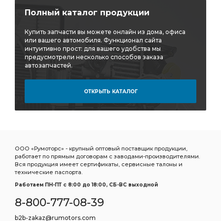
Толкатель клапана RENAULT
Стойка переднего
Полный каталог продукции
Стойка переднего стабилизатора
Купить запчасти вы можете онлайн из дома, офиса
Стремянка рессоры
Ролик натяж.
или вашего автомобиля. Функционал сайта
интуитивно прост: для вашего удобства мы
Щетка стеклоочистителя бескаркасная
предусмотрели несколько способов заказа
автозапчастей.
стеклоочистителя бескаркасная
Фонарь габаритный
Фильтр грубой
Фильтр грубой очистки
ОТКРЫТЬ КАТАЛОГ
Фильтр очистки
Фитинг угловой
Подшипник игольчатый КПП
игольчатый КПП
Сайлентблок заднего
Сайлентблок задней
кабины передний
Фильтр воздушный внутренний
ООО «Румоторс» - крупный оптовый поставщик продукции,
работает по прямым договорам с заводами-производителями.
воздушный внутренний
Сайлентблок рычага
Вся продукция имеет сертификаты, сервисные талоны и
технические паспорта.
Рычаг передний нижний
Работаем ПН-ПТ c 8:00 до 18:00, СБ-ВС выходной
Соединитель прямой для трубок
прямой для трубок
8-800-777-08-39
Cummins ISF3.8
а/м Toyota Camry
Toyota Camry
b2b-zakaz@rumotors.com