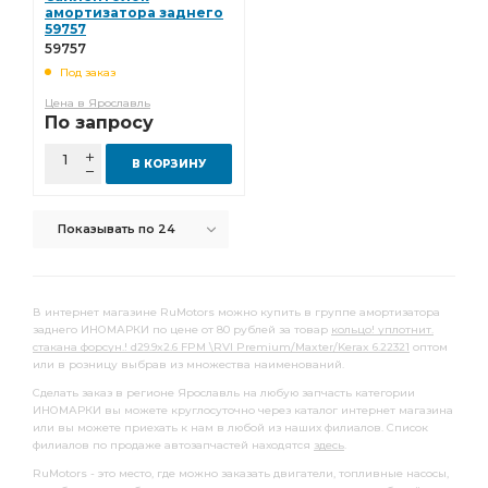
Прокладка ГБЦ
амортизатора заднего
Сухарь вилки
KIA SPORTAGE
59757
Патрубок радиатора
Опора шаровая
59757
Под заказ
Подшипник подвесной
Подшипник ступицы
Цена в Ярославль
передний левый
Ремкомплект суппорта
По запросу
Сальник коленвала
Фильтр топливный сепаратор
В КОРЗИНУ
топливный сепаратор
Меритор о.н.
Втулка стабилизатора переднего
Показывать по 24
выпускного коллектора
ручного тормоза
заднего хода
переключения передач
В интернет магазине RuMotors можно купить в группе амортизатора
тормозных колодок
ПГУ сцепления
заднего ИНОМАРКИ по цене от 80 рублей за товар
кольцо! уплотнит.
стакана форсун.! d29.9x2.6 FPM \RVI Premium/Maxter/Kerax 6.22321
оптом
Радиатор охлаждения
Подшипник выжимной
или в розницу выбрав из множества наименований.
Муфта синхронизатора
передний правый
Сделать заказ в регионе Ярославль на любую запчасть категории
ИНОМАРКИ вы можете круглосуточно через каталог интернет магазина
тормозной задний
шатунные к-т
Гайка ступицы
или вы можете приехать к нам в любой из наших филиалов. Список
филиалов по продаже автозапчастей находятся
здесь
.
Толкатель клапана
Стойка стабилизатора
RuMotors - это место, где можно заказать двигатели, топливные насосы,
Рычаг тормозной
Фильтр топливный грубой