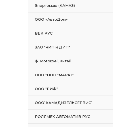
Энергомаш (КАМАЗ)
ООО «АвтоДом»
ВБК РУС
ЗАО "ЧИП и ДИП"
ф. Motorpel, Китай
ООО "НПП "МАРАТ"
ООО "РИФ"
ООО"КАМАДИЗЕЛЬСЕРВИС"
РОЛЛМЕХ АВТОМАТИВ РУС