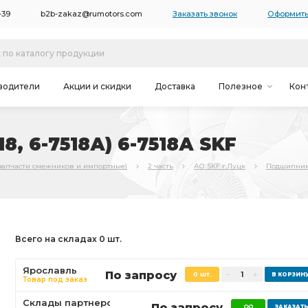
-39
b2b-zakaz@rumotors.com
Заказать звонок
Оформить
водители
Акции и скидки
Доставка
Полезное
Кон
, 6-7518А) 6-7518А SKF
запчасти смежников и импортные)
2 часть
АО SKF г.Луцк
Подшипник В
Всего на складах 0 шт.
Ярославль
По запросу
0 шт.
Товар под заказ
Склады партнеров
По запросу