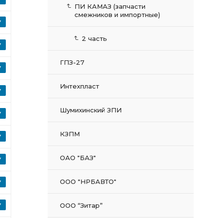
ПИ КАМАЗ (запчасти
смежников и импортные)
2 часть
ГПЗ-27
Интехпласт
Шумихинский ЗПИ
КЗПМ
ОАО "БАЗ"
ООО "НРБАВТО"
ООО “Зитар”