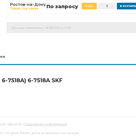
Ростов-на-Дону
По запросу
0 шт.
Товар под заказ
Данные обновлены: 08.08.2026 в 11:00
вка
6-7518А) 6-7518А SKF
ной офертой.
Подробная информация
KF по цене #item_price в наличии на складе.