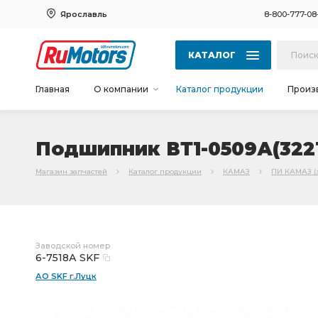
Ярославль
8-800-777-08
КАТАЛОГ
Главная
О компании
Каталог продукции
Произ
Подшипник ВТ1-0509А(32218
Магазин запчастей
Каталог продукции
КАМАЗ
ПИ КАМАЗ (
Заводской номер
6-7518А SKF
АО SKF г.Луцк