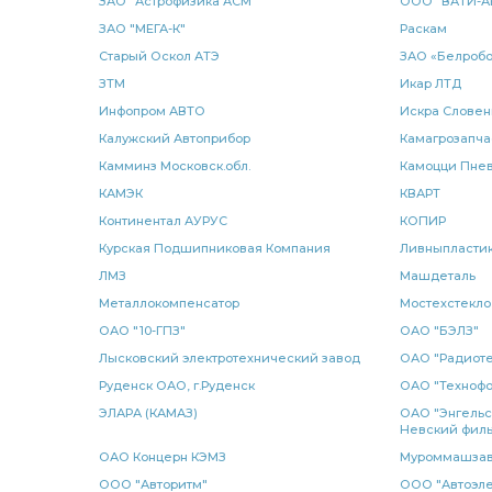
ЗАО "Астрофизика АСМ"
ООО "ВАТИ-А
ЗАО "МЕГА-К"
Раскам
КАМАЗ CUMMINS
прокладка медная
прокладка м
Старый Оскол АТЭ
ЗАО «Белробо
гидроусилителя руля КАМАЗ
ЗТМ
руля КАМАЗ
Икар ЛТД
башмак
Инфопром АВТО
Искра Словен
водяной 2-х рядный КАМАЗ
2-х рядный КАМАЗ
2
Калужский Автоприбор
Камагрозапча
Камминз Московск.обл.
Камоцци Пнев
масляный КАМАЗ
КАМАЗ БОШ Германия
регулято
КАМЭК
КВАРТ
Континентал АУРУС
КОПИР
воздуха КАМАЗ
6520 6522
Е-3 КАМАЗ
КАМАЗ
Курская Подшипниковая Компания
Ливныпласти
стабилизатора ЭЛЕМЕНТ
насос МОК
усилителя К
ЛМЗ
Машдеталь
Металлокомпенсатор
Мостехстекло
КАМАЗ 6522
кулак разжимной КАМАЗ
разжимной
ОАО "10-ГПЗ"
ОАО "БЭЛЗ"
Лысковский электротехнический завод
ОАО "Радиоте
КАМАЗ КОПИР
клапан ускорительный
РМШ КАМАЗ
Руденск ОАО, г.Руденск
ОАО "Техноф
ЭЛАРА (КАМАЗ)
ОАО "Энгельс
гидроцилиндр КАМАЗ
температуры КАМАЗ
Диск 
Невский филь
ОАО Концерн КЭМЗ
Муроммашза
реактивной штанги КАМАЗ РОСТАР
штанги КАМАЗ РОС
ООО "Авторитм"
ООО "Автоэле