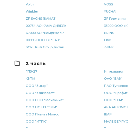
КАМАЗ Хорс-Силикон
рукав КАМАЗ
задний прав
Voith
VOSS
Winkler
YUCHAI
радиатор водяной 3-х рядный
водяной 3-х
водян
ZF SACHS (КАМАЗ)
ZF Германия
штанги КАМАЗ
фильтра КАМАЗ
отбора мощности
00734 АО КАМА ДИЗЕЛЬ
33000 ООО «К
67000 АО "Ремдизель"
PRINS
коробка отбора мощности КАМАЗ
НЕФАЗ РОСТАР
00995 ООО ТД "ЕАЗ"
Elbe
SORL Ruili Group, Китай
Zelter
диск ведомый КАМАЗ
ведомый КАМАЗ
задний л
заднего моста
шланг тормозной
КАМАЗ 4308
2 часть
ГПЗ-27
Интехпласт
КАМАЗ 10-ГПЗ
кран тормозной
рессоры КАМАЗ Ч
КЗПМ
ОАО "БАЗ"
ООО “Зитар”
ПАО Тутаевск
Рычаг регулировочный задний
высокого давления
ООО "Юнипласт"
ООО "Профит
рычага КАМАЗ
передний КАМАЗ
КАМАЗ БАГУ
ООО НПО "Механика"
ООО "ТСМ"
ООО ПО ПЗ "ЭМИ"
АВА AUTOMOT
задней рессоры КАМАЗ
указатель поворота
подъ
ООО Плант г.Миасс
ШАР
ООО "ИТПК"
МАЛЕ БЕР РУС
передней рессоры КАМАЗ ЧМЗ
трубка подъема
т