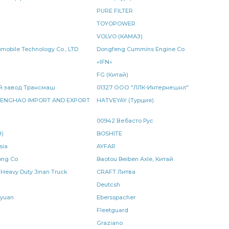
PURE FILTER
КАМАЗ ан.
кольцо уплотнительное КАМАЗ
TOYOPOWER
VOLVO (КАМАЗ)
а КАМАЗ
камера тормозная
КАМАЗ 5490
tomobile Technology Co., LTD
Dongfeng Cummins Engine Co
«IFN»
/м
карданного вала к а/м
вала к а/м
FG (Китай)
тяга сошки
передней рессоры
мский завод Трансмаш
01327 ООО "ЛЛК-Интернешнл"
ENGHAO IMPORT AND EXPORT
HATVEYAY (Турция)
тельное КАМАЗ БРТ
уплотнительное КАМАЗ БРТ
00942 Вебасто Рус
рычаг регулировочный
задний правый
)
BOSHITE
sia
AYFAR
КАМАЗ РИАТ
штанга реактивная
ong Co
Baotou Beiben Axle, Китай
 Heavy Duty Jinan Truck
CRAFT Литва
ия КАМАЗ
УКД серия
лист рессоры
Deutcsh
агнитный
клапан электромагнитный КАМАЗ
yuan
Ebersspacher
Fleetguard
й
рядный КАМАЗ
давления КАМАЗ
Graziano