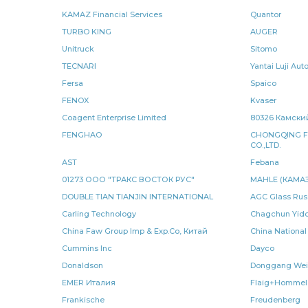
KAMAZ Financial Services
Quantor
Крестовина карданного
Крестовина карданного вала
TURBO KING
AUGER
Unitruck
Sitomo
уплотнительное КАМАЗ
РОСТАР КАМАЗ
прокладк
TECNARI
Yantai Luji Au
Fersa
Spaico
Рычаг регулировочный
Крестовина карданного вала к а
FENOX
Kvaser
реактивной штанги
КАМАЗ Е-3
подшипник КАМАЗ
Coagent Enterprise Limited
80326 Ка
FENGHAO
CHONGQING F
радиатор водяной
задний левый
кольцо уплотни
CO.,LTD.
AST
Febana
Карданная передача спецзаказ
передача спецзаказ
01273 ООО "ТРАКС ВОСТОК РУС"
MAHLE (КАМАЗ
DOUBLE TIAN TIANJIN INTERNATIONAL
AGC Glass Rus
фонарь задний
сборе КАМАЗ
КАМАЗ МАДАРА
Carling Technology
Chagchun Yid
China Faw Group Imp & Exp.Co, Китай
China National
электромагнитный КАМАЗ
КАМАЗ ЛААЗ
управлен
Cummins Inc
Dayco
элемент фильтра
диск ведомый
клапан электром
Donaldson
Donggang Wei
EMER Италия
Flaig+Hommel
рессоры задней
рессора задняя
кулак разжимно
Frankische
Freudenberg