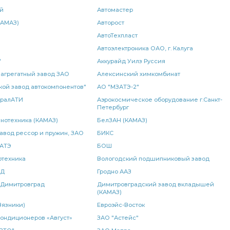
ORL тип
гидроусилителя руля
й
Автомастер
КАМАЗ)
Авторост
Кран ручного
подушка КАМАЗ
слива масла
АвтоТехпласт
радиатор водяной 2-х рядный
Автоэлектроника ОАО, г. Калуга
водяной 2-х
"
Аккурайд Уилз Руссия
дный КАМАЗ
КАМАЗ БОШ
поворота КАМАЗ
агрегатный завод ЗАО
Алексинский химкомбинат
кой завод автокомпонентов"
АО "МЗАТЭ-2"
стабилизатора
рейсталинг КАМАЗ
МОК КАМАЗ
УралАТИ
Аэрокосмическое оборудование г.Санкт-
Петербург
НТ
блок предохранителей
КАМАЗ БААЗ
нотехника (КАМАЗ)
БелЗАН (КАМАЗ)
авод рессор и пружин, ЗАО
БИКС
КАМАЗ
выключатель КАМАЗ
SORL 3527
 АТЭ
БОШ
отехника
убка слива
трубка слива масла
Вологодский подшипниковый завод
сменный элемент
ОД
Гродно ААЗ
вый ан.
левый ан.
барабанного тормоза
 Димитровград
Димитровградский завод вкладышей
(КАМАЗ)
й
КПП КАМАЗ
Кран ручного тормоза
Вязники)
Евроэйс-Восток
ондиционеров «Август»
ЗАО "Астейс"
ссоры КАМАЗ РОСТАР
кулака КАМАЗ
задней ступицы