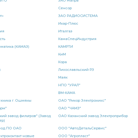
ВТО"
ЗАО Мапра
Сенсор
едная КАМАЗ
медная КАМАЗ
т»
ЗАО РАДИОСИСТЕМА
а балансира
моста КАМАЗ
Икар-Плюс
тормозных сил
ия
Италгаз
-х рядный КАМАЗ ШААЗ
3-х рядный КАМАЗ ШААЗ
сть
КамаСпецИндустрия
матика (КАМАЗ)
КАМРТИ
р тормозных
регулятор тормозных сил
КАМАЗ WABCO
КиМ
Кора
 6520 6522
Подогреватель жидкостный
к
Лихославльский РЗ
АМАЗ
тормозная КАМАЗ
муфта сцепления
Маяк
НПО "УРАЛ"
 КАМАЗ
передний правый
металлорукав КАМАЗ
ВМ-КАМА
хника г. Ошмяны
ОАО "Рикор Электроникс"
 РОСТАР
КАМАЗ ПААЗ
амортизатор КАМАЗ
орм"
ОАО "ЧАМЗ"
кий завод фильтров" (Завод
ОАО Казанский завод Электроприбор
колеса
диск нажимной
рукав радиатора
тр)
вод ПО ОАО
ООО "АвтоДетальСервис"
ТАР
РМШ конусный
рукоятка переключения
ктроконтакт-новые
ООО "Агропласт"