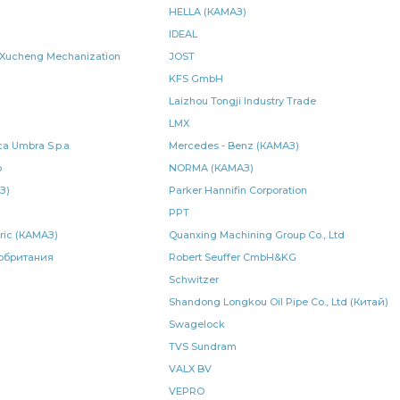
HELLA (КАМАЗ)
передней рессоры КАМАЗ
тормозная тип
IDEAL
ins КАМАЗ
КАМАЗ УКД серия
блок управления
al Xucheng Mechanization
JOST
KFS GmbH
и рулевого
тяга сошки рулевого управления
Laizhou Tongji Industry Trade
LMX
ия КАМАЗ
КАМАЗ ВРТ
тормоза ан.
a Umbra S.p.a
Mercedes - Benz (КАМАЗ)
p
NORMA (КАМАЗ)
оарматура
КАМАЗ Элтра-Термо
лист рессоры задней
З)
Parker Hannifin Corporation
са
правая КАМАЗ
3-х рядный
отбора мощности
PPT
tric (КАМАЗ)
Quanxing Machining Group Co., Ltd
агнитный КАМАЗ РОДИНА
электромагнитный КАМАЗ РОДИНА
обритания
Robert Seuffer CmbH&KG
Schwitzer
SORL 3530
листов КАМАЗ
листов КАМАЗ ЧМЗ
Shandong Longkou Oil Pipe Co., Ltd (Китай)
лемент фильтрующий
левая КАМАЗ
Swagelock
ручного тормоза
TVS Sundram
коробка отбора
коробка отбора мощности
VALX BV
VEPRO