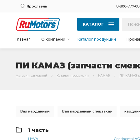
Ярославль
8-800-777-08
КАТАЛОГ
Главная
О компании
Каталог продукции
Произ
ПИ КАМАЗ (запчасти смеж
Магазин запчастей
Каталог продукции
КАМАЗ
ПИ КАМАЗ (
Вал карданный
Вал карданный спецзаказ
карданн
вал карданный
КАМАЗ УКД
Карданная передача
1 часть
кольцо уплотнительное
КАМАЗ ЧМЗ
КАМАЗ ОСВА
HYVA