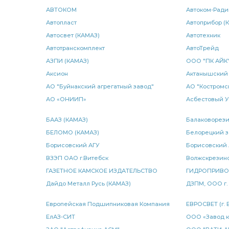
Камера тормозная SORL тип
тормозная SORL тип
S
АВТОКОМ
Автоком-Ради
Автопласт
Автоприбор (
регулировочный задний правый
рессоры передней
Автосвет (КАМАЗ)
Автотехник
масла КАМАЗ
Автотранскомплект
ПГУ КАМАЗ
радиатор водяной 2-х
АвтоТрейд
АЗПИ (КАМАЗ)
ООО "ПК АЙК
водяной 2-х рядный
2-х рядный
водяной 3-х ря
Аксион
Актанышский 
АО "Буйнакский агрегатный завод"
АО "Костромс
патрубок приемный
разжимного кулака
подушка 
АО «ОНИИП»
Асбестовый 
передний левый
клапаном обрыва
КАМАЗ ЭЛЕМЕ
БААЗ (КАМАЗ)
Балаковорези
БЕЛОМО (КАМАЗ)
Белорецкий з
каталог КАМАЗ
каталог деталей
каталог деталей 
Борисовский АГУ
Борисовский
датчик температуры
ВЗЭП ОАО г.Витебск
домкрат гидравлический
Волжскрезин
тр
ГАЗЕТНОЕ КАМСКОЕ ИЗДАТЕЛЬСТВО
ГИДРОПРИВ
шарнир реактивной штанги КАМАЗ
MAN IVECO
пра
Дайдо Металл Русь (КАМАЗ)
ДЗПМ, ООО г.
барабанного тормоза ан.
регулировочный задний левы
Европейская Подшипниковая Компания
ЕВРОСВЕТ (г. 
ЕлАЗ-СИТ
ООО «Завод к
переключения делителя
рычага переключения
ре