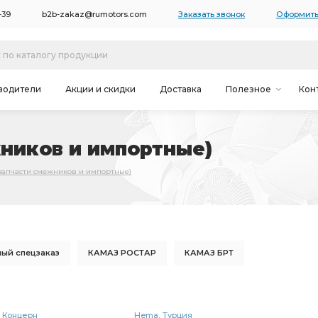
-39
b2b-zakaz@rumotors.com
Заказать звонок
Оформить
водители
Акции и скидки
Доставка
Полезное
Кон
ников и импортные)
запчасти смежников и импортные)
ый спецзаказ
КАМАЗ РОСТАР
КАМАЗ БРТ
КАМАЗ РААЗ
правый КАМАЗ
левый КАМАЗ
Р
карданного вала
рессоры КАМАЗ
КАМАЗ ШААЗ
Continental AG Концерн
Hema, Турция