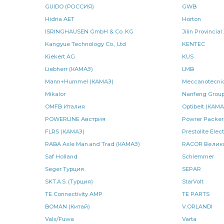
GUIDO (РОССИЯ)
GWB
рулевого управления
рулевого управления КАМАЗ
Hidria AET
Horton
регулировочный задний
БРТ РЕМКОМПЛЕКТ
Cumm
ISRINGHAUSEN GmbH & Co. KG
Jilin Provinci
Kangyue Technology Co., Ltd
KENTEC
сошки рулевого
камера тормозная тип
тяга сошк
Kiekert AG
KUS
Liebherr (КАМАЗ)
LMB
сошки рулевого управления
сошки рулевого управлен
Mann+Hummel (КАМАЗ)
Meccanotecnic
Mikalor
Nanfeng Grou
задней рессоры
рядный КАМАЗ ШААЗ
КАМАЗ Авт
OMFB Италия
Optibelt (КАМА
Камера тормозная
тяга реактивная
водяного насо
POWERLINE Австрия
Powrer Packer
FLRS (КАМАЗ)
Prestolite Elec
КАМАЗ УралАТИ
кабины КАМАЗ
клапан электром
RABA Axle Man.and Trad (КАМАЗ)
RACOR Велик
Saf Holland
Schlemmer
КАМАЗ РОДИНА
крестовина КАМАЗ
КАМАЗ ГЗКВ
Seger Турция
SEPAR
шарнир реактивной
SKT.A.S. (Турция)
шарнир реактивной штанги
StarVolt
э
TE Connectivity AMP
TE PARTS
подшипника КАМАЗ
КАМАЗ БЕЛОМО
КАМАЗ ЕПК
BOMAN (Китай)
V.ORLANDI
Valx/Fuwa
Varta