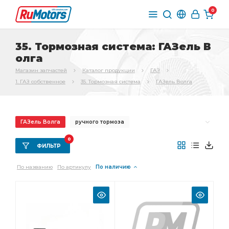
0
35. Тормозная система: ГАЗель В
олга
Магазин запчастей
Каталог продукции
ГАЗ
1. ГАЗ собственное
35. Тормозная система
ГАЗель Волга
ГАЗель Волга
ручного тормоза
переднего тормоза
Трос ручного
0
ФИЛЬТР
Трос ручного тормоза
Трубка от тройника
По названию
По артикулу
По наличию
стояночного тормоза
Колодка тормоза
Шланг тормозной
заднего тормоза
Тормоз задний
главного цилиндра
тормоза ГАЗ-3307
вакуумного усилителя