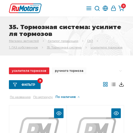
0
35. Тормозная система: усилите
ля тормозов
Магазин запчастей
Каталог продукции
ГАЗ
1. ГАЗ собственное
35. Тормозная система
усилителя тормозов
усилителя тормозов
ручного тормоза
переднего тормоза
Трос ручного
0
ФИЛЬТР
Трос ручного тормоза
Трубка от тройника
По названию
По артикулу
По наличию
стояночного тормоза
Колодка тормоза
Шланг тормозной
заднего тормоза
Тормоз задний
главного цилиндра
тормоза ГАЗ-3307
вакуумного усилителя