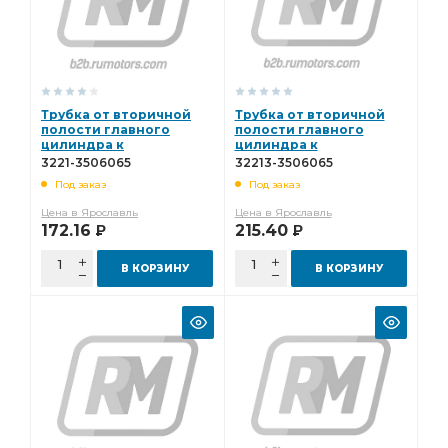
заднему тормозу
Газель Бизнес
тормоза ГАЗель
Ремонтный комплект
давления тормозов
Щит переднего
Щит переднего тормоза
полости главного
полости главного цилиндра
Трубка от вторичной
Трубка от вторичной
полости главного
полости главного
Цилиндр рабочий
Цилиндр рабочий тормозной
цилиндра к
цилиндра к
гидроагрегату 3221-
гидроагрегату Газель
3221-3506065
32213-3506065
рабочий тормозной
Трубка от тройника к правому
3506065
Бизнес 32213-3506065
Под заказ
Под заказ
тройника к правому
тормоза правый
Цена в Ярославль
Цена в Ярославль
Регулятор давления
Регулятор давления тормозов
172.16
215.40
Р
Р
тормозной ГАЗель
правому заднему
В КОРЗИНУ
В КОРЗИНУ
правому заднему тормозу
тройника к левому
тормоза левый
Щит заднего
Щит заднего тормоза
правый в сборе
тормозной передний
Трубка от тройника к левому
Трубка от тройника к правому заднему
тройника к правому заднему