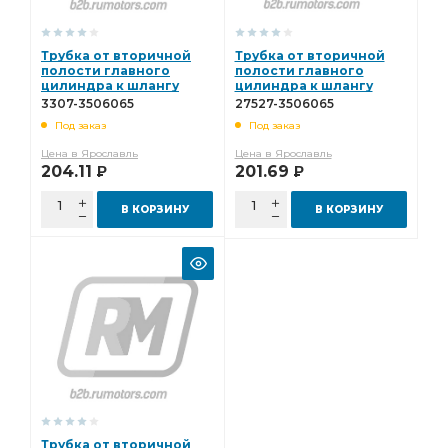
тройника к правому заднему тормозу
Трубка от вторичной
Трубка от вторичной
тормоза передний
Рычаг ручного
полости главного
полости главного
цилиндра к шлангу
цилиндра к шлангу
Рычаг ручного тормоза
Цилиндр главный
3307-3506065
Газель Бизнес 27527-
3307-3506065
27527-3506065
3506065
Шланг тормозной передний
ГАЗ-3309 Евро-3
Под заказ
Под заказ
цилиндра к шлангу
левый в сборе
ГАЗель Волга
Цена в Ярославль
Цена в Ярославль
204.11
201.69
Р
Р
усилителя тормозов
Муфта соединительная
В КОРЗИНУ
В КОРЗИНУ
Колодка тормозная
тормозной системы
Барабан тормозной
Трубка от муфты
задних тормозов
ГАЗ-3309 3307
сборе с тросом
Трос ручного тормоза передний
ручного тормоза передний
Трос ручного тормоза комплект-3шт.
ручного тормоза комплект-3шт.
тормоза комплект-3шт.
Цилиндр главный тормозной
Трубка от вторичной