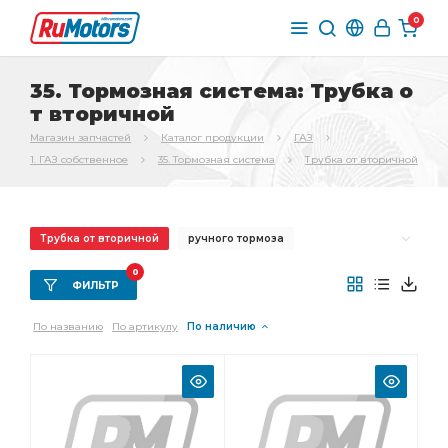
0
35. Тормозная система: Трубка о
т вторичной
Магазин запчастей
Каталог продукции
ГАЗ
1. ГАЗ собственное
35. Тормозная система
Трубка от вторичной
Трубка от вторичной
ручного тормоза
переднего тормоза
Трос ручного
0
ФИЛЬТР
Трос ручного тормоза
Трубка от тройника
По названию
По артикулу
По наличию
стояночного тормоза
Колодка тормоза
Шланг тормозной
заднего тормоза
Тормоз задний
главного цилиндра
тормоза ГАЗ-3307
вакуумного усилителя