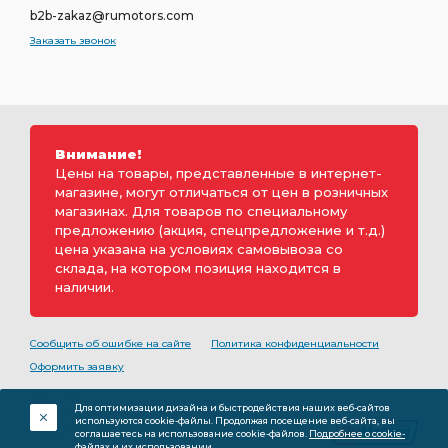
b2b-zakaz@rumotors.com
Заказать звонок
Внимание!
Цены на товары, представленные в интернет-
магазине, могут отличаться от цен в розничных
магазинах. Для товаров по специальному
предложению (акция, спецпредложение и т.д.)
цена указана на условиях самовывоза со
склада, на котором позиция находится в
наличии.
Сообщить об ошибке на сайте
Политика конфиденциальности
Оформить заявку
2000-2026 © Rumotors является коммерческим
Для оптимизации дизайна и быстродействия наших веб-сайтов
обозначением ООО «РуМоторс». Все права на
используются cookie-файлы. Продолжая посещение веб-сайта, вы
разработку принадлежат ООО «Румоторс». Не является
соглашаетесь на использование cookie-файлов.
Подробнее о cookie-
публичной офертой.
файлах и их использовании.