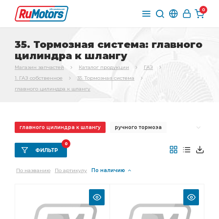
0
35. Тормозная система: главного
цилиндра к шлангу
Магазин запчастей
Каталог продукции
ГАЗ
1. ГАЗ собственное
35. Тормозная система
главного цилиндра к шлангу
главного цилиндра к шлангу
ручного тормоза
переднего тормоза
Трос ручного
0
ФИЛЬТР
Трос ручного тормоза
Трубка от тройника
По названию
По артикулу
По наличию
стояночного тормоза
Колодка тормоза
Шланг тормозной
заднего тормоза
Тормоз задний
главного цилиндра
тормоза ГАЗ-3307
вакуумного усилителя