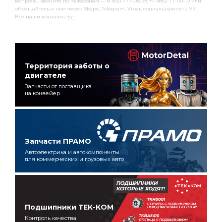
вопросы, звоните по телефонам — 8-800-777-08-39, +7 4852 77-00-10 или
обращайтесь к нам через Skype, Telegram, Viber, социальную сеть VK.
Все наши контакты
тут
.
Территория заботы о
двигателе
Запчасти от поставщика
на конвейер
Запчасти ПРАМО
Автоэлектрика и автокомпоненты
для коммерческих и грузовых авто
Подшипники ТЕК-КОМ
Контроль качества