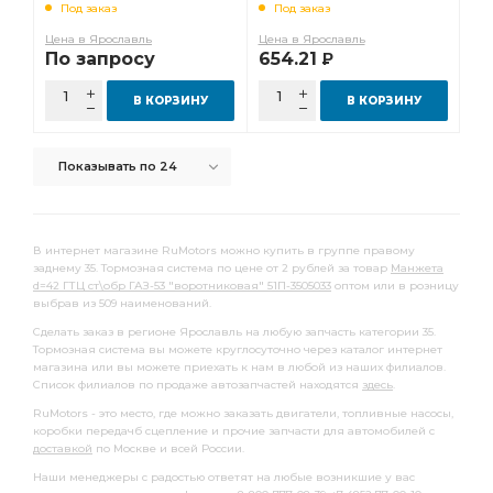
Под заказ
Под заказ
вторичной полости
вторичной полости главного
Цена в Ярославль
Цена в Ярославль
По запросу
654.21
Р
вторичной полости главного цилиндра
Трубка от первичной полости главного
В КОРЗИНУ
В КОРЗИНУ
первичной полости главного
Показывать по 24
первичной полости главного цилиндра
В интернет магазине RuMotors можно купить в группе правому
заднему 35. Тормозная система по цене от 2 рублей за товар
Манжета
d=42 ГТЦ ст\обр ГАЗ-53 "воротниковая" 51П-3505033
оптом или в розницу
выбрав из 509 наименований.
Сделать заказ в регионе Ярославль на любую запчасть категории 35.
Тормозная система вы можете круглосуточно через каталог интернет
магазина или вы можете приехать к нам в любой из наших филиалов.
Список филиалов по продаже автозапчастей находятся
здесь
.
RuMotors - это место, где можно заказать двигатели, топливные насосы,
коробки передачб сцепление и прочие запчасти для автомобилей с
доставкой
по Москве и всей России.
Наши менеджеры с радостью ответят на любые возникшие у вас