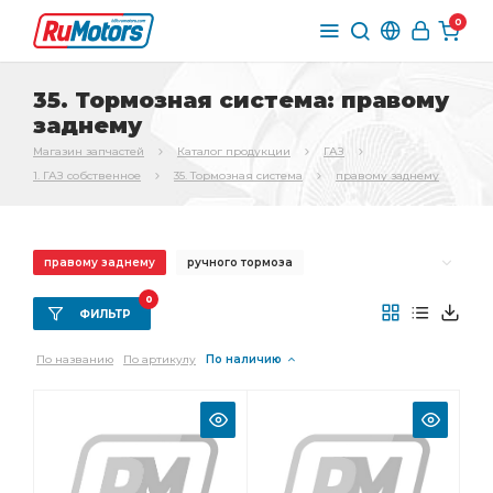
0
35. Тормозная система: правому
заднему
Магазин запчастей
Каталог продукции
ГАЗ
1. ГАЗ собственное
35. Тормозная система
правому заднему
правому заднему
ручного тормоза
переднего тормоза
Трос ручного
0
ФИЛЬТР
Трос ручного тормоза
Трубка от тройника
По названию
По артикулу
По наличию
стояночного тормоза
Колодка тормоза
Шланг тормозной
заднего тормоза
Тормоз задний
главного цилиндра
тормоза ГАЗ-3307
вакуумного усилителя