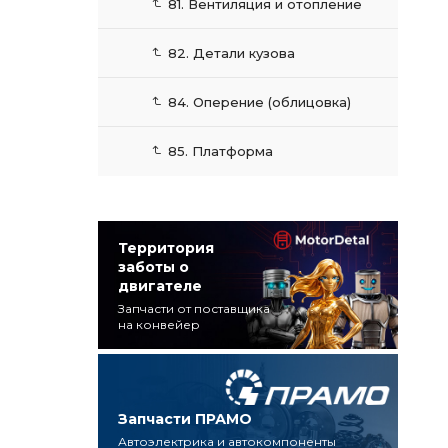
81. Вентиляция и отопление
82. Детали кузова
84. Оперение (облицовка)
85. Платформа
Территория
заботы о
двигателе
Запчасти от поставщика
на конвейер
Запчасти ПРАМО
Автоэлектрика и автокомпоненты