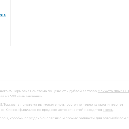
ти главного
первичной полости главного цилиндра
ель
ного 35. Тормозная система по цене от 2 рублей за товар
Манжета d=42 ГТ
ав из 509 наименований.
35. Тормозная система вы можете круглосуточно через каталог интернет
лов. Список филиалов по продаже автозапчастей находятся
здесь
.
насосы, коробки передачб сцепление и прочие запчасти для автомобилей с