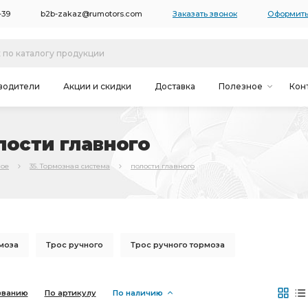
-39
b2b-zakaz@rumotors.com
Заказать звонок
Оформить
водители
Акции и скидки
Доставка
Полезное
Кон
лости главного
ное
35. Тормозная система
полости главного
моза
Трос ручного
Трос ручного тормоза
 тормоза
Шланг тормозной
заднего тормоза
званию
По артикулу
По наличию
307
вакуумного усилителя
заднему тормозу