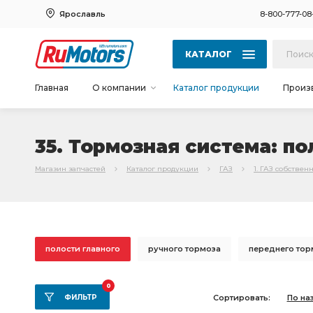
Ярославль
8-800-777-08
КАТАЛОГ
Главная
О компании
Каталог продукции
Произ
35. Тормозная система: по
Магазин запчастей
Каталог продукции
ГАЗ
1. ГАЗ собствен
полости главного
ручного тормоза
переднего тор
Трубка от тройника
стояночного тормоза
Колодка
0
ФИЛЬТР
Сортировать:
По на
Тормоз задний
главного цилиндра
тормоза ГАЗ-3