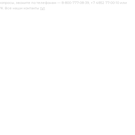
росы, звоните по телефонам — 8-800-777-08-39, +7 4852 77-00-10 или
 VK. Все наши контакты
тут
.