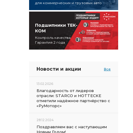
для коммерческих и грузовых авто
Подшипники ТЕК-
КОМ
Контроль качества
Гарантия 2 года
Новости и акции
Все
13.02.2026
Благодарность от лидеров
отрасли: STARCO и HOTTECKE
отметили надёжное партнёрство с
«РуМоторс»
28.12.2024
Поздравляем вас с наступающим
Новым Годом!