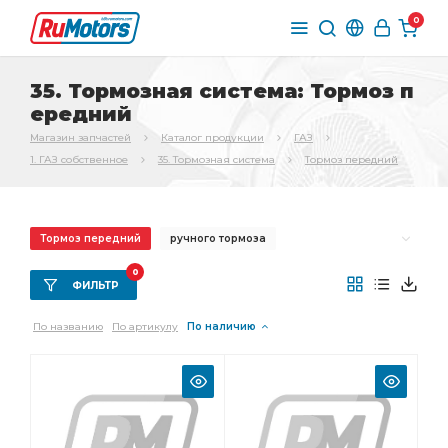
0
35. Тормозная система: Тормоз п
ередний
Магазин запчастей
Каталог продукции
ГАЗ
1. ГАЗ собственное
35. Тормозная система
Тормоз передний
Тормоз передний
ручного тормоза
переднего тормоза
Трос ручного
0
ФИЛЬТР
Трос ручного тормоза
Трубка от тройника
По названию
По артикулу
По наличию
стояночного тормоза
Колодка тормоза
Шланг тормозной
заднего тормоза
Тормоз задний
главного цилиндра
тормоза ГАЗ-3307
вакуумного усилителя