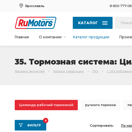
Ярославль
8-800-777-08
КАТАЛОГ
Главная
О компании
Каталог продукции
Произ
35. Тормозная система: Ц
Магазин запчастей
Каталог продукции
ГАЗ
1. ГАЗ собствен
Цилиндр рабочий тормозной
ручного тормоза
пе
Трубка от тройника
стояночного тормоза
Колодка
0
ФИЛЬТР
Сортировать:
По на
Тормоз задний
главного цилиндра
тормоза ГАЗ-3