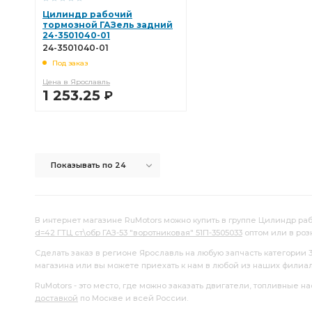
Трубка от первичной полости главного
первичной полос
Цилиндр рабочий
тормозной ГАЗель задний
24-3501040-01
24-3501040-01
Под заказ
Цена в Ярославль
1 253.25
Р
В КОРЗИНУ
Показывать по 24
В интернет магазине RuMotors можно купить в группе Цилиндр раб
d=42 ГТЦ ст\обр ГАЗ-53 "воротниковая" 51П-3505033
оптом или в роз
Сделать заказ в регионе Ярославль на любую запчасть категории 
магазина или вы можете приехать к нам в любой из наших филиа
RuMotors - это место, где можно заказать двигатели, топливные 
доставкой
по Москве и всей России.