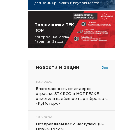
для коммерческих и грузовых авто
Подшипники ТЕК-
КОМ
Контроль качества
Гарантия 2 года
Новости и акции
Все
13.02.2026
Благодарность от лидеров
отрасли: STARCO и HOTTECKE
отметили надёжное партнёрство с
«РуМоторс»
28.12.2024
Поздравляем вас с наступающим
Новым Годом!