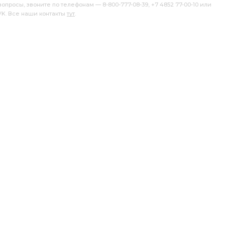
росы, звоните по телефонам — 8-800-777-08-39, +7 4852 77-00-10 или
 VK. Все наши контакты
тут
.