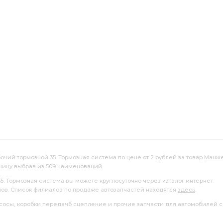
ти главного
первичной полости главного цилиндра
очий тормозной 35. Тормозная система по цене от 2 рублей за товар
Манже
ницу выбрав из 509 наименований.
35. Тормозная система вы можете круглосуточно через каталог интернет
лов. Список филиалов по продаже автозапчастей находятся
здесь
.
насосы, коробки передачб сцепление и прочие запчасти для автомобилей с