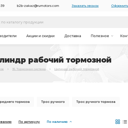
-39
b2b-zakaz@rumotors.com
Заказать звонок
Оформить
водители
Акции и скидки
Доставка
Полезное
Кон
илиндр рабочий тормозной
ное
35. Тормозная система
Цилиндр рабочий тормозной
реднего тормоза
Трос ручного
Трос ручного тормоза
 тормоза
Шланг тормозной
заднего тормоза
званию
По артикулу
По наличию
307
вакуумного усилителя
заднему тормозу