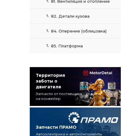
81. Вентиляция и отопление
82. Детали кузова
84. Оперение (облицовка)
85. Платформа
Территория
заботы о
двигателе
Запчасти от поставщика
на конвейер
Запчасти ПРАМО
Автоэлектрика и автокомпоненты