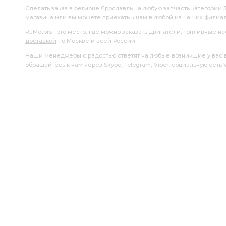
Трубка от первичной полости главного
первичной полос
Сделать заказ в регионе Ярославль на любую запчасть категории 
магазина или вы можете приехать к нам в любой из наших филиа
RuMotors - это место, где можно заказать двигатели, топливные 
доставкой
по Москве и всей России.
Наши менеджеры с радостью ответят на любые возникшие у вас воп
обращайтесь к нам через Skype, Telegram, Viber, социальную сеть