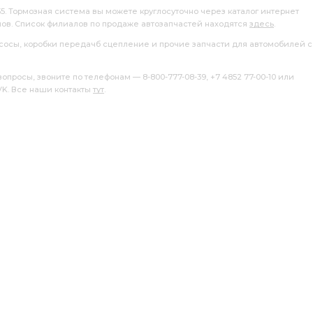
ти главного
первичной полости главного цилиндра
35. Тормозная система вы можете круглосуточно через каталог интернет
лов. Список филиалов по продаже автозапчастей находятся
здесь
.
насосы, коробки передачб сцепление и прочие запчасти для автомобилей с
росы, звоните по телефонам — 8-800-777-08-39, +7 4852 77-00-10 или
 VK. Все наши контакты
тут
.