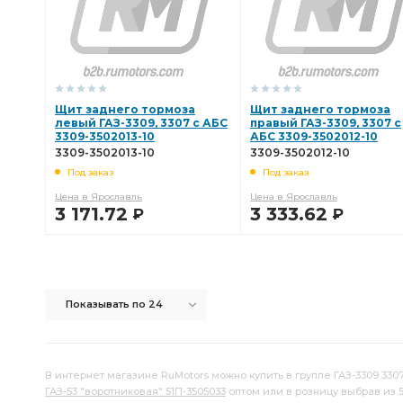
сборе с тросом
Трос ручного тормоза передний
Трос ручного тормоза комплект-3шт.
ручного тормоза к
Цилиндр главный тормозной
главный тормозной
Щит заднего тормоза
Щит заднего тормоза
левый ГАЗ-3309, 3307 с АБС
правый ГАЗ-3309, 3307 с
главного цилиндра к шлангу
Трубка от первичной
3309-3502013-10
АБС 3309-3502012-10
3309-3502013-10
3309-3502012-10
Шланг вакуумного
Шланг вакуумного усилителя
С
Под заказ
Под заказ
Цена в Ярославль
Цена в Ярославль
3 171.72
3 333.62
тормоза ГАЗ-3308,66
Волга ГАЗель
задний ГАЗель
Р
Р
тормозной задний
Диск тормозной
переднему т
В КОРЗИНУ
В КОРЗИНУ
левому заднему тормозу
Тормоз передний
задне
Показывать по 24
ГАЗель Волга-3110
Трубка от вторичной
Трубка от
вторичной полости
вторичной полости главного
в
В интернет магазине RuMotors можно купить в группе ГАЗ-3309 3307
ГАЗ-53 "воротниковая" 51П-3505033
оптом или в розницу выбрав из 