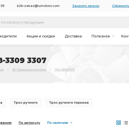
-39
b2b-zakaz@rumotors.com
Заказать звонок
Оформить
водители
Акции и скидки
Доставка
Полезное
Кон
З-3309 3307
ное
35. Тормозная система
ГАЗ-3309 3307
за
Трос ручного
Трос ручного тормоза
 тормоза
Шланг тормозной
заднего тормоза
званию
По артикулу
По наличию
307
вакуумного усилителя
заднему тормозу