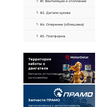
81. Вентиляция и отопление
82. Детали кузова
84. Оперение (облицовка)
85. Платформа
Территория
заботы о
двигателе
Запчасти от поставщика
на конвейер
Запчасти ПРАМО
Автоэлектрика и автокомпоненты