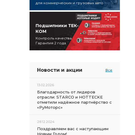
для коммерческих и грузовых авто
Подшипники ТЕК-
КОМ
Контроль качества
Гарантия 2 года
Новости и акции
Все
13.02.2026
Благодарность от лидеров
отрасли: STARCO и HOTTECKE
отметили надёжное партнёрство с
«РуМоторс»
28.12.2024
Поздравляем вас с наступающим
Новым Годом!