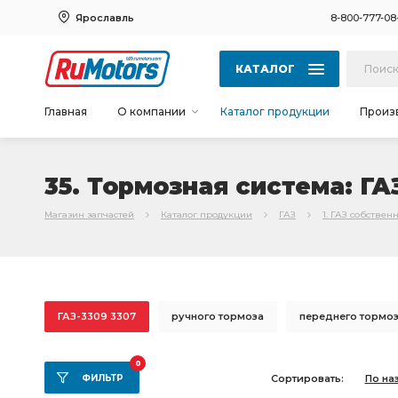
Ярославль
8-800-777-08
КАТАЛОГ
Главная
О компании
Каталог продукции
Произ
35. Тормозная система: ГА
Магазин запчастей
Каталог продукции
ГАЗ
1. ГАЗ собствен
ГАЗ-3309 3307
ручного тормоза
переднего тормо
Трубка от тройника
стояночного тормоза
Колодка
0
ФИЛЬТР
Сортировать:
По на
Тормоз задний
главного цилиндра
тормоза ГАЗ-3