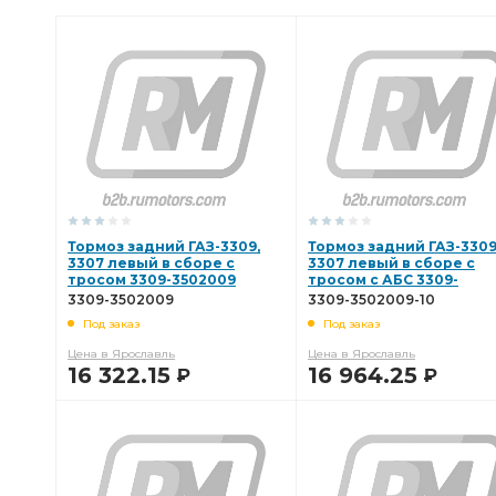
Газель Бизнес
тормоза ГАЗель
Ремонтный комплек
Щит переднего тормоза
полости главного
полост
Цилиндр рабочий тормозной
рабочий тормозной
тормоза правый
Регулятор давления
Регулятор д
правому заднему тормозу
тройника к левому
тор
Тормоз задний ГАЗ-3309,
Тормоз задний ГАЗ-3309
3307 левый в сборе с
3307 левый в сборе с
тросом 3309-3502009
правый в сборе
тормозной передний
тросом с АБС 3309-
Трубка от т
3502009-10
3309-3502009
3309-3502009-10
Под заказ
Под заказ
тройника к правому заднему
тройника к правому задн
Цена в Ярославль
Цена в Ярославль
16 322.15
16 964.25
Р
Р
Рычаг ручного тормоза
Цилиндр главный
Шланг т
В КОРЗИНУ
В КОРЗИНУ
цилиндра к шлангу
левый в сборе
ГАЗель Волга
Колодка тормозная
тормозной системы
Барабан 